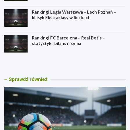
Rankingi Legia Warszawa – Lech Poznań –
klasyk Ekstraklasy w liczbach
Rankingi FC Barcelona – Real Betis –
statystyki, bilans i forma
R
R
a
a
n
n
k
k
i
i
Sprawdź również
n
n
g
g
i
i
L
G
e
ó
g
r
i
n
a
i
W
k
a
Z