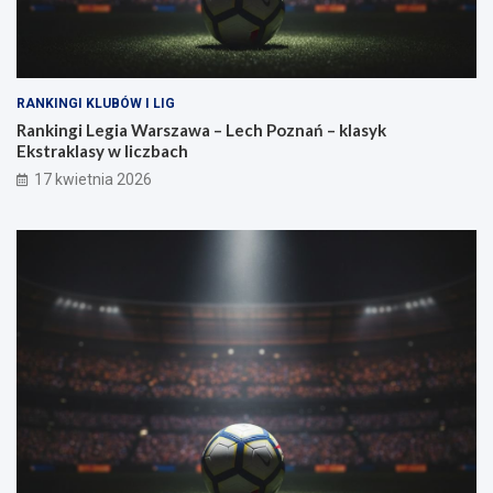
ł
a
RANKINGI KLUBÓW I LIG
Rankingi Legia Warszawa – Lech Poznań – klasyk
Ekstraklasy w liczbach
17 kwietnia 2026