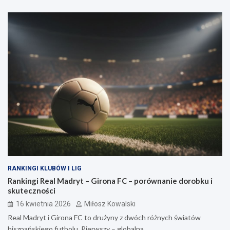
RANKINGI KLUBÓW I LIG
Rankingi Real Madryt – Girona FC – porównanie dorobku i
skuteczności
16 kwietnia 2026
Miłosz Kowalski
Real Madryt i Girona FC to drużyny z dwóch różnych światów
hiszpańskiego futbolu. Pierwszy – globalna…