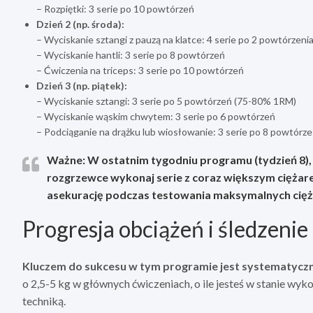
– Rozpiętki: 3 serie po 10 powtórzeń
Dzień 2 (np. środa):
– Wyciskanie sztangi z pauzą na klatce: 4 serie po 2 powtórzen
– Wyciskanie hantli: 3 serie po 8 powtórzeń
– Ćwiczenia na triceps: 3 serie po 10 powtórzeń
Dzień 3 (np. piątek):
– Wyciskanie sztangi: 3 serie po 5 powtórzeń (75-80% 1RM)
– Wyciskanie wąskim chwytem: 3 serie po 6 powtórzeń
– Podciąganie na drążku lub wiosłowanie: 3 serie po 8 powtórz
Ważne: W ostatnim tygodniu programu (tydzień 8)
rozgrzewce wykonaj serie z coraz większym cięża
asekurację podczas testowania maksymalnych cię
Progresja obciążeń i śledzeni
Kluczem do sukcesu w tym programie jest systematyczn
o 2,5-5 kg w głównych ćwiczeniach, o ile jesteś w stanie w
techniką.