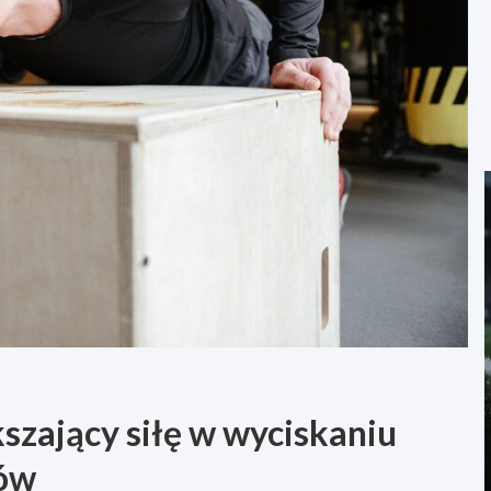
zający siłę w wyciskaniu
sów