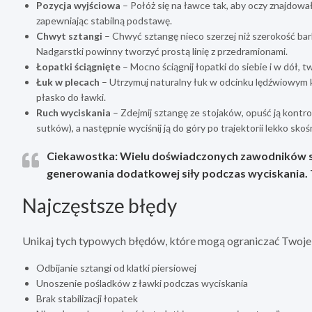
Pozycja wyjściowa
– Połóż się na ławce tak, aby oczy znajdowa
zapewniając stabilną podstawę.
Chwyt sztangi
– Chwyć sztangę nieco szerzej niż szerokość bar
Nadgarstki powinny tworzyć prostą linię z przedramionami.
Łopatki ściągnięte
– Mocno ściągnij łopatki do siebie i w dół, 
Łuk w plecach
– Utrzymuj naturalny łuk w odcinku lędźwiowym kr
płasko do ławki.
Ruch wyciskania
– Zdejmij sztangę ze stojaków, opuść ją kontr
sutków), a następnie wyciśnij ją do góry po trajektorii lekko sko
Ciekawostka: Wielu doświadczonych zawodników sto
generowania dodatkowej siły podczas wyciskania. 
Najczęstsze błędy
Unikaj tych typowych błędów, które mogą ograniczać Twoje 
Odbijanie sztangi od klatki piersiowej
Unoszenie pośladków z ławki podczas wyciskania
Brak stabilizacji łopatek