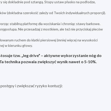
ły się dokładnie pod sztangą. Stopy ustaw płasko na podłodze,
ków (dokładna szerokość zależy od Twoich indywidualnych proporcji).
tworząc stabilną platformę dla wyciskania i chroniąc stawy barkowe.
ęgosłupa. Nie przesadzaj z mostkiem, ale też nie przyciskaj pleców
olowanym ruchem do klatki piersiowej (mniej więcej na wysokości
śnej w kierunku głowy.
suje tzw. „leg drive” – aktywne wykorzystanie nóg do
Ta technika pozwala zwiększyć wynik nawet o 5-10%.
postępy i zwiększać ryzyko kontuzji: