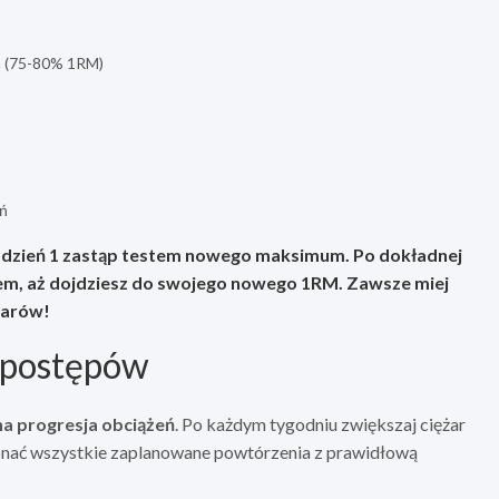
ia (75-80% 1RM)
eń
, dzień 1 zastąp testem nowego maksimum. Po dokładnej
rem, aż dojdziesz do swojego nowego 1RM.
Zawsze miej
żarów!
e postępów
a progresja obciążeń
. Po każdym tygodniu zwiększaj ciężar
ykonać wszystkie zaplanowane powtórzenia z prawidłową