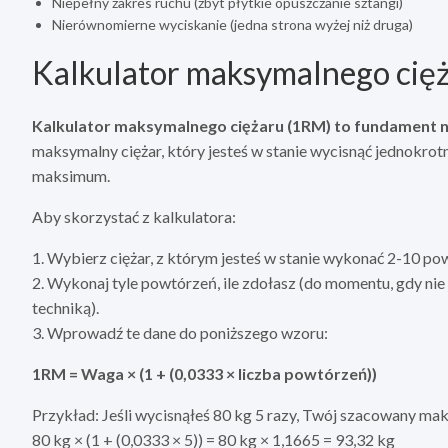
Niepełny zakres ruchu (zbyt płytkie opuszczanie sztangi)
Nierównomierne wyciskanie (jedna strona wyżej niż druga)
Kalkulator maksymalnego cięża
Kalkulator maksymalnego ciężaru (1RM) to fundament
maksymalny ciężar, który jesteś w stanie wycisnąć jednokrotn
maksimum.
Aby skorzystać z kalkulatora:
1. Wybierz ciężar, z którym jesteś w stanie wykonać 2-10 p
2. Wykonaj tyle powtórzeń, ile zdołasz (do momentu, gdy ni
techniką).
3. Wprowadź te dane do poniższego wzoru:
1RM = Waga × (1 + (0,0333 × liczba powtórzeń))
Przykład: Jeśli wycisnąłeś 80 kg 5 razy, Twój szacowany ma
80 kg × (1 + (0,0333 × 5)) = 80 kg × 1,1665 = 93,32 kg