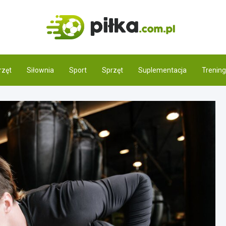
Pilka.
Świat piłki noż
rzęt
Siłownia
Sport
Sprzęt
Suplementacja
Trening