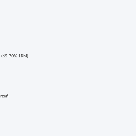
ia (65-70% 1RM)
órzeń