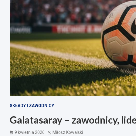
SKŁADY I ZAWODNICY
Galatasaray – zawodnicy, lide
9 kwietnia 2026
Miłosz Kowalski