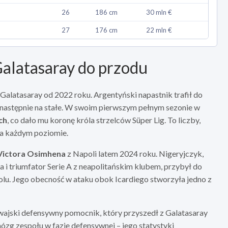
26
186 cm
30 mln €
27
176 cm
22 mln €
Galatasaray do przodu
 Galatasaray od 2022 roku. Argentyński napastnik trafił do
 następnie na stałe. W swoim pierwszym pełnym sezonie w
ch
, co dało mu koronę króla strzelców Süper Lig. To liczby,
 na każdym poziomie.
Victora Osimhena
z Napoli latem 2024 roku. Nigeryjczyk,
a i triumfator Serie A z neapolitańskim klubem, przybył do
olu. Jego obecność w ataku obok Icardiego stworzyła jedno z
gwajski defensywny pomocnik, który przyszedł z Galatasaray
mózg zespołu w fazie defensywnej – jego statystyki