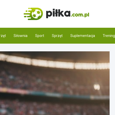
Pilka.
Świat piłki noż
rzęt
Siłownia
Sport
Sprzęt
Suplementacja
Trening