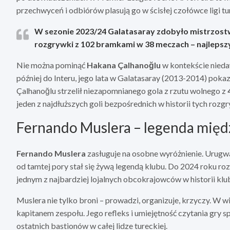
przechwyceń i odbiórów plasują go w ścisłej czołówce ligi tu
W sezonie 2023/24 Galatasaray zdobyło mistrzostw
rozgrywki z 102 bramkami w 38 meczach – najlepszy
Nie można pominąć
Hakana Çalhanoğlu
w kontekście niedaw
później do Interu, jego lata w Galatasaray (2013-2014) pokaza
Çalhanoğlu strzelił niezapomnianego gola z rzutu wolnego z
jeden z najdłuższych goli bezpośrednich w historii tych rozg
Fernando Muslera – legenda międ
Fernando Muslera
zasługuje na osobne wyróżnienie. Urugwa
od tamtej pory stał się żywą legendą klubu. Do 2024 roku ro
jednym z najbardziej lojalnych obcokrajowców w historii klu
Muslera nie tylko broni – prowadzi, organizuje, krzyczy. W
kapitanem zespołu. Jego refleks i umiejętność czytania gry s
ostatnich bastionów w całej lidze tureckiej.