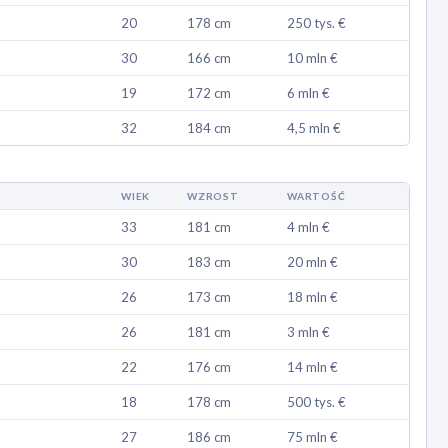
20
178 cm
250 tys. €
30
166 cm
10 mln €
19
172 cm
6 mln €
32
184 cm
4,5 mln €
WIEK
WZROST
WARTOŚĆ
33
181 cm
4 mln €
30
183 cm
20 mln €
26
173 cm
18 mln €
26
181 cm
3 mln €
22
176 cm
14 mln €
18
178 cm
500 tys. €
27
186 cm
75 mln €