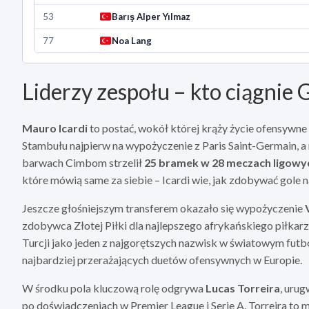
53
Barış Alper Yılmaz
77
Noa Lang
Liderzy zespołu – kto ciągnie 
Mauro Icardi
to postać, wokół której krąży życie ofensywne
Stambułu najpierw na wypożyczenie z Paris Saint-Germain, a
barwach Cimbom strzelił
25 bramek w 28 meczach ligowy
które mówią same za siebie – Icardi wie, jak zdobywać gole
Jeszcze głośniejszym transferem okazało się wypożyczenie
zdobywca Złotej Piłki dla najlepszego afrykańskiego piłkarz
Turcji jako jeden z najgorętszych nazwisk w światowym futb
najbardziej przerażających duetów ofensywnych w Europie.
W środku pola kluczową rolę odgrywa
Lucas Torreira
, uru
po doświadczeniach w Premier League i Serie A. Torreira to 