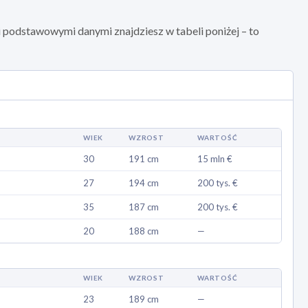
podstawowymi danymi znajdziesz w tabeli poniżej – to
WIEK
WZROST
WARTOŚĆ
30
191 cm
15 mln €
27
194 cm
200 tys. €
35
187 cm
200 tys. €
20
188 cm
—
WIEK
WZROST
WARTOŚĆ
23
189 cm
—