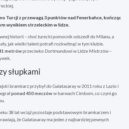
reckiej.
o Turcji z przewagą 3 punktów nad Fenerbahce, kończąc
m wynikiem strzeleckim w lidze.
nej historii – choć turecki pomocnik odszedł do Milanu, a
ły, jak wielki talent potrafi rozkwitnąć w tym klubie.
41 metrów
przeciwko Dortmundowi w Lidze Mistrzów –
rywek.
zy słupkami
jski bramkarz przybył do Galatasaray w 2011 roku z Lazio i
zegrał
ponad 450 meczów
w barwach Cimbom, co czyni go
bu.
 wieku 38 lat wciąż pozostaje podstawowym bramkarzem i
prawiają, że Galatasaray ma jeden z najbardziej pewnych