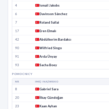
4
Ismail Jakobs
6
Davinson Sánchez
7
Roland Sallai
17
Eren Elmalı
42
Abdülkerim Bardakcı
90
Wilfried Singo
91
Arda Ünyay
93
Sacha Boey
POMOCNICY
NR
IMIĘ I NAZWISKO
8
Gabriel Sara
20
İlkay Gündoğan
23
Kaan Ayhan