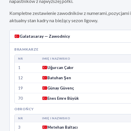
napastników z najwyższej półki.
Kompletne zestawienie zawodników z numerami, pozycjami i 
aktualny stan kadry na bieżący sezon ligowy.
Galatasaray — Zawodnicy
BRAMKARZE
NR
IMIĘ I NAZWISKO
1
Uğurcan Çakır
12
Batuhan Şen
19
Günay Güvenç
70
Enes Emre Büyük
OBROŃCY
NR
IMIĘ I NAZWISKO
3
Metehan Baltacı