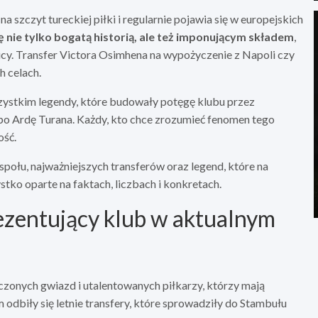
a szczyt tureckiej piłki i regularnie pojawia się w europejskich
ę nie tylko bogatą historią, ale też imponującym składem
,
cy. Transfer Victora Osimhena na wypożyczenie z Napoli czy
h celach.
szystkim legendy, które budowały potęgę klubu przez
po Ardę Turana. Każdy, kto chce zrozumieć fenomen tego
ość.
połu, najważniejszych transferów oraz legend, które na
tko oparte na faktach, liczbach i konkretach.
ezentujący klub w aktualnym
zonych gwiazd i utalentowanych piłkarzy, którzy mają
odbiły się letnie transfery, które sprowadziły do Stambułu