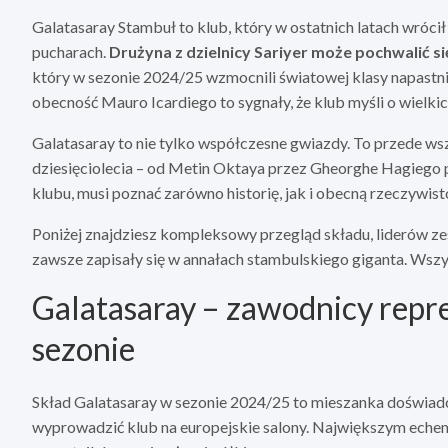
Galatasaray Stambuł to klub, który w ostatnich latach wrócił n
pucharach.
Drużyna z dzielnicy Sariyer może pochwalić si
który w sezonie 2024/25 wzmocnili światowej klasy napastni
obecność Mauro Icardiego to sygnały, że klub myśli o wielkic
Galatasaray to nie tylko współczesne gwiazdy. To przede w
dziesięciolecia – od Metin Oktaya przez Gheorghe Hagiego 
klubu, musi poznać zarówno historię, jak i obecną rzeczywist
Poniżej znajdziesz kompleksowy przegląd składu, liderów zes
zawsze zapisały się w annałach stambulskiego giganta. Wszys
Galatasaray – zawodnicy repr
sezonie
Skład Galatasaray w sezonie 2024/25 to mieszanka doświadc
wyprowadzić klub na europejskie salony. Największym echem 