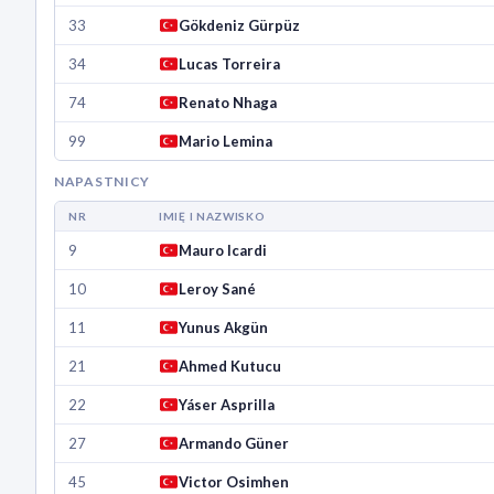
33
Gökdeniz Gürpüz
34
Lucas Torreira
74
Renato Nhaga
99
Mario Lemina
NAPASTNICY
NR
IMIĘ I NAZWISKO
9
Mauro Icardi
10
Leroy Sané
11
Yunus Akgün
21
Ahmed Kutucu
22
Yáser Asprilla
27
Armando Güner
45
Victor Osimhen