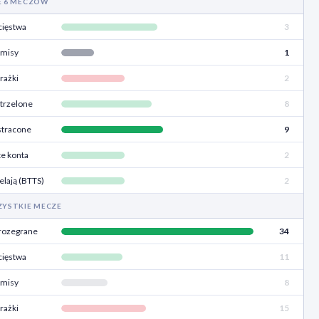
E 6 MECZÓW
ięstwa
3
misy
1
rażki
2
trzelone
8
stracone
9
e konta
2
elają (BTTS)
2
ZYSTKIE MECZE
rozegrane
34
ięstwa
11
misy
8
rażki
15