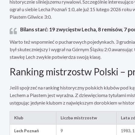
historycznie silniejszemu rywalowi. Szczególnie interesująco
ograł u siebie Lecha Poznań 1:0, ale już 15 lutego 2026 rok
Piastem Gliwice 3:0.
Bilans starć: 19 zwycięstw Lecha, 8 remisów, 7 p
Warto też wspomnieć o pucharowych pojedynkach. 3 grudnia 
był skuteczniejszy i wygrał na Górnym Śląsku 2:0 awansując
stawkę Lech zwykle potwierdza swoją klasę.
Ranking mistrzostw Polski – p
Jeśli spojrzeć na ranking historyczny polskich klubów pod 
Lechem a Piastem jest wyraźna. Z dziewięcioma tytułami mist
ustępując jedynie klubom z największym dorobkiem w histori
Klub
Liczba mistrzostw
Lata z
Lech Poznań
9
1983, 1