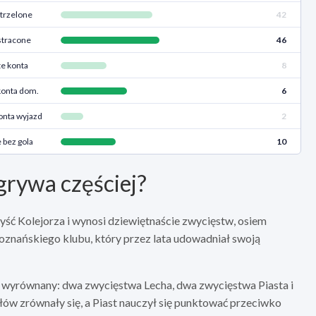
trzelone
42
stracone
46
e konta
8
konta dom.
6
onta wyjazd
2
bez gola
10
grywa częściej?
ść Kolejorza i wynosi dziewiętnaście zwycięstw, osiem
znańskiego klubu, który przez lata udowadniał swoją
ie wyrównany: dwa zwycięstwa Lecha, dwa zwycięstwa Piasta i
ołów zrównały się, a Piast nauczył się punktować przeciwko