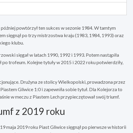
k później powtórzył ten sukces w sezonie 1984. W tamtym
em sięgnął po trzy mistrzostwa kraju (1983, 1984, 1993) oraz
kiego klubu.
trzowski sięgał w latach 1990, 1992 i 1993. Potem nastąpiła
 po trofeum. Kolejne tytuły w 2015 i 2022 roku potwierdziły,
jonujące. Drużyna ze stolicy Wielkopolski, prowadzona przez
 Piastem Gliwice 1:0 i zapewniła sobie tytuł. Dla Kolejorza to
właśnie w meczu z Piastem Lech przypieczętował swój triumf.
iumf z 2019 roku
19 maja 2019 roku Piast Gliwice sięgnął po pierwsze w historii