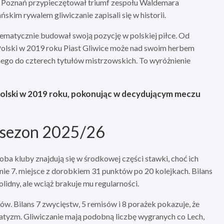
m Poznań przypieczętował triumf zespołu Waldemara
ańskim rywalem gliwiczanie zapisali się w historii.
stematycznie budował swoją pozycję w polskiej piłce. Od
olski w 2019 roku Piast Gliwice może nad swoim herbem
nego do czterech tytułów mistrzowskich. To wyróżnienie
Polski w 2019 roku, pokonując w decydującym meczu
– sezon 2025/26
oba kluby znajdują się w środkowej części stawki, choć ich
ie 7. miejsce z dorobkiem 31 punktów po 20 kolejkach. Bilans
olidny, ale wciąż brakuje mu regularności.
tów. Bilans 7 zwycięstw, 5 remisów i 8 porażek pokazuje, że
atyzm. Gliwiczanie mają podobną liczbę wygranych co Lech,