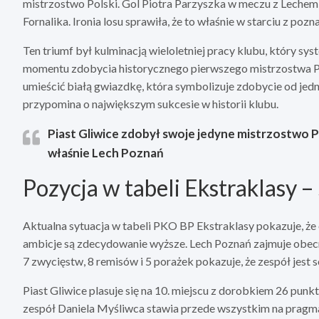
mistrzostwo Polski. Gol Piotra Parzyszka w meczu z Leche
Fornalika. Ironia losu sprawiła, że to właśnie w starciu z pozn
Ten triumf był kulminacją wieloletniej pracy klubu, który sy
momentu zdobycia historycznego pierwszego mistrzostwa P
umieścić białą gwiazdkę, która symbolizuje zdobycie od jed
przypomina o największym sukcesie w historii klubu.
Piast Gliwice zdobył swoje jedyne mistrzostwo 
właśnie Lech Poznań
Pozycja w tabeli Ekstraklasy 
Aktualna sytuacja w tabeli PKO BP Ekstraklasy pokazuje, że 
ambicje są zdecydowanie wyższe. Lech Poznań zajmuje obecn
7 zwycięstw, 8 remisów i 5 porażek pokazuje, że zespół jest s
Piast Gliwice plasuje się na 10. miejscu z dorobkiem 26 punk
zespół Daniela Myśliwca stawia przede wszystkim na pragm