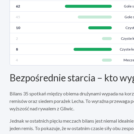
62
Gole s
45
Gole 
10
Czyst
2
Czyste 
8
Czyste k
4
Mecze 
Bezpośrednie starcia – kto wy
Bilans 35 spotkań między obiema drużynami wypada na korzy
remisów oraz siedem porażek Lecha. To wyraźna przewaga po
wyższość nad rywalem z Gliwic.
Jednak w ostatnich pięciu meczach bilans jest niemal idealn
jeden remis. To pokazuje, że w ostatnim czasie siły obu zesp