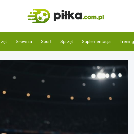
Pilka.
Świat piłki noż
rzęt
Siłownia
Sport
Sprzęt
Suplementacja
Trening