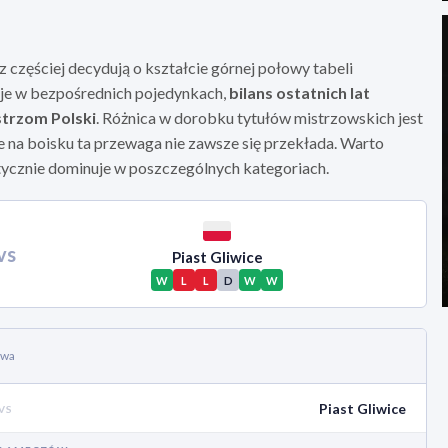
 częściej decydują o kształcie górnej połowy tabeli
uje w bezpośrednich pojedynkach,
bilans ostatnich lat
strzom Polski
. Różnica w dorobku tytułów mistrzowskich jest
e na boisku ta przewaga nie zawsze się przekłada. Warto
faktycznie dominuje w poszczególnych kategoriach.
vs
Piast Gliwice
W
L
L
D
W
W
owa
Piast Gliwice
VS