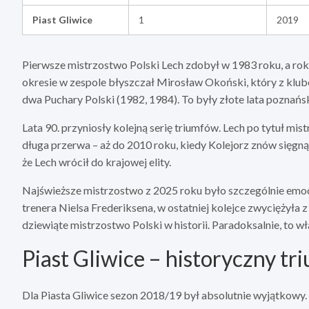
Piast Gliwice
1
2019
Pierwsze mistrzostwo Polski Lech zdobył w 1983 roku, a ro
okresie w zespole błyszczał Mirosław Okoński, który z klub
dwa Puchary Polski (1982, 1984). To były złote lata poznańs
Lata 90. przyniosły kolejną serię triumfów. Lech po tytuł mis
długa przerwa – aż do 2010 roku, kiedy Kolejorz znów sięgnął
że Lech wrócił do krajowej elity.
Najświeższe mistrzostwo z 2025 roku było szczególnie emoc
trenera Nielsa Frederiksena, w ostatniej kolejce zwyciężyła z
dziewiąte mistrzostwo Polski w historii. Paradoksalnie, to 
Piast Gliwice – historyczny tr
Dla Piasta Gliwice sezon 2018/19 był absolutnie wyjątkowy. 