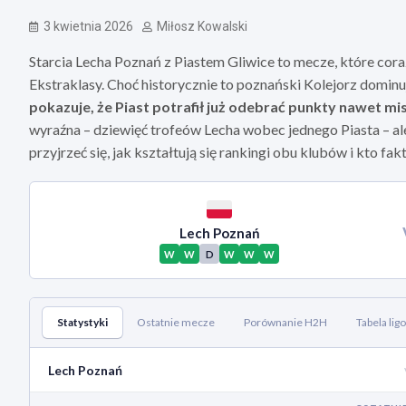
3 kwietnia 2026
Miłosz Kowalski
Starcia Lecha Poznań z Piastem Gliwice to mecze, które coraz
Ekstraklasy. Choć historycznie to poznański Kolejorz domin
pokazuje, że Piast potrafił już odebrać punkty nawet mi
wyraźna – dziewięć trofeów Lecha wobec jednego Piasta – al
przyjrzeć się, jak kształtują się rankingi obu klubów i kto 
Lech Poznań
W
W
D
W
W
W
Statystyki
Ostatnie mecze
Porównanie H2H
Tabela lig
Lech Poznań