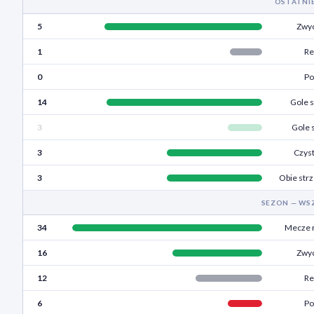
OSTATNI
5
Zwyc
1
Re
0
Po
14
Gole s
3
Gole 
3
Czyst
3
Obie strz
SEZON — WS
34
Mecze 
16
Zwyc
12
Re
6
Po