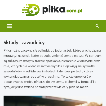
Skip
to
Pilka.
content
Świat piłki
nożnej
Składy i zawodnicy
Piłka nożna zaczyna się od ludzi: od jedenastek, które wychodzą na
murawę, i nazwisk, które potrafią zmienić tempo meczu. W centrum
są
składy
, roszady w trakcie spotkania, hierarchie w drużynie oraz
role, których nie widać w samym wyniku. Pojawiają się sylwetki
zawodników — od liderów i młodych talentów po tych, którzy
wykonują „czarną robotę” w pressingu. To także opowieść o
dopasowaniu profilu piłkarza do systemu, o chemii w formacji i o
tym, jak jedna zmiana potrafi przestawić cały plan na mecz.