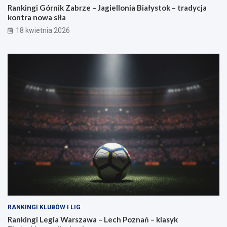
ł
d
Rankingi Górnik Zabrze – Jagiellonia Białystok – tradycja
a
y
kontra nowa siła
s
c
i
j
18 kwietnia 2026
ę
a
p
k
r
o
z
n
e
t
w
r
a
a
g
n
a
o
?
w
a
s
i
ł
a
RANKINGI KLUBÓW I LIG
Rankingi Legia Warszawa – Lech Poznań – klasyk