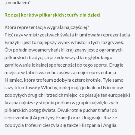
„mundialem”.
Rodzaj korków piłkarskich ; turfy dla dzieci
Która reprezentacja wygrała najczęściej?
Pięć razy w mistrzostwach świata triumfowała reprezentacja
Brazylii i jest to najlepszy wynik w historii tych rozgrywek.
Ów południowoamerykański kraj znany jest z ogromnych
piłkarskich tradycji, a przede wszystkim głębokiego
zamiłowanie lokalnej społeczności do tego sportu. Drugie
miejsce w tabeli wszechczasów zajmuje reprezentacja
Niemiec, która trofeum zdobyła czterokrotnie. Tyle samo
razy triumfowały Włochy, mniej mają jednak od Niemców
zdobytych drugich i trzecich miejsc, co plasuje ten europejski
kraj na najniższy stopniu podium w grupie największych
piłkarskich potęg świata. Dwukrotnie puchar trafiał do
reprezentacji Argentyny, Francji oraz Urugwaju. Raz ze
zdobycia trofeum cieszyła się także Hiszpania i Anglia.