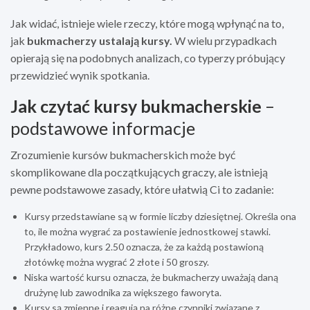
Jak widać, istnieje wiele rzeczy, które mogą wpłynąć na to,
jak
bukmacherzy ustalają kursy.
W wielu przypadkach
opierają się na podobnych analizach, co typerzy próbujący
przewidzieć wynik spotkania.
Jak czytać kursy bukmacherskie
–
podstawowe informacje
Zrozumienie kursów bukmacherskich może być
skomplikowane dla początkujących graczy, ale istnieją
pewne podstawowe zasady, które ułatwią Ci to zadanie:
Kursy przedstawiane są w formie liczby dziesiętnej. Określa ona
to, ile można wygrać za postawienie jednostkowej stawki.
Przykładowo, kurs 2.50 oznacza, że za każdą postawioną
złotówkę można wygrać 2 złote i 50 groszy.
Niska wartość kursu oznacza, że bukmacherzy uważają daną
drużynę lub zawodnika za większego faworyta.
Kursy są zmienne i reagują na różne czynniki związane z