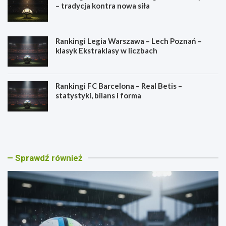
– tradycja kontra nowa siła
Rankingi Legia Warszawa – Lech Poznań –
klasyk Ekstraklasy w liczbach
Rankingi FC Barcelona – Real Betis –
statystyki, bilans i forma
R
R
a
a
n
n
k
k
i
i
Sprawdź również
n
n
g
g
i
i
L
G
e
ó
g
r
i
n
a
i