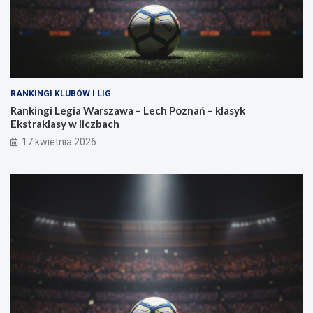
s
i
ł
a
RANKINGI KLUBÓW I LIG
Rankingi Legia Warszawa – Lech Poznań – klasyk
Ekstraklasy w liczbach
17 kwietnia 2026