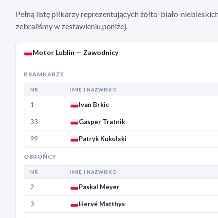
Pełną listę piłkarzy reprezentujących żółto-biało-niebieski
zebraliśmy w zestawieniu poniżej.
Motor Lublin — Zawodnicy
BRAMKARZE
NR
IMIĘ I NAZWISKO
1
Ivan Brkic
33
Gasper Tratnik
99
Patryk Kukulski
OBROŃCY
NR
IMIĘ I NAZWISKO
2
Paskal Meyer
3
Hervé Matthys