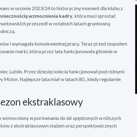
awans w sezonie 2023/24 to historyczny moment dla klubu z
z koniecznością wzmocnienia kadry
, która musi sprostać
muntowskich przeszedł w ostatnich latach gruntowną
dniczą.
ezonów i wymagała konsekwentnej pracy. Teraz przed zespołem
udowanie marki, która przez lata funkcjonowała głównie w
iec Lublin. Przez dziesięciolecia funkcjonował pod różnymi
 Motor. Najlepsze lata miał w latach 80., kiedy regularnie
sezon ekstraklasowy
co wzmocniony w porównaniu do lat spędzonych w niższych
ników z ekstraklasowym stażem oraz perspektywicznych