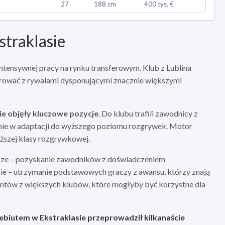
27
188 cm
400 tys. €
straklasie
tensywnej pracy na rynku transferowym. Klub z Lublina
rować z rywalami dysponującymi znacznie większymi
e objęły kluczowe pozycje
. Do klubu trafili zawodnicy z
nie w adaptacji do wyższego poziomu rozgrywek. Motor
yższej klasy rozgrywkowej.
erwsze – pozyskanie zawodników z doświadczeniem
gie – utrzymanie podstawowych graczy z awansu, którzy znają
alentów z większych klubów, które mogłyby być korzystne dla
ebiutem w Ekstraklasie przeprowadził kilkanaście