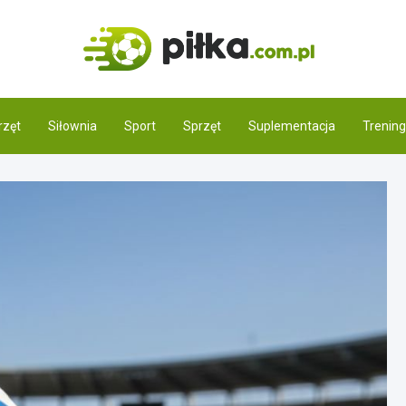
Pilka.
Świat piłki noż
rzęt
Siłownia
Sport
Sprzęt
Suplementacja
Trening