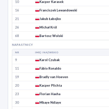
10
Kacper Karasek
16
Franciszek Lewandowski
21
Jakub Łabojko
26
Michał Król
68
Bartosz Wolski
NAPASTNICY
NR
IMIĘ I NAZWISKO
9
Karol Czubak
11
Fábio Ronaldo
19
Bradly van Hoeven
20
Kacper Plichta
23
Florian Haxha
30
Mbaye Ndiaye