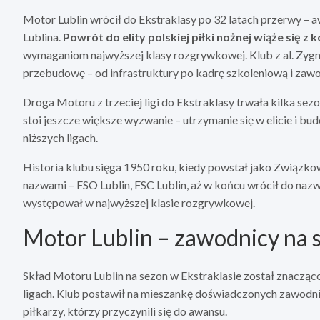
Motor Lublin wrócił do Ekstraklasy po 32 latach przerwy – 
Lublina.
Powrót do elity polskiej piłki nożnej wiąże się 
wymaganiom najwyższej klasy rozgrywkowej. Klub z al. Zyg
przebudowę – od infrastruktury po kadrę szkoleniową i zawo
Droga Motoru z trzeciej ligi do Ekstraklasy trwała kilka s
stoi jeszcze większe wyzwanie – utrzymanie się w elicie i b
niższych ligach.
Historia klubu sięga 1950 roku, kiedy powstał jako Związkow
nazwami – FSO Lublin, FSC Lublin, aż w końcu wrócił do nazwy
występował w najwyższej klasie rozgrywkowej.
Motor Lublin – zawodnicy na 
Skład Motoru Lublin na sezon w Ekstraklasie został znaczą
ligach. Klub postawił na mieszankę doświadczonych zawod
piłkarzy, którzy przyczynili się do awansu.