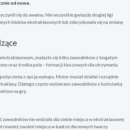
cznie od nowa.
zynili się do awansu. Nie wszystkie gwiazdy drugiej ligi
 innych klubów ekstraklasowych lub zdecydowała się na zmianę
dzące
m ekstraklasowym, znalazło się kilku zawodników z bogatym
ony oraz środka pola – formacji kluczowych dla utrzymania.
pożyczenia z opcją wykupu. Motor musiał działać rozsądnie
traklasy. Dlatego często wybierano zawodników z końcówką
pektyw na grę.
 zawodników nie widziała dla siebie miejsca w ekstraklasowej
ał również zwolnić miejsca w kadrze dla nowych twarzy.