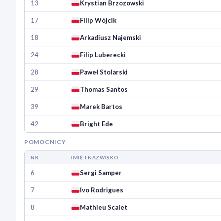
13
Krystian Brzozowski
17
Filip Wójcik
18
Arkadiusz Najemski
24
Filip Luberecki
28
Paweł Stolarski
29
Thomas Santos
39
Marek Bartos
42
Bright Ede
POMOCNICY
NR
IMIĘ I NAZWISKO
6
Sergi Samper
7
Ivo Rodrigues
8
Mathieu Scalet