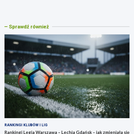
a
a
n
n
k
k
i
i
Sprawdź również
n
n
g
g
i
i
L
G
e
ó
g
r
i
n
a
i
W
k
a
Z
r
a
s
b
z
r
a
z
w
e
a
–
–
J
L
a
RANKINGI KLUBÓW I LIG
e
g
Rankingi Legia Warszawa – Lechia Gdańsk – jak zmieniała się