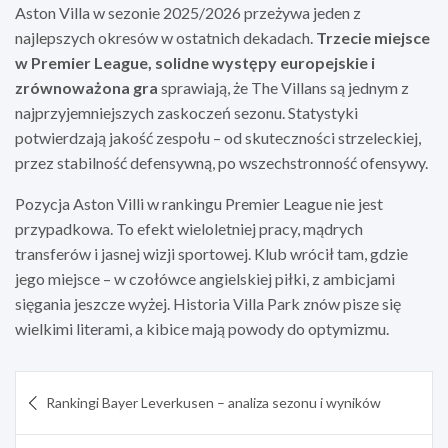
Aston Villa w sezonie 2025/2026 przeżywa jeden z
najlepszych okresów w ostatnich dekadach.
Trzecie miejsce
w Premier League, solidne występy europejskie i
zrównoważona gra
sprawiają, że The Villans są jednym z
najprzyjemniejszych zaskoczeń sezonu. Statystyki
potwierdzają jakość zespołu – od skuteczności strzeleckiej,
przez stabilność defensywną, po wszechstronność ofensywy.
Pozycja Aston Villi w rankingu Premier League nie jest
przypadkowa. To efekt wieloletniej pracy, mądrych
transferów i jasnej wizji sportowej. Klub wrócił tam, gdzie
jego miejsce – w czołówce angielskiej piłki, z ambicjami
sięgania jeszcze wyżej. Historia Villa Park znów pisze się
wielkimi literami, a kibice mają powody do optymizmu.
Nawigacja
Rankingi Bayer Leverkusen – analiza sezonu i wyników
wpisu