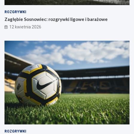
ROZGRYWKI
Zagłębie Sosnowiec: rozgrywki ligowe i barażowe
12 kwietnia 2026
ROZGRYWKI