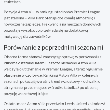
stuleciach.
Pozycja Aston Villi w rankingu stadionów Premier League
jest stabilna – Villa Park oferuje doskonałą atmosferę i
nowoczesne zaplecze. Frekwencja na meczach domowych
pozostaje wysoka, co przekłada się na dodatkową
motywację dla zawodników.
Porównanie z poprzednimi sezonami
Obecna forma stanowi znaczącą poprawę w porównaniu z
kilkoma ostatnimi latami. Jeszcze niedawno Aston Villa
walczyła o utrzymanie w Premier League, a teraz regularnie
plasuje się w czołówce. Rankingi Aston Villa w kolejnych
sezonach pokazują wyraźny trend wzrostowy – od walki o
utrzymanie, przez miejsce w środku tabeli, aż po obecną
pozycję w czołowej trójce.
Ostatni mecz Aston Villa przeciwko Leeds United zakończył
się remisem 1-1, co przerywa serię dobrych wyników, ale nie