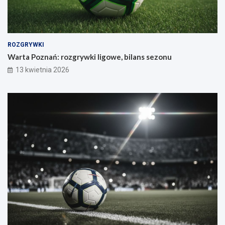
ROZGRYWKI
Warta Poznań: rozgrywki ligowe, bilans sezonu
13 kwietnia 2026