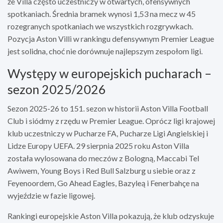
że Villa często uczestniczy w otwartych, ofensywnych
spotkaniach. Średnia bramek wynosi 1,53 na mecz w 45
rozegranych spotkaniach we wszystkich rozgrywkach.
Pozycja Aston Villi w rankingu defensywnym Premier League
jest solidna, choć nie dorównuje najlepszym zespołom ligi.
Występy w europejskich pucharach –
sezon 2025/2026
Sezon 2025-26 to 151. sezon w historii Aston Villa Football
Club i siódmy z rzędu w Premier League. Oprócz ligi krajowej
klub uczestniczy w Pucharze FA, Pucharze Ligi Angielskiej i
Lidze Europy UEFA. 29 sierpnia 2025 roku Aston Villa
została wylosowana do meczów z Bologną, Maccabi Tel
Awiwem, Young Boys i Red Bull Salzburg u siebie oraz z
Feyenoordem, Go Ahead Eagles, Bazyleą i Fenerbahçe na
wyjeździe w fazie ligowej.
Rankingi europejskie Aston Villa pokazują, że klub odzyskuje