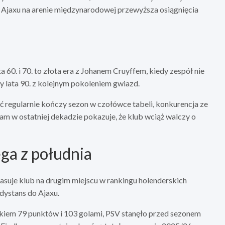
 Ajaxu na arenie międzynarodowej przewyższa osiągnięcia
 60. i 70. to złota era z Johanem Cruyffem, kiedy zespół nie
ły lata 90. z kolejnym pokoleniem gwiazd.
ć regularnie kończy sezon w czołówce tabeli, konkurencja ze
dam w ostatniej dekadzie pokazuje, że klub wciąż walczy o
ga z południa
asuje klub na drugim miejscu w rankingu holenderskich
dystans do Ajaxu.
bkiem 79 punktów i 103 golami, PSV stanęło przed sezonem