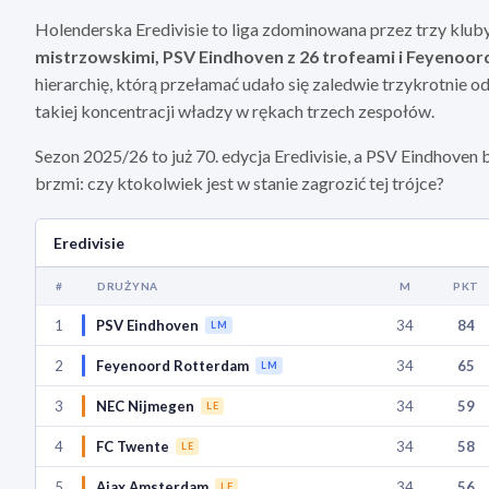
Holenderska Eredivisie to liga zdominowana przez trzy klub
mistrzowskimi, PSV Eindhoven z 26 trofeami i Feyenoo
hierarchię, którą przełamać udało się zaledwie trzykrotnie 
takiej koncentracji władzy w rękach trzech zespołów.
Sezon 2025/26 to już 70. edycja Eredivisie, a PSV Eindhove
brzmi: czy ktokolwiek jest w stanie zagrozić tej trójce?
Eredivisie
#
DRUŻYNA
M
PKT
1
PSV Eindhoven
34
84
LM
2
Feyenoord Rotterdam
34
65
LM
3
NEC Nijmegen
34
59
LE
4
FC Twente
34
58
LE
5
Ajax Amsterdam
34
56
LE