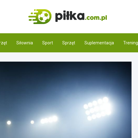
Pilka.
Świat piłki noż
rzęt
Siłownia
Sport
Sprzęt
Suplementacja
Trening