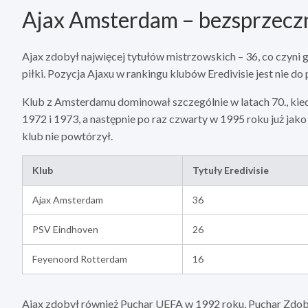
Ajax Amsterdam – bezsprzeczn
Ajax zdobył najwięcej tytułów mistrzowskich – 36, co czyni 
piłki. Pozycja Ajaxu w rankingu klubów Eredivisie jest nie do
Klub z Amsterdamu dominował szczególnie w latach 70., kied
1972 i 1973, a następnie po raz czwarty w 1995 roku już jako
klub nie powtórzył.
Klub
Tytuły Eredivisie
Ajax Amsterdam
36
PSV Eindhoven
26
Feyenoord Rotterdam
16
Ajax zdobył również Puchar UEFA w 1992 roku, Puchar Zdo