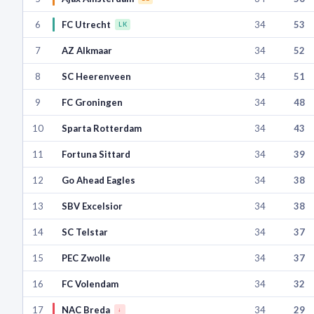
6
FC Utrecht
34
53
LK
7
AZ Alkmaar
34
52
8
SC Heerenveen
34
51
9
FC Groningen
34
48
10
Sparta Rotterdam
34
43
11
Fortuna Sittard
34
39
12
Go Ahead Eagles
34
38
13
SBV Excelsior
34
38
14
SC Telstar
34
37
15
PEC Zwolle
34
37
16
FC Volendam
34
32
17
NAC Breda
34
29
↓