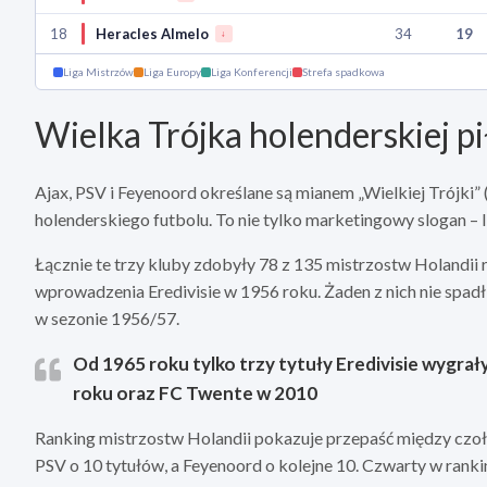
18
Heracles Almelo
34
19
↓
Liga Mistrzów
Liga Europy
Liga Konferencji
Strefa spadkowa
Wielka Trójka holenderskiej pi
Ajax, PSV i Feyenoord określane są mianem „Wielkiej Trójki” 
holenderskiego futbolu. To nie tylko marketingowy slogan – 
Łącznie te trzy kluby zdobyły 78 z 135 mistrzostw Holandii
wprowadzenia Eredivisie w 1956 roku. Żaden z nich nie spad
w sezonie 1956/57.
Od 1965 roku tylko trzy tytuły Eredivisie wygrały
roku oraz FC Twente w 2010
Ranking mistrzostw Holandii pokazuje przepaść między czoł
PSV o 10 tytułów, a Feyenoord o kolejne 10. Czwarty w ranki