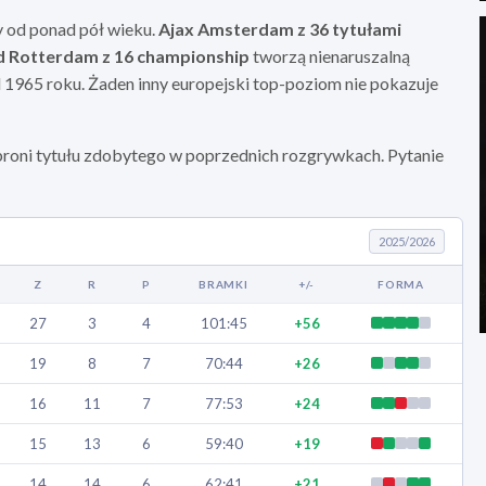
y od ponad pół wieku.
Ajax Amsterdam z 36 tytułami
rd Rotterdam z 16 championship
tworzą nienaruszalną
od 1965 roku. Żaden inny europejski top-poziom nie pokazuje
n broni tytułu zdobytego w poprzednich rozgrywkach. Pytanie
2025/2026
Z
R
P
BRAMKI
+/-
FORMA
27
3
4
101:45
+56
19
8
7
70:44
+26
16
11
7
77:53
+24
15
13
6
59:40
+19
14
14
6
62:41
+21