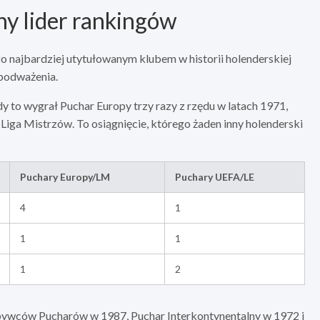
y lider rankingów
go najbardziej utytułowanym klubem w historii holenderskiej
 podważenia.
y to wygrał Puchar Europy trzy razy z rzędu w latach 1971,
 Liga Mistrzów. To osiągnięcie, którego żaden inny holenderski
Puchary Europy/LM
Puchary UEFA/LE
4
1
1
1
1
2
bywców Pucharów w 1987, Puchar Interkontynentalny w 1972 i