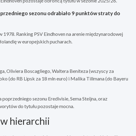
Eindhoven pozostaje obrońcą tytułu w sezonie 2025/26.
oprzedniego sezonu odrabiało 9 punktów straty do
w 1978. Ranking PSV Eindhoven na arenie międzynarodowej
 Holandię w europejskich pucharach.
a, Oliviera Boscagliego, Waltera Beníteza (wszyscy za
ko (do RB Lipsk za 18 mln euro) i Malika Tillmana (do Bayeru
poprzedniego sezonu Eredivisie, Sema Steijna, oraz
worytów do tytułu pozostaje mocna.
w hierarchii