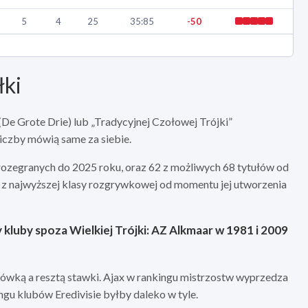
5
4
25
35:85
-50
łki
(De Grote Drie) lub „Tradycyjnej Czołowej Trójki”
liczby mówią same za siebie.
 rozegranych do 2025 roku, oraz 62 z możliwych 68 tytułów od
ł z najwyższej klasy rozgrywkowej od momentu jej utworzenia
 kluby spoza Wielkiej Trójki: AZ Alkmaar w 1981 i 2009
ówką a resztą stawki. Ajax w rankingu mistrzostw wyprzedza
ngu klubów Eredivisie byłby daleko w tyle.