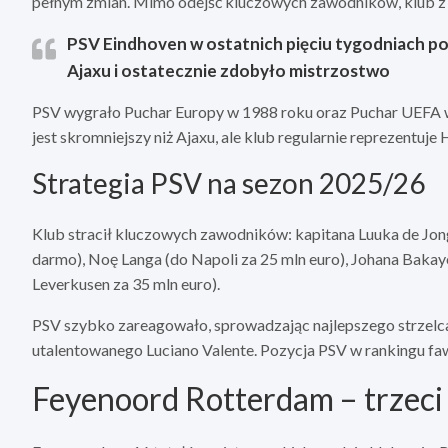
pełnym zmian. Mimo odejść kluczowych zawodników, klub z 
PSV Eindhoven w ostatnich pięciu tygodniach p
Ajaxu i ostatecznie zdobyło mistrzostwo
PSV wygrało Puchar Europy w 1988 roku oraz Puchar UEFA 
jest skromniejszy niż Ajaxu, ale klub regularnie reprezentuje
Strategia PSV na sezon 2025/26
Klub stracił kluczowych zawodników: kapitana Luuka de Jong
darmo), Noę Langa (do Napoli za 25 mln euro), Johana Bakayo
Leverkusen za 35 mln euro).
PSV szybko zareagowało, sprowadzając najlepszego strzelca 
utalentowanego Luciano Valente. Pozycja PSV w rankingu fa
Feyenoord Rotterdam – trzeci 