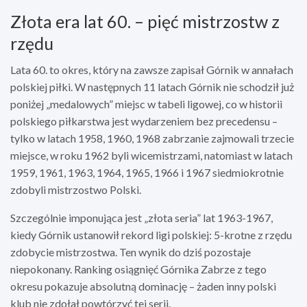
Złota era lat 60. – pięć mistrzostw z
rzędu
Lata 60. to okres, który na zawsze zapisał Górnik w annałach
polskiej piłki. W następnych 11 latach Górnik nie schodził już
poniżej „medalowych” miejsc w tabeli ligowej, co w historii
polskiego piłkarstwa jest wydarzeniem bez precedensu –
tylko w latach 1958, 1960, 1968 zabrzanie zajmowali trzecie
miejsce, w roku 1962 byli wicemistrzami, natomiast w latach
1959, 1961, 1963, 1964, 1965, 1966 i 1967 siedmiokrotnie
zdobyli mistrzostwo Polski.
Szczególnie imponująca jest „złota seria” lat 1963-1967,
kiedy Górnik ustanowił rekord ligi polskiej: 5-krotne z rzędu
zdobycie mistrzostwa. Ten wynik do dziś pozostaje
niepokonany. Ranking osiągnięć Górnika Zabrze z tego
okresu pokazuje absolutną dominację – żaden inny polski
klub nie zdołał powtórzyć tej serii.