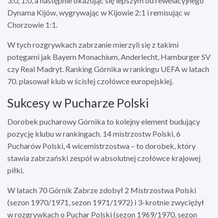
3:0, 1:0, a następnie okazując się lepszym od rewelacyjnego
Dynama Kijów, wygrywając w Kijowie 2:1 i remisując w
Chorzowie 1:1.
W tych rozgrywkach zabrzanie mierzyli się z takimi
potęgami jak Bayern Monachium, Anderlecht, Hamburger SV
czy Real Madryt. Ranking Górnika w rankingu UEFA w latach
70. plasował klub w ścisłej czołówce europejskiej.
Sukcesy w Pucharze Polski
Dorobek pucharowy Górnika to kolejny element budujący
pozycję klubu w rankingach. 14 mistrzostw Polski, 6
Pucharów Polski, 4 wicemistrzostwa – to dorobek, który
stawia zabrzański zespół w absolutnej czołówce krajowej
piłki.
W latach 70 Górnik Zabrze zdobył 2 Mistrzostwa Polski
(sezon 1970/1971, sezon 1971/1972) i 3-krotnie zwyciężył
w rozgrywkach o Puchar Polski (sezon 1969/1970, sezon