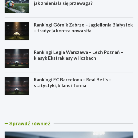
jak zmieniała się przewaga?
Rankingi Górnik Zabrze – Jagiellonia Białystok
– tradycja kontra nowa siła
Rankingi Legia Warszawa – Lech Poznań –
klasyk Ekstraklasy w liczbach
Rankingi FC Barcelona – Real Betis –
statystyki, bilans i forma
R
R
a
a
n
n
k
k
i
i
Sprawdź również
n
n
g
g
i
i