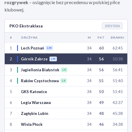
rozgrywek
– osiągnięcie bez precedensu w polskiej piłce
klubowej.
PKO Ekstraklasa
2025/2026
#
DRUŻYNA
M
PKT
BRAMKI
1
Lech Poznań
34
60
62:45
LM
2
Górnik Zabrze
34
56
50:38
LM
3
Jagiellonia Białystok
34
56
56:41
LK
4
Raków Częstochowa
34
55
51:40
LK
5
GKS Katowice
34
50
51:45
6
Legia Warszawa
34
49
42:37
7
Zagłębie Lubin
34
48
45:38
8
Wisła Płock
34
46
34:38