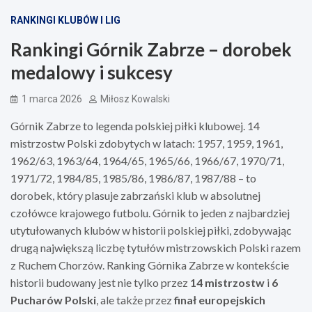
RANKINGI KLUBÓW I LIG
Rankingi Górnik Zabrze – dorobek
medalowy i sukcesy
1 marca 2026
Miłosz Kowalski
Górnik Zabrze to legenda polskiej piłki klubowej. 14
mistrzostw Polski zdobytych w latach: 1957, 1959, 1961,
1962/63, 1963/64, 1964/65, 1965/66, 1966/67, 1970/71,
1971/72, 1984/85, 1985/86, 1986/87, 1987/88 – to
dorobek, który plasuje zabrzański klub w absolutnej
czołówce krajowego futbolu. Górnik to jeden z najbardziej
utytułowanych klubów w historii polskiej piłki, zdobywając
drugą największą liczbę tytułów mistrzowskich Polski razem
z Ruchem Chorzów. Ranking Górnika Zabrze w kontekście
historii budowany jest nie tylko przez
14 mistrzostw
i
6
Pucharów Polski
, ale także przez
finał europejskich