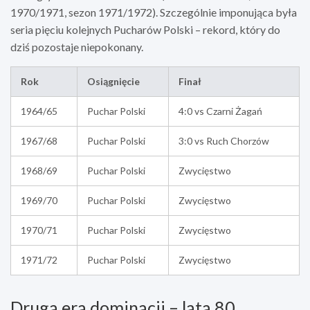
1970/1971, sezon 1971/1972). Szczególnie imponująca była
seria pięciu kolejnych Pucharów Polski – rekord, który do
dziś pozostaje niepokonany.
Rok
Osiągnięcie
Finał
1964/65
Puchar Polski
4:0 vs Czarni Żagań
1967/68
Puchar Polski
3:0 vs Ruch Chorzów
1968/69
Puchar Polski
Zwycięstwo
1969/70
Puchar Polski
Zwycięstwo
1970/71
Puchar Polski
Zwycięstwo
1971/72
Puchar Polski
Zwycięstwo
Druga era dominacji – lata 80.