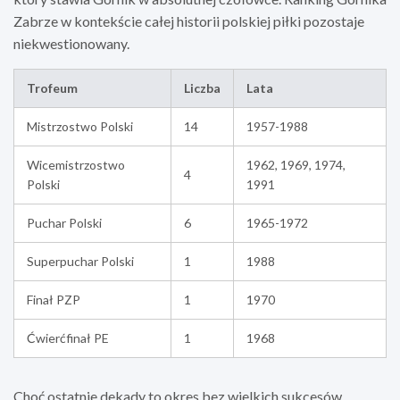
Zabrze w kontekście całej historii polskiej piłki pozostaje
niekwestionowany.
Trofeum
Liczba
Lata
Mistrzostwo Polski
14
1957-1988
Wicemistrzostwo
1962, 1969, 1974,
4
Polski
1991
Puchar Polski
6
1965-1972
Superpuchar Polski
1
1988
Finał PZP
1
1970
Ćwierćfinał PE
1
1968
Choć ostatnie dekady to okres bez wielkich sukcesów,