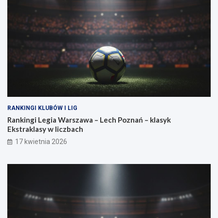
a
a
g
n
a
o
?
w
a
s
i
ł
a
RANKINGI KLUBÓW I LIG
Rankingi Legia Warszawa – Lech Poznań – klasyk
Ekstraklasy w liczbach
17 kwietnia 2026