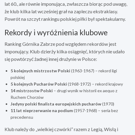
lat 60., ale równie imponująca, zwłaszcza biorąc pod uwagę,
że klub kilka lat wcześniej grał na zapleczu ekstraklasy.
Powrót na szczyt rankingu polskiej piłki był spektakularny.
Rekordy i wyróżnienia klubowe
Ranking Górnika Zabrze pod względem rekordów jest
imponujący. Klub dzierży kilka osiągnięć, których nie udało
się powtórzyć żadnej innej drużynie w Polsce:
5 kolejnych mistrzostw Polski
(1963-1967) – rekord ligi
polskiej
5 kolejnych Pucharów Polski
(1968-1972) – rekord krajowy
14 mistrzostw Polski
– drugi wynik w historii ex aequo z
Ruchem Chorzów
Jedyny polski finalista europejskich pucharów
(1970)
11 lat nieprzerwanie na podium
(1957-1968) – seria bez
precedensu
Klub należy do „wielkiej czwórki” razem z Legią, Wisłą i