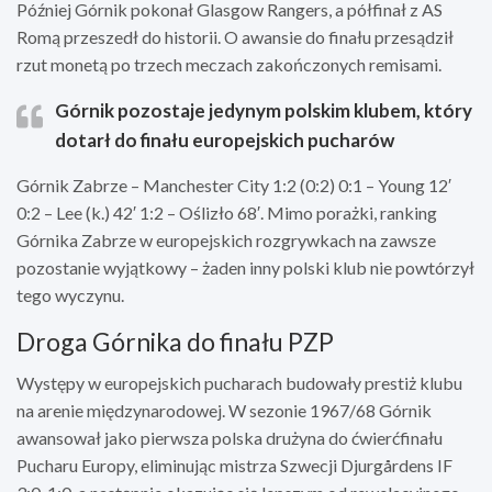
Później Górnik pokonał Glasgow Rangers, a półfinał z AS
Romą przeszedł do historii. O awansie do finału przesądził
rzut monetą po trzech meczach zakończonych remisami.
Górnik pozostaje jedynym polskim klubem, który
dotarł do finału europejskich pucharów
Górnik Zabrze – Manchester City 1:2 (0:2) 0:1 – Young 12′
0:2 – Lee (k.) 42′ 1:2 – Oślizło 68′. Mimo porażki, ranking
Górnika Zabrze w europejskich rozgrywkach na zawsze
pozostanie wyjątkowy – żaden inny polski klub nie powtórzył
tego wyczynu.
Droga Górnika do finału PZP
Występy w europejskich pucharach budowały prestiż klubu
na arenie międzynarodowej. W sezonie 1967/68 Górnik
awansował jako pierwsza polska drużyna do ćwierćfinału
Pucharu Europy, eliminując mistrza Szwecji Djurgårdens IF