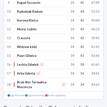
9
Pogoń Szczecin
34
45
47:49
10
Radomiak Radom
34
44
52:53
11
Korona Kielce
34
43
40:40
12
Motor Lublin
34
43
46:53
13
Cracovia
34
42
39:42
14
Widzew Łódź
34
42
41:41
15
Piast Gliwice
34
41
42:46
16
Lechia Gdańsk
34
38
62:65
↓
17
Arka Gdynia
34
36
34:61
↓
Bruk-Bet Termalica
18
34
34
43:65
↓
Nieciecza
Liga Mistrzów
Liga Konferencji
Strefa spadkowa