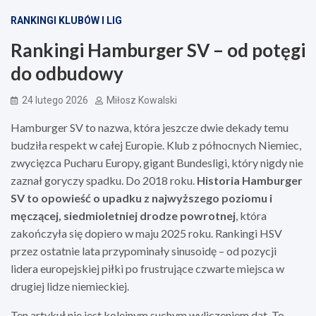
RANKINGI KLUBÓW I LIG
Rankingi Hamburger SV – od potęgi
do odbudowy
24 lutego 2026
Miłosz Kowalski
Hamburger SV to nazwa, która jeszcze dwie dekady temu
budziła respekt w całej Europie. Klub z północnych Niemiec,
zwycięzca Pucharu Europy, gigant Bundesligi, który nigdy nie
zaznał goryczy spadku. Do 2018 roku.
Historia Hamburger
SV to opowieść o upadku z najwyższego poziomu i
męczącej, siedmioletniej drodze powrotnej
, która
zakończyła się dopiero w maju 2025 roku. Rankingi HSV
przez ostatnie lata przypominały sinusoidę – od pozycji
lidera europejskiej piłki po frustrujące czwarte miejsca w
drugiej lidze niemieckiej.
Ten artykuł nie jest kolejnym suchym wyliczeniem dat. To