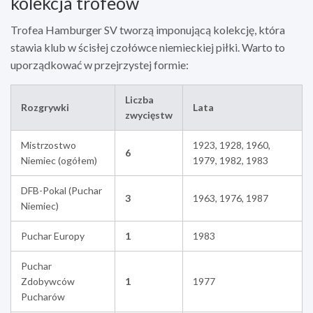
kolekcja trofeów
Trofea Hamburger SV tworzą imponującą kolekcję, która
stawia klub w ścisłej czołówce niemieckiej piłki. Warto to
uporządkować w przejrzystej formie:
Liczba
Rozgrywki
Lata
zwycięstw
Mistrzostwo
1923, 1928, 1960,
6
Niemiec (ogółem)
1979, 1982, 1983
DFB-Pokal (Puchar
3
1963, 1976, 1987
Niemiec)
Puchar Europy
1
1983
Puchar
Zdobywców
1
1977
Pucharów