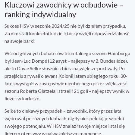
Kluczowi zawodnicy w odbudowie –
ranking indywidualny
Sukces HSV w sezonie 2024/25 nie był dziełem przypadku.
Za nim stali konkretni ludzie, którzy wzięli odpowiedzialność
na swoje barki.
Wśród głównych bohaterów triumfalnego sezonu Hamburga
był Jean-Luc Dompé (12 asyst – najlepszy w 2. Bundeslidze),
ale to Davie Selke słusznie zbiera największe pochwały. Po
przejściu z rywali o awans Kolonii latem ubiegłego roku, 30-
latek wystąpił w zastępstwie nieobecnego przez większość
sezonu Roberta Glatzela i strzelił 21 goli – najlepszy wynik w
lidze i w karierze.
Selke to ciekawy przypadek – zawodnik, który przez lata
wędrował po różnych klubach, nigdy nie spełniając w pełni
swojego potencjału. W HSV znalazł swoje miejsce i stał się
liderem ofensywy w najważniejszym momencie.