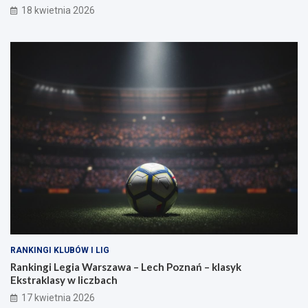
i
j
18 kwietnia 2026
ę
a
p
k
r
o
z
n
e
t
w
r
a
a
g
n
a
o
?
w
a
s
i
ł
a
RANKINGI KLUBÓW I LIG
Rankingi Legia Warszawa – Lech Poznań – klasyk
Ekstraklasy w liczbach
17 kwietnia 2026