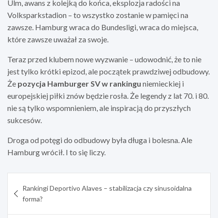
Ulm, awans z kolejką do końca, eksplozja radości na
Volksparkstadion – to wszystko zostanie w pamięci na
zawsze. Hamburg wraca do Bundesligi, wraca do miejsca,
które zawsze uważał za swoje.
Teraz przed klubem nowe wyzwanie – udowodnić, że to nie
jest tylko krótki epizod, ale początek prawdziwej odbudowy.
Że
pozycja Hamburger SV w rankingu
niemieckiej i
europejskiej piłki znów będzie rosła. Że legendy z lat 70. i 80.
nie są tylko wspomnieniem, ale inspiracją do przyszłych
sukcesów.
Droga od potęgi do odbudowy była długa i bolesna. Ale
Hamburg wrócił. I to się liczy.
Nawigacja
Rankingi Deportivo Alaves – stabilizacja czy sinusoidalna
wpisu
forma?