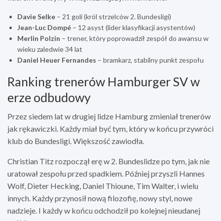
Davie Selke
– 21 goli (król strzelców 2. Bundesligi)
Jean-Luc Dompé
– 12 asyst (lider klasyfikacji asystentów)
Merlin Polzin
– trener, który poprowadził zespół do awansu w
wieku zaledwie 34 lat
Daniel Heuer Fernandes
– bramkarz, stabilny punkt zespołu
Ranking trenerów Hamburger SV w
erze odbudowy
Przez siedem lat w drugiej lidze Hamburg zmieniał trenerów
jak rękawiczki. Każdy miał być tym, który w końcu przywróci
klub do Bundesligi. Większość zawiodła.
Christian Titz rozpoczął erę w 2. Bundeslidze po tym, jak nie
uratował zespołu przed spadkiem. Później przyszli Hannes
Wolf, Dieter Hecking, Daniel Thioune, Tim Walter, i wielu
innych. Każdy przynosił nową filozofię, nowy styl, nowe
nadzieje. I każdy w końcu odchodził po kolejnej nieudanej