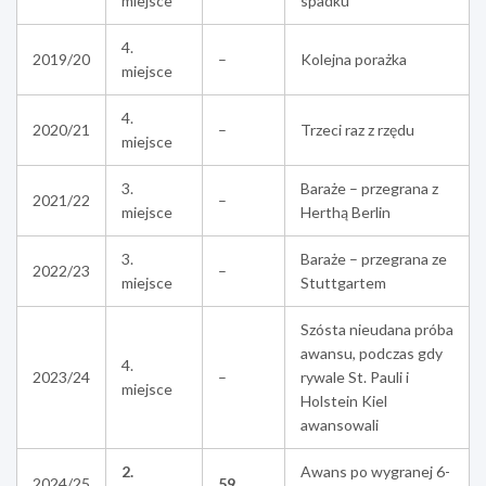
miejsce
spadku
4.
2019/20
–
Kolejna porażka
miejsce
4.
2020/21
–
Trzeci raz z rzędu
miejsce
3.
Baraże – przegrana z
2021/22
–
miejsce
Herthą Berlin
3.
Baraże – przegrana ze
2022/23
–
miejsce
Stuttgartem
Szósta nieudana próba
awansu, podczas gdy
4.
2023/24
–
rywale St. Pauli i
miejsce
Holstein Kiel
awansowali
2.
Awans po wygranej 6-
2024/25
59