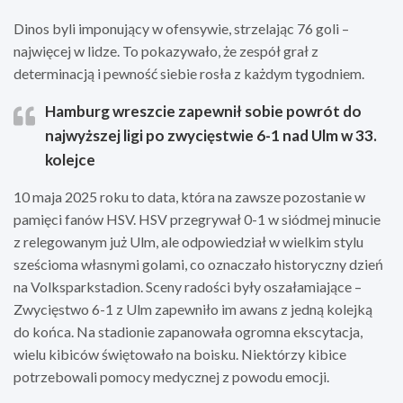
Dinos byli imponujący w ofensywie, strzelając 76 goli –
najwięcej w lidze. To pokazywało, że zespół grał z
determinacją i pewność siebie rosła z każdym tygodniem.
Hamburg wreszcie zapewnił sobie powrót do
najwyższej ligi po zwycięstwie 6-1 nad Ulm w 33.
kolejce
10 maja 2025 roku to data, która na zawsze pozostanie w
pamięci fanów HSV. HSV przegrywał 0-1 w siódmej minucie
z relegowanym już Ulm, ale odpowiedział w wielkim stylu
sześcioma własnymi golami, co oznaczało historyczny dzień
na Volksparkstadion. Sceny radości były oszałamiające –
Zwycięstwo 6-1 z Ulm zapewniło im awans z jedną kolejką
do końca. Na stadionie zapanowała ogromna ekscytacja,
wielu kibiców świętowało na boisku. Niektórzy kibice
potrzebowali pomocy medycznej z powodu emocji.