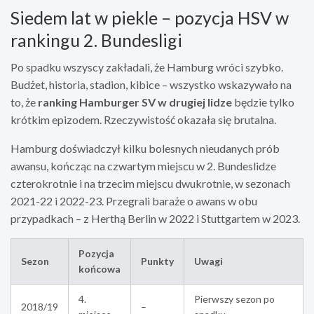
Siedem lat w piekle – pozycja HSV w
rankingu 2. Bundesligi
Po spadku wszyscy zakładali, że Hamburg wróci szybko.
Budżet, historia, stadion, kibice – wszystko wskazywało na
to, że
ranking Hamburger SV w drugiej lidze
będzie tylko
krótkim epizodem. Rzeczywistość okazała się brutalna.
Hamburg doświadczył kilku bolesnych nieudanych prób
awansu, kończąc na czwartym miejscu w 2. Bundeslidze
czterokrotnie i na trzecim miejscu dwukrotnie, w sezonach
2021-22 i 2022-23. Przegrali baraże o awans w obu
przypadkach – z Herthą Berlin w 2022 i Stuttgartem w 2023.
Pozycja
Sezon
Punkty
Uwagi
końcowa
4.
Pierwszy sezon po
2018/19
–