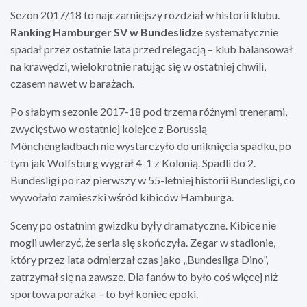
Sezon 2017/18 to najczarniejszy rozdział w historii klubu.
Ranking Hamburger SV w Bundeslidze
systematycznie
spadał przez ostatnie lata przed relegacją – klub balansował
na krawędzi, wielokrotnie ratując się w ostatniej chwili,
czasem nawet w barażach.
Po słabym sezonie 2017-18 pod trzema różnymi trenerami,
zwycięstwo w ostatniej kolejce z Borussią
Mönchengladbach nie wystarczyło do uniknięcia spadku, po
tym jak Wolfsburg wygrał 4-1 z Kolonią. Spadli do 2.
Bundesligi po raz pierwszy w 55-letniej historii Bundesligi, co
wywołało zamieszki wśród kibiców Hamburga.
Sceny po ostatnim gwizdku były dramatyczne. Kibice nie
mogli uwierzyć, że seria się skończyła. Zegar w stadionie,
który przez lata odmierzał czas jako „Bundesliga Dino”,
zatrzymał się na zawsze. Dla fanów to było coś więcej niż
sportowa porażka – to był koniec epoki.