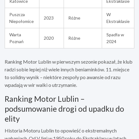
Katowice
Ekstraklasie
Puszcza
W
2023
Różne
Niepołomice
Ekstraklasie
Warta
Spadła w
2020
Różne
Poznań
2024
Ranking Motor Lublin w pierwszym sezonie pokazał, że klub
radzi sobie lepiej niż wiele innych beniaminków. 11. miejsce
to solidny wynik – niektóre zespoły po awansie od razu
wpadają w wir walki o utrzymanie.
Ranking Motor Lublin –
podsumowanie drogi od upadku do
elity
Historia Motoru Lublin to opowieść o ekstremalnych
wahaniach. Od V ligi w 1950 roku do Ekstraklasy w latach