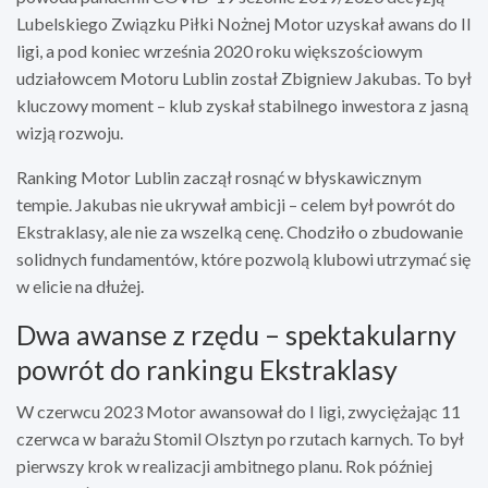
Lubelskiego Związku Piłki Nożnej Motor uzyskał awans do II
ligi, a pod koniec września 2020 roku większościowym
udziałowcem Motoru Lublin został Zbigniew Jakubas. To był
kluczowy moment – klub zyskał stabilnego inwestora z jasną
wizją rozwoju.
Ranking Motor Lublin zaczął rosnąć w błyskawicznym
tempie. Jakubas nie ukrywał ambicji – celem był powrót do
Ekstraklasy, ale nie za wszelką cenę. Chodziło o zbudowanie
solidnych fundamentów, które pozwolą klubowi utrzymać się
w elicie na dłużej.
Dwa awanse z rzędu – spektakularny
powrót do rankingu Ekstraklasy
W czerwcu 2023 Motor awansował do I ligi, zwyciężając 11
czerwca w barażu Stomil Olsztyn po rzutach karnych. To był
pierwszy krok w realizacji ambitnego planu. Rok później