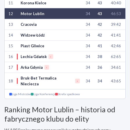
11
Korona Kielce
34
43
40:40
12
Motor Lublin
34
43
46:53
13
Cracovia
34
42
39:42
14
Widzew Łódź
34
42
41:41
15
Piast Gliwice
34
41
42:46
16
Lechia Gdańsk
34
38
62:65
↓
17
Arka Gdynia
34
36
34:61
↓
Bruk-Bet Termalica
18
34
34
43:65
↓
Nieciecza
Liga Mistrzów
Liga Konferencji
Strefa spadkowa
Ranking Motor Lublin – historia od
fabrycznego klubu do elity
W 1950 roku grupa pracowników zatrudnionych przy