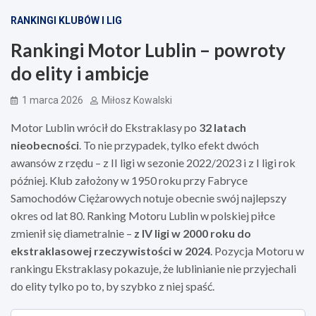
RANKINGI KLUBÓW I LIG
Rankingi Motor Lublin – powroty
do elity i ambicje
1 marca 2026
Miłosz Kowalski
Motor Lublin wrócił do Ekstraklasy po
32 latach
nieobecności
. To nie przypadek, tylko efekt dwóch
awansów z rzędu – z II ligi w sezonie 2022/2023 i z I ligi rok
później. Klub założony w 1950 roku przy Fabryce
Samochodów Ciężarowych notuje obecnie swój najlepszy
okres od lat 80. Ranking Motoru Lublin w polskiej piłce
zmienił się diametralnie –
z IV ligi w 2000 roku do
ekstraklasowej rzeczywistości w 2024
. Pozycja Motoru w
rankingu Ekstraklasy pokazuje, że lublinianie nie przyjechali
do elity tylko po to, by szybko z niej spaść.