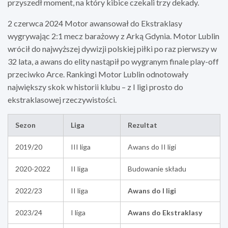
przyszedł moment, na który kibice czekali trzy dekady.
2 czerwca 2024 Motor awansował do Ekstraklasy
wygrywając 2:1 mecz barażowy z Arką Gdynia. Motor Lublin
wrócił do najwyższej dywizji polskiej piłki po raz pierwszy w
32 lata, a awans do elity nastąpił po wygranym finale play-off
przeciwko Arce. Rankingi Motor Lublin odnotowały
największy skok w historii klubu – z I ligi prosto do
ekstraklasowej rzeczywistości.
Sezon
Liga
Rezultat
2019/20
III liga
Awans do II ligi
2020-2022
II liga
Budowanie składu
2022/23
II liga
Awans do I ligi
2023/24
I liga
Awans do Ekstraklasy