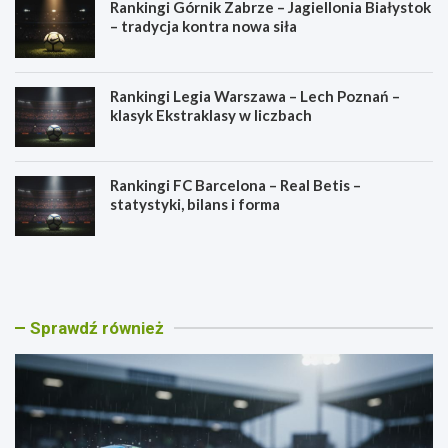
Rankingi Górnik Zabrze – Jagiellonia Białystok
– tradycja kontra nowa siła
Rankingi Legia Warszawa – Lech Poznań –
klasyk Ekstraklasy w liczbach
Rankingi FC Barcelona – Real Betis –
statystyki, bilans i forma
R
R
a
a
n
n
k
k
i
i
Sprawdź również
n
n
g
g
i
i
L
G
e
ó
g
r
i
n