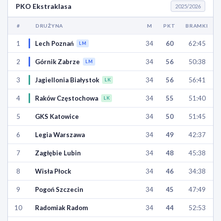
PKO Ekstraklasa
2025/2026
#
DRUŻYNA
M
PKT
BRAMKI
1
Lech Poznań
34
60
62:45
LM
2
Górnik Zabrze
34
56
50:38
LM
3
Jagiellonia Białystok
34
56
56:41
LK
4
Raków Częstochowa
34
55
51:40
LK
5
GKS Katowice
34
50
51:45
6
Legia Warszawa
34
49
42:37
7
Zagłębie Lubin
34
48
45:38
8
Wisła Płock
34
46
34:38
9
Pogoń Szczecin
34
45
47:49
10
Radomiak Radom
34
44
52:53