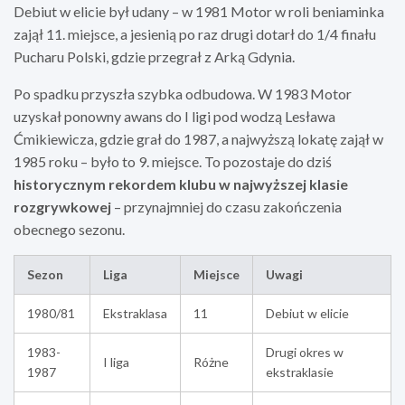
Debiut w elicie był udany – w 1981 Motor w roli beniaminka
zajął 11. miejsce, a jesienią po raz drugi dotarł do 1/4 finału
Pucharu Polski, gdzie przegrał z Arką Gdynia.
Po spadku przyszła szybka odbudowa. W 1983 Motor
uzyskał ponowny awans do I ligi pod wodzą Lesława
Ćmikiewicza, gdzie grał do 1987, a najwyższą lokatę zajął w
1985 roku – było to 9. miejsce. To pozostaje do dziś
historycznym rekordem klubu w najwyższej klasie
rozgrywkowej
– przynajmniej do czasu zakończenia
obecnego sezonu.
Sezon
Liga
Miejsce
Uwagi
1980/81
Ekstraklasa
11
Debiut w elicie
1983-
Drugi okres w
I liga
Różne
1987
ekstraklasie