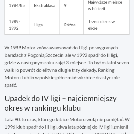
Najwyższe miejsce
1984/85
Ekstraklasa
9
w historii
1989-
Trzeci okres w
I liga
Różne
1992
elicie
W 1989 Motor znów awansował do I ligi, po wygranych
barażach z Pogonią Szczecin, ale w 1992 spadł do II ligi,
gdzie w następnym roku zajął 3. miejsce. To był ostatni sezon
walki o powrót do elity na długie trzy dekady. Ranking
Motoru Lublin w polskiej piłce miał wkrótce drastycznie
spaść.
Upadek do IV ligi – najciemniejszy
okres w rankingu klubu
Lata 90. to czas, którego kibice Motoru wolą nie pamiętać. W
1996 klub spadł do III ligi, dwa lata później do IV ligi i zmienił