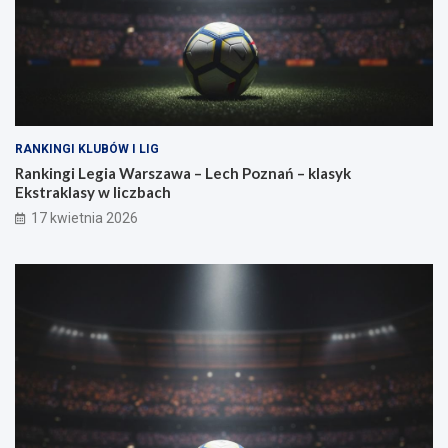
a
s
i
ł
a
RANKINGI KLUBÓW I LIG
Rankingi Legia Warszawa – Lech Poznań – klasyk
Ekstraklasy w liczbach
17 kwietnia 2026