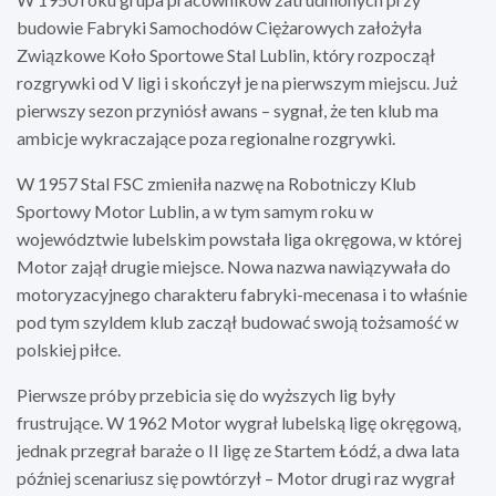
budowie Fabryki Samochodów Ciężarowych założyła
Związkowe Koło Sportowe Stal Lublin, który rozpoczął
rozgrywki od V ligi i skończył je na pierwszym miejscu. Już
pierwszy sezon przyniósł awans – sygnał, że ten klub ma
ambicje wykraczające poza regionalne rozgrywki.
W 1957 Stal FSC zmieniła nazwę na Robotniczy Klub
Sportowy Motor Lublin, a w tym samym roku w
województwie lubelskim powstała liga okręgowa, w której
Motor zajął drugie miejsce. Nowa nazwa nawiązywała do
motoryzacyjnego charakteru fabryki-mecenasa i to właśnie
pod tym szyldem klub zaczął budować swoją tożsamość w
polskiej piłce.
Pierwsze próby przebicia się do wyższych lig były
frustrujące. W 1962 Motor wygrał lubelską ligę okręgową,
jednak przegrał baraże o II ligę ze Startem Łódź, a dwa lata
później scenariusz się powtórzył – Motor drugi raz wygrał