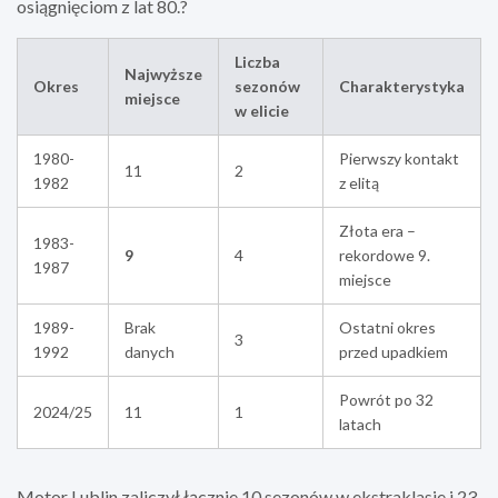
osiągnięciom z lat 80.?
Liczba
Najwyższe
Okres
sezonów
Charakterystyka
miejsce
w elicie
1980-
Pierwszy kontakt
11
2
1982
z elitą
Złota era –
1983-
9
4
rekordowe 9.
1987
miejsce
1989-
Brak
Ostatni okres
3
1992
danych
przed upadkiem
Powrót po 32
2024/25
11
1
latach
Motor Lublin zaliczył łącznie 10 sezonów w ekstraklasie i 23