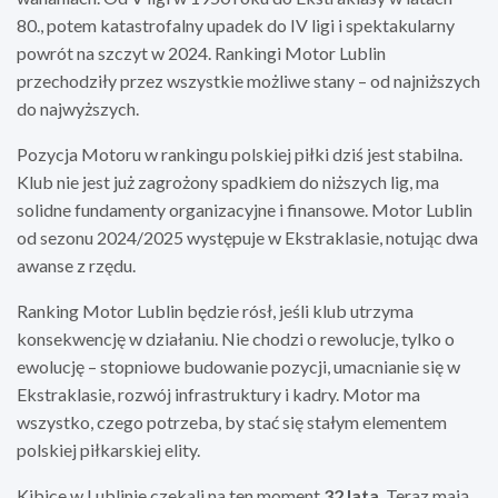
80., potem katastrofalny upadek do IV ligi i spektakularny
powrót na szczyt w 2024. Rankingi Motor Lublin
przechodziły przez wszystkie możliwe stany – od najniższych
do najwyższych.
Pozycja Motoru w rankingu polskiej piłki dziś jest stabilna.
Klub nie jest już zagrożony spadkiem do niższych lig, ma
solidne fundamenty organizacyjne i finansowe. Motor Lublin
od sezonu 2024/2025 występuje w Ekstraklasie, notując dwa
awanse z rzędu.
Ranking Motor Lublin będzie rósł, jeśli klub utrzyma
konsekwencję w działaniu. Nie chodzi o rewolucje, tylko o
ewolucję – stopniowe budowanie pozycji, umacnianie się w
Ekstraklasie, rozwój infrastruktury i kadry. Motor ma
wszystko, czego potrzeba, by stać się stałym elementem
polskiej piłkarskiej elity.
Kibice w Lublinie czekali na ten moment
32 lata
. Teraz mają