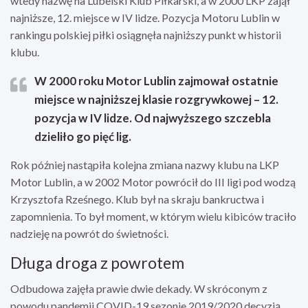
wtedy nazwę na Lubelski Klub Piłkarski, a w 2000 LKP zajął
najniższe, 12. miejsce w IV lidze. Pozycja Motoru Lublin w
rankingu polskiej piłki osiągnęła najniższy punkt w historii
klubu.
W 2000 roku Motor Lublin zajmował ostatnie
miejsce w najniższej klasie rozgrywkowej – 12.
pozycja w IV lidze. Od najwyższego szczebla
dzieliło go pięć lig.
Rok później nastąpiła kolejna zmiana nazwy klubu na LKP
Motor Lublin, a w 2002 Motor powrócił do III ligi pod wodzą
Krzysztofa Rześnego. Klub był na skraju bankructwa i
zapomnienia. To był moment, w którym wielu kibiców traciło
nadzieję na powrót do świetności.
Długa droga z powrotem
Odbudowa zajęła prawie dwie dekady. W skróconym z
powodu pandemii COVID-19 sezonie 2019/2020 decyzją