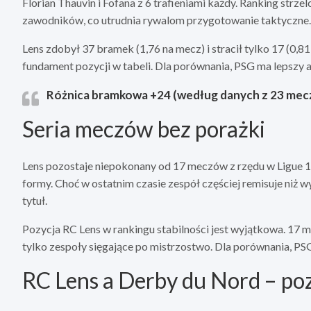
Florian Thauvin i Fofana z 6 trafieniami każdy. Ranking strze
zawodników, co utrudnia rywalom przygotowanie taktyczne.
Lens zdobył 37 bramek (1,76 na mecz) i stracił tylko 17 (0,8
fundament pozycji w tabeli. Dla porównania, PSG ma lepszy a
Różnica bramkowa +24 (według danych z 23 meczó
Seria meczów bez porażki
Lens pozostaje niepokonany od 17 meczów z rzędu w Ligue 1. 
formy. Choć w ostatnim czasie zespół częściej remisuje niż w
tytuł.
Pozycja RC Lens w rankingu stabilności jest wyjątkowa. 17 m
tylko zespoły sięgające po mistrzostwo. Dla porównania, PSG
RC Lens a Derby du Nord – poz