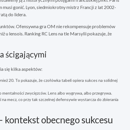
musi gonić. Lyon, siedmiokrotny mistrz Francji z lat 2002-
atą do lidera.
2 punktów. Ofensywna gra OM nie rekompensuje problemów
ż u lensois. Ranking RC Lens na tle Marsylii pokazuje, że
a ścigającymi
a się kilka aspektów:
nież 20. To pokazuje, że czołówka tabeli opiera sukces na solidnej
o mentalności zwycięzców. Lens albo wygrywa, albo przegrywa.
i na mecz, co przy tak szczelnej defensywie wystarcza do zbierania
 – kontekst obecnego sukcesu