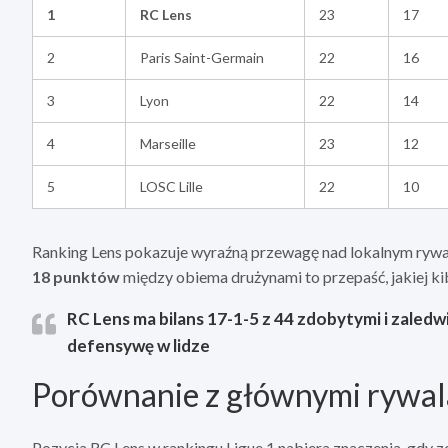
1
RC Lens
23
17
2
Paris Saint-Germain
22
16
3
Lyon
22
14
4
Marseille
23
12
5
LOSC Lille
22
10
Ranking Lens pokazuje wyraźną przewagę nad lokalnym rywal
18 punktów
między obiema drużynami to przepaść, jakiej kib
RC Lens ma bilans 17-1-5 z 44 zdobytymi i zaledw
defensywę w lidze
Porównanie z głównymi rywala
Pozycja RC Lens w rankingu Ligue 1 nabiera znaczenia, gdy ze