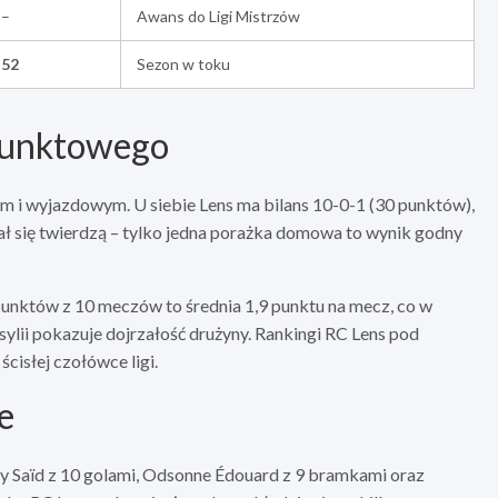
–
Awans do Ligi Mistrzów
52
Sezon w toku
 punktowego
m i wyjazdowym. U siebie Lens ma bilans 10-0-1 (30 punktów),
tał się twierdzą – tylko jedna porażka domowa to wynik godny
punktów z 10 meczów to średnia 1,9 punktu na mecz, co w
ylii pokazuje dojrzałość drużyny. Rankingi RC Lens pod
cisłej czołówce ligi.
e
ey Saïd z 10 golami, Odsonne Édouard z 9 bramkami oraz