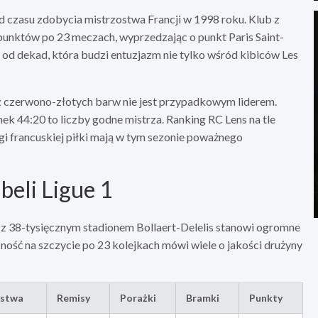
czasu zdobycia mistrzostwa Francji w 1998 roku. Klub z
 punktów po 23 meczach, wyprzedzając o punkt Paris Saint-
od dekad, która budzi entuzjazm nie tylko wśród kibiców Les
 z czerwono-złotych barw nie jest przypadkowym liderem.
ek 44:20 to liczby godne mistrza. Ranking RC Lens na tle
ęgi francuskiej piłki mają w tym sezonie poważnego
beli Ligue 1
ubu z 38-tysięcznym stadionem Bollaert-Delelis stanowi ogromne
ność na szczycie po 23 kolejkach mówi wiele o jakości drużyny
ęstwa
Remisy
Porażki
Bramki
Punkty