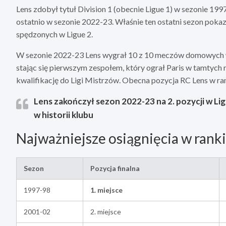
Lens zdobył tytuł Division 1 (obecnie Ligue 1) w sezonie 199
ostatnio w sezonie 2022-23. Właśnie ten ostatni sezon pokazał
spędzonych w Ligue 2.
W sezonie 2022-23 Lens wygrał 10 z 10 meczów domowych w p
stając się pierwszym zespołem, który ograł Paris w tamtych 
kwalifikację do Ligi Mistrzów. Obecna pozycja RC Lens w ran
Lens zakończył sezon 2022-23 na 2. pozycji w Ligu
w historii klubu
Najważniejsze osiągnięcia w rank
Sezon
Pozycja finalna
1997-98
1. miejsce
2001-02
2. miejsce