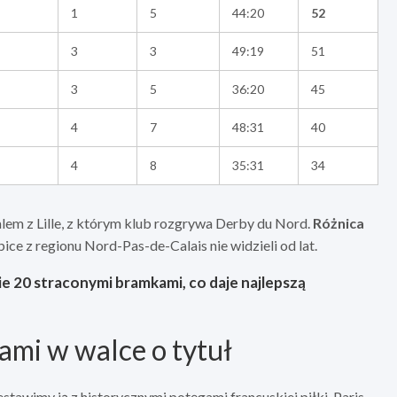
1
5
44:20
52
3
3
49:19
51
3
5
36:20
45
4
7
48:31
40
4
8
35:31
34
em z Lille, z którym klub rozgrywa Derby du Nord.
Różnica
ice z regionu Nord-Pas-de-Calais nie widzieli od lat.
ie 20 straconymi bramkami, co daje najlepszą
mi w walce o tytuł
stawimy ją z historycznymi potęgami francuskiej piłki. Paris