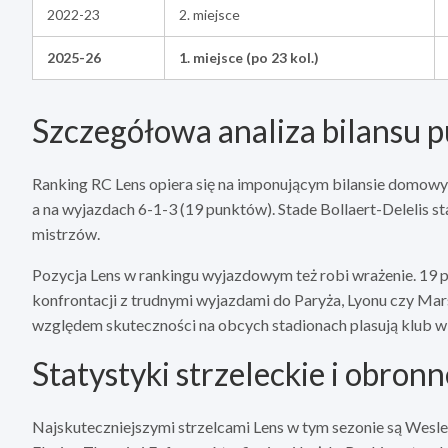
2022-23
2. miejsce
2025-26
1. miejsce (po 23 kol.)
Szczegółowa analiza bilansu
Ranking RC Lens opiera się na imponującym bilansie domowy
a na wyjazdach 6-1-3 (19 punktów). Stade Bollaert-Delelis s
mistrzów.
Pozycja Lens w rankingu wyjazdowym też robi wrażenie. 19 
konfrontacji z trudnymi wyjazdami do Paryża, Lyonu czy Mars
względem skuteczności na obcych stadionach plasują klub w ś
Statystyki strzeleckie i obronn
Najskuteczniejszymi strzelcami Lens w tym sezonie są Wesl