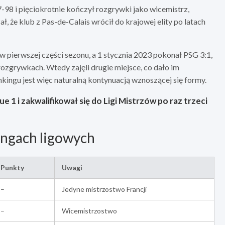
7-98 i pięciokrotnie kończył rozgrywki jako wicemistrz,
, że klub z Pas-de-Calais wrócił do krajowej elity po latach
ierwszej części sezonu, a 1 stycznia 2023 pokonał PSG 3:1,
rozgrywkach. Wtedy zajęli drugie miejsce, co dało im
kingu jest więc naturalną kontynuacją wznoszącej się formy.
e 1 i zakwalifikował się do Ligi Mistrzów po raz trzeci
ingach ligowych
Punkty
Uwagi
–
Jedyne mistrzostwo Francji
–
Wicemistrzostwo