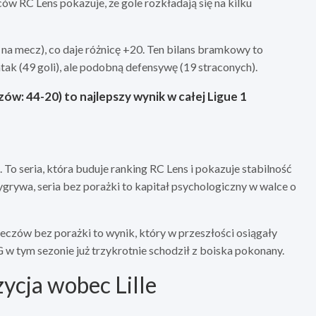
lców RC Lens pokazuje, że gole rozkładają się na kilku
1 na mecz), co daje różnicę +20. Ten bilans bramkowy to
tak (49 goli), ale podobną defensywę (19 straconych).
w: 44-20) to najlepszy wynik w całej Ligue 1
To seria, która buduje ranking RC Lens i pokazuje stabilność
ygrywa, seria bez porażki to kapitał psychologiczny w walce o
eczów bez porażki to wynik, który w przeszłości osiągały
 w tym sezonie już trzykrotnie schodził z boiska pokonany.
ycja wobec Lille