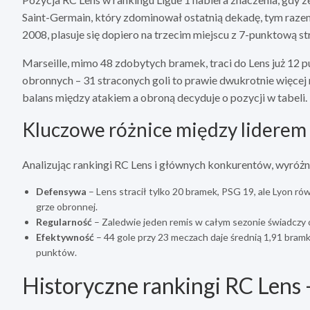
Saint-Germain, który zdominował ostatnią dekadę, tym razem 
2008, plasuje się dopiero na trzecim miejscu z 7-punktową str
Marseille, mimo 48 zdobytych bramek, traci do Lens już 1
obronnych – 31 straconych goli to prawie dwukrotnie więcej ni
balans między atakiem a obroną decyduje o pozycji w tabeli.
Kluczowe różnice między liderem 
Analizując rankingi RC Lens i głównych konkurentów, wyróżni
Defensywa
– Lens stracił tylko 20 bramek, PSG 19, ale Lyon rów
grze obronnej.
Regularność
– Zaledwie jeden remis w całym sezonie świadczy 
Efektywność
– 44 gole przy 23 meczach daje średnią 1,91 bramk
punktów.
Historyczne rankingi RC Lens