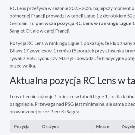
RC Lens przeżywa w sezonie 2025-2026 najlepszy moment od 
północnej Francji prowadzi w tabeli Ligue 1 z dorobkiem 52
Germain. To
pierwsza pozycja RC Lens w rankingu Ligue 1
Sang et Or, ale w całej Francji.
Pozycja RC Lens w rankingu Ligue 1 pokazuje, że klub znany
Bilans 17 zwycięstw, 1 remisu i 5 porażek przy stosunku bram
rywali z PSG, Lyonu czy Marsylii dowodzi, że tradycyjne pot
przeciwnika.
Aktualna pozycja RC Lens w ta
Lens obecnie zajmuje 1. miejsce w tabeli Ligue 1, co dla kl
osiągnięcie. Przewaga nad PSG jest minimalna, ale sama obec
prowadzonej przez Pierre’a Sage’a.
Pozycja
Drużyna
Mecze
Zwyci