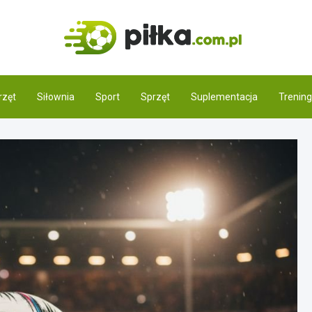
Pilka.
Świat piłki noż
rzęt
Siłownia
Sport
Sprzęt
Suplementacja
Trening