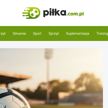
Pilka.
Świat piłki noż
rzęt
Siłownia
Sport
Sprzęt
Suplementacja
Trening