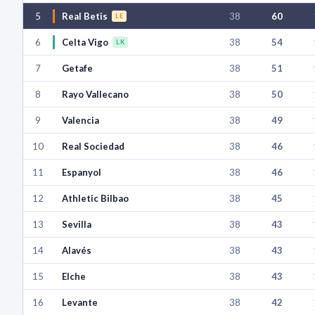
5
Real Betis
38
60
LE
6
Celta Vigo
38
54
LK
7
Getafe
38
51
8
Rayo Vallecano
38
50
9
Valencia
38
49
10
Real Sociedad
38
46
11
Espanyol
38
46
12
Athletic Bilbao
38
45
13
Sevilla
38
43
14
Alavés
38
43
15
Elche
38
43
16
Levante
38
42