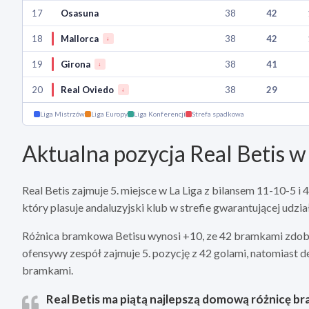
17
Osasuna
38
42
18
Mallorca
38
42
↓
19
Girona
38
41
↓
20
Real Oviedo
38
29
↓
Liga Mistrzów
Liga Europy
Liga Konferencji
Strefa spadkowa
Aktualna pozycja Real Betis w 
Real Betis zajmuje 5. miejsce w La Liga z bilansem 11-10-5 i 
który plasuje andaluzyjski klub w strefie gwarantującej udzi
Różnica bramkowa Betisu wynosi +10, ze 42 bramkami zdoby
ofensywy zespół zajmuje 5. pozycję z 42 golami, natomiast d
bramkami.
Real Betis ma piątą najlepszą domową różnicę br