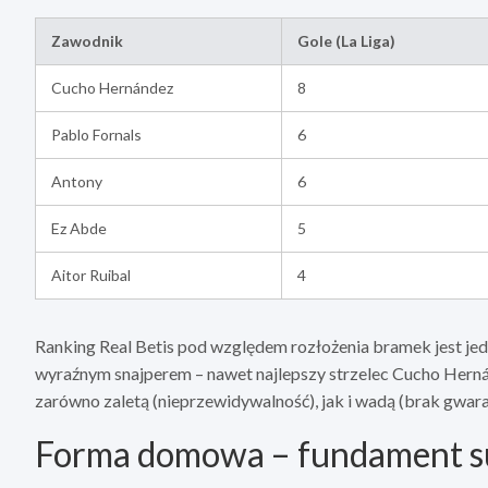
Zawodnik
Gole (La Liga)
Cucho Hernández
8
Pablo Fornals
6
Antony
6
Ez Abde
5
Aitor Ruibal
4
Ranking Real Betis pod względem rozłożenia bramek jest jed
wyraźnym snajperem – nawet najlepszy strzelec Cucho Hernán
zarówno zaletą (nieprzewidywalność), jak i wadą (brak gwar
Forma domowa – fundament s