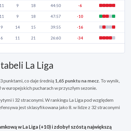
11
9
18
44:50
-6
11
9
18
47:57
-10
9
14
15
39:55
-16
6
11
21
26:60
-34
tabeli La Liga
43 punktami, co daje średnią
1,65 punktu na mecz
. To wynik,
ał w europejskich pucharach w przyszłym sezonie.
tymi i 32 straconymi. W rankingu La Liga pod względem
efensywa jest sklasyfikowana jako 8. w lidze z 32 straconymi
amkową w La Liga (+10) i zdobył szóstą największą