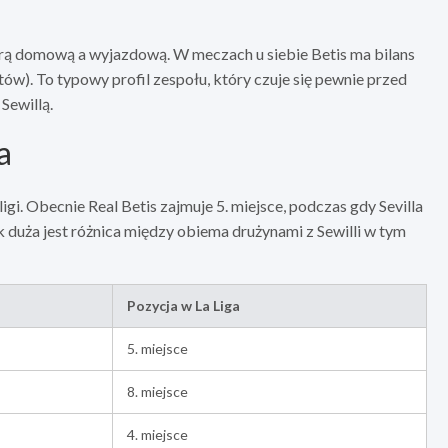
rą domową a wyjazdową. W meczach u siebie Betis ma bilans
ów). To typowy profil zespołu, który czuje się pewnie przed
Sewillą.
a
ligi. Obecnie Real Betis zajmuje 5. miejsce, podczas gdy Sevilla
 jak duża jest różnica między obiema drużynami z Sewilli w tym
Pozycja w La Liga
5. miejsce
8. miejsce
4. miejsce