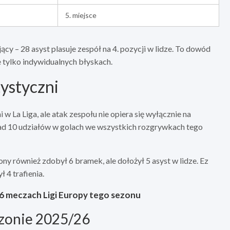
5. miejsce
ący – 28 asyst plasuje zespół na 4. pozycji w lidze. To dowód
ie tylko indywidualnych błyskach.
tystyczni
w La Liga, ale atak zespołu nie opiera się wyłącznie na
ad 10 udziałów w golach we wszystkich rozgrywkach tego
ony również zdobył 6 bramek, ale dołożył 5 asyst w lidze. Ez
ł 4 trafienia.
e 6 meczach Ligi Europy tego sezonu
ezonie 2025/26