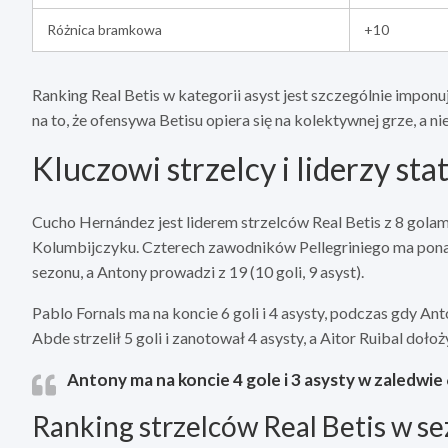
Różnica bramkowa
+10
Ranking Real Betis w kategorii asyst jest szczególnie imponuj
na to, że ofensywa Betisu opiera się na kolektywnej grze, a n
Kluczowi strzelcy i liderzy sta
Cucho Hernández jest liderem strzelców Real Betis z 8 golami 
Kolumbijczyku. Czterech zawodników Pellegriniego ma pon
sezonu, a Antony prowadzi z 19 (10 goli, 9 asyst).
Pablo Fornals ma na koncie 6 goli i 4 asysty, podczas gdy Ant
Abde strzelił 5 goli i zanotował 4 asysty, a Aitor Ruibal dołoży
Antony ma na koncie 4 gole i 3 asysty w zaledwi
Ranking strzelców Real Betis w s