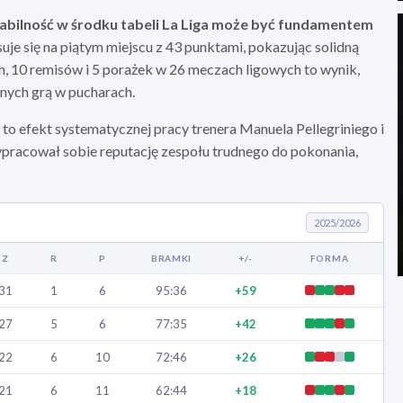
abilność w środku tabeli La Liga może być fundamentem
asuje się na piątym miejscu z 43 punktami, pokazując solidną
 10 remisów i 5 porażek w 26 meczach ligowych to wynik,
nych grą w pucharach.
 to efekt systematycznej pracy trenera Manuela Pellegriniego i
ypracował sobie reputację zespołu trudnego do pokonania,
2025/2026
Z
R
P
BRAMKI
+/-
FORMA
31
1
6
95:36
+59
27
5
6
77:35
+42
22
6
10
72:46
+26
21
6
11
62:44
+18