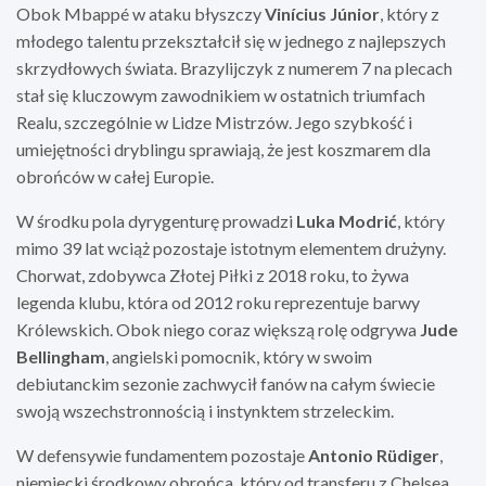
Obok Mbappé w ataku błyszczy
Vinícius Júnior
, który z
młodego talentu przekształcił się w jednego z najlepszych
skrzydłowych świata. Brazylijczyk z numerem 7 na plecach
stał się kluczowym zawodnikiem w ostatnich triumfach
Realu, szczególnie w Lidze Mistrzów. Jego szybkość i
umiejętności dryblingu sprawiają, że jest koszmarem dla
obrońców w całej Europie.
W środku pola dyrygenturę prowadzi
Luka Modrić
, który
mimo 39 lat wciąż pozostaje istotnym elementem drużyny.
Chorwat, zdobywca Złotej Piłki z 2018 roku, to żywa
legenda klubu, która od 2012 roku reprezentuje barwy
Królewskich. Obok niego coraz większą rolę odgrywa
Jude
Bellingham
, angielski pomocnik, który w swoim
debiutanckim sezonie zachwycił fanów na całym świecie
swoją wszechstronnością i instynktem strzeleckim.
W defensywie fundamentem pozostaje
Antonio Rüdiger
,
niemiecki środkowy obrońca, który od transferu z Chelsea