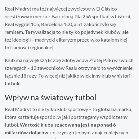
Real Madryt ma też najwięcej zwycięstw w El Clásico –
prestiżowym meczu z Barceloną. Na 256 spotkań w historii,
Real wygrał 105, Barcelona 100, a 51 zakończyło się
remisem. Ta rywalizacja to nie tylko pojedynek klubów, ale
też ideologii – madrycki elitaryzm przeciwko katalońskiej
tożsamości regionalnej.
Klub ma największą liczbę zdobywców Złotej Piłki w swoich
szeregach – 12 zawodników Realu otrzymało to wyróżnienie,
łącznie 18 razy. To więcej niż jakikolwiek inny klub w historii
futbolu.
Wpływ na światowy futbol
Real Madryt to nie tylko klub sportowy – to globalna marka,
która kształtuje sposób, w jaki postrzegamy współczesny
futbol.
Wartość klubu szacowana jest na ponad 6
miliardów dolarów
, co czyni go jednym z najcenniejszych