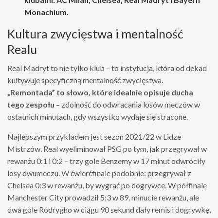
Monachium.
Kultura zwycięstwa i mentalność
Realu
Real Madryt to nie tylko klub – to instytucja, która od dekad
kultywuje specyficzną mentalność zwycięstwa.
„Remontada” to słowo, które idealnie opisuje ducha
tego zespołu
– zdolność do odwracania losów meczów w
ostatnich minutach, gdy wszystko wydaje się stracone.
Najlepszym przykładem jest sezon 2021/22 w Lidze
Mistrzów. Real wyeliminował PSG po tym, jak przegrywał w
rewanżu 0:1 i 0:2 – trzy gole Benzemy w 17 minut odwróciły
losy dwumeczu. W ćwierćfinale podobnie: przegrywał z
Chelsea 0:3 w rewanżu, by wygrać po dogrywce. W półfinale
Manchester City prowadził 5:3 w 89. minucie rewanżu, ale
dwa gole Rodrygho w ciągu 90 sekund dały remis i dogrywkę,