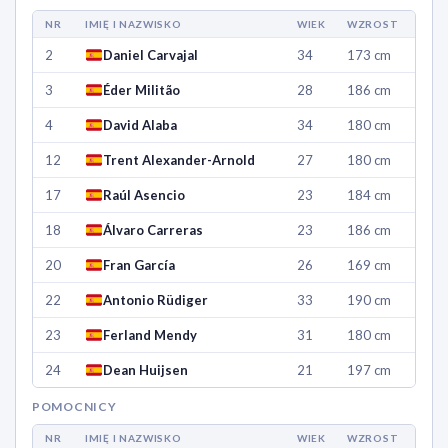
NR
IMIĘ I NAZWISKO
WIEK
WZROST
2
Daniel Carvajal
34
173 cm
3
Éder Militão
28
186 cm
4
David Alaba
34
180 cm
12
Trent Alexander-Arnold
27
180 cm
17
Raúl Asencio
23
184 cm
18
Álvaro Carreras
23
186 cm
20
Fran García
26
169 cm
22
Antonio Rüdiger
33
190 cm
23
Ferland Mendy
31
180 cm
24
Dean Huijsen
21
197 cm
POMOCNICY
NR
IMIĘ I NAZWISKO
WIEK
WZROST