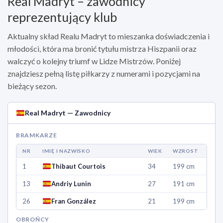
Real Madryt – zawodnicy
reprezentujący klub
Aktualny skład Realu Madryt to mieszanka doświadczenia i
młodości, która ma bronić tytułu mistrza Hiszpanii oraz
walczyć o kolejny triumf w Lidze Mistrzów. Poniżej
znajdziesz pełną listę piłkarzy z numerami i pozycjami na
bieżący sezon.
Real Madryt — Zawodnicy
BRAMKARZE
NR
IMIĘ I NAZWISKO
WIEK
WZROST
1
Thibaut Courtois
34
199 cm
13
Andriy Lunin
27
191 cm
26
Fran González
21
199 cm
OBROŃCY