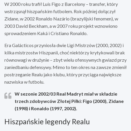
W 2000 roku trafił Luís Figo z Barcelony – transfer, który
wstrząsnął hiszpańskim futbolem. Rok później dołączył
Zidane, w 2002 Ronaldo Nazário (brazylijski fenomen), w
2003 David Beckham, a w 2007 roku projekt wznowiono
sprowadzeniem Kaká i Cristiano Ronaldo.
Era Galácticos przyniosła dwie Ligi Mistrzów (2000, 2002) i
kilka mistrzostw Hiszpanii, choć niektórzy krytykowali brak
równowagi w drużynie – zbyt wielu ofensywnych gwiazd przy
zaniedbaniu defensywy. Mimo to ten okres na zawsze zmienił
postrzeganie Realu jako klubu, który przyciąga największe
nazwiska w futbolu.
W sezonie 2002/03 Real Madryt miał w składzie
trzech zdobywców Złotej Piłki: Figo (2000), Zidane
(1998) i Ronaldo (1997, 2002).
Hiszpańskie legendy Realu