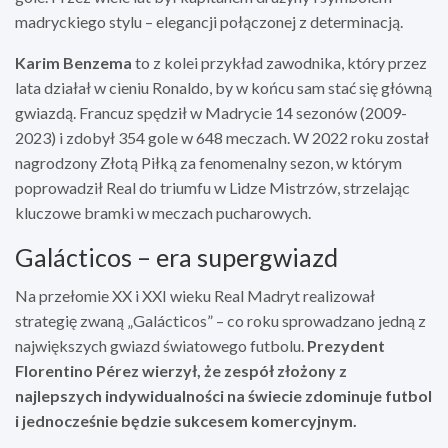
madryckiego stylu – elegancji połączonej z determinacją.
Karim Benzema
to z kolei przykład zawodnika, który przez
lata działał w cieniu Ronaldo, by w końcu sam stać się główną
gwiazdą. Francuz spędził w Madrycie 14 sezonów (2009-
2023) i zdobył 354 gole w 648 meczach. W 2022 roku został
nagrodzony Złotą Piłką za fenomenalny sezon, w którym
poprowadził Real do triumfu w Lidze Mistrzów, strzelając
kluczowe bramki w meczach pucharowych.
Galácticos – era supergwiazd
Na przełomie XX i XXI wieku Real Madryt realizował
strategię zwaną „Galácticos” – co roku sprowadzano jedną z
największych gwiazd światowego futbolu.
Prezydent
Florentino Pérez wierzył, że zespół złożony z
najlepszych indywidualności na świecie zdominuje futbol
i jednocześnie będzie sukcesem komercyjnym.