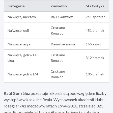
Kategoria
Zawodnik
Statystyka
Najwięcej meczów
Raúl González
741 spotkań
Cristiano
Najwięcej goli
451 bramek
Ronaldo
Najwięcej asyst
Karim Benzema
165 asyst
Najwięcej goli w La
Cristiano
312 bramek
Liga
Ronaldo
Cristiano
Najwięcej goli w LM
105 bramek
Ronaldo
Raúl González
pozostaje rekordzistą pod względem liczby
występów w koszulce Realu. Wychowanek akademii klubu
rozegrał 741 meczów w latach 1994-2010, strzelając 323
gole. Przez wiele lat był kapitanem drużyny i symbolem