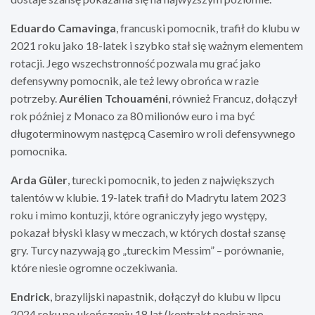
Eduardo Camavinga
, francuski pomocnik, trafił do klubu w
2021 roku jako 18-latek i szybko stał się ważnym elementem
rotacji. Jego wszechstronność pozwala mu grać jako
defensywny pomocnik, ale też lewy obrońca w razie
potrzeby.
Aurélien Tchouaméni
, również Francuz, dołączył
rok później z Monaco za 80 milionów euro i ma być
długoterminowym następcą Casemiro w roli defensywnego
pomocnika.
Arda Güler
, turecki pomocnik, to jeden z największych
talentów w klubie. 19-latek trafił do Madrytu latem 2023
roku i mimo kontuzji, które ograniczyły jego występy,
pokazał błyski klasy w meczach, w których dostał szansę
gry. Turcy nazywają go „tureckim Messim” – porównanie,
które niesie ogromne oczekiwania.
Endrick
, brazylijski napastnik, dołączył do klubu w lipcu
2024 roku po ukończeniu 18 lat (kontrakt podpisano