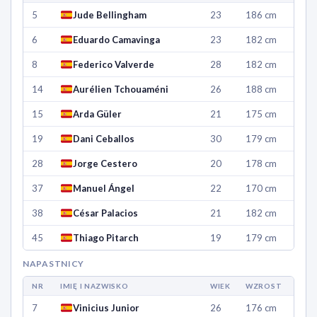
5
Jude Bellingham
23
186 cm
6
Eduardo Camavinga
23
182 cm
8
Federico Valverde
28
182 cm
14
Aurélien Tchouaméni
26
188 cm
15
Arda Güler
21
175 cm
19
Dani Ceballos
30
179 cm
28
Jorge Cestero
20
178 cm
37
Manuel Ángel
22
170 cm
38
César Palacios
21
182 cm
45
Thiago Pitarch
19
179 cm
NAPASTNICY
NR
IMIĘ I NAZWISKO
WIEK
WZROST
7
Vinicius Junior
26
176 cm