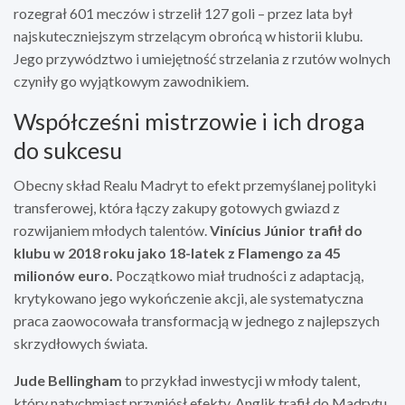
rozegrał 601 meczów i strzelił 127 goli – przez lata był
najskuteczniejszym strzelącym obrońcą w historii klubu.
Jego przywództwo i umiejętność strzelania z rzutów wolnych
czyniły go wyjątkowym zawodnikiem.
Współcześni mistrzowie i ich droga
do sukcesu
Obecny skład Realu Madryt to efekt przemyślanej polityki
transferowej, która łączy zakupy gotowych gwiazd z
rozwijaniem młodych talentów.
Vinícius Júnior trafił do
klubu w 2018 roku jako 18-latek z Flamengo za 45
milionów euro.
Początkowo miał trudności z adaptacją,
krytykowano jego wykończenie akcji, ale systematyczna
praca zaowocowała transformacją w jednego z najlepszych
skrzydłowych świata.
Jude Bellingham
to przykład inwestycji w młody talent,
który natychmiast przyniósł efekty. Anglik trafił do Madrytu