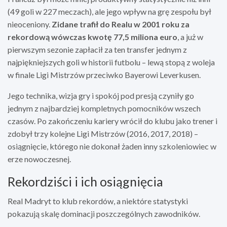
(49 goli w 227 meczach), ale jego wpływ na grę zespołu był
nieoceniony.
Zidane trafił do Realu w 2001 roku za
rekordową wówczas kwotę 77,5 miliona euro
, a już w
pierwszym sezonie zapłacił za ten transfer jednym z
najpiękniejszych goli w historii futbolu – lewą stopą z woleja
w finale Ligi Mistrzów przeciwko Bayerowi Leverkusen.
Jego technika, wizja gry i spokój pod presją czyniły go
jednym z najbardziej kompletnych pomocników wszech
czasów. Po zakończeniu kariery wrócił do klubu jako trener i
zdobył trzy kolejne Ligi Mistrzów (2016, 2017, 2018) –
osiągnięcie, którego nie dokonał żaden inny szkoleniowiec w
erze nowoczesnej.
Rekordziści i ich osiągnięcia
Real Madryt to klub rekordów, a niektóre statystyki
pokazują skalę dominacji poszczególnych zawodników.