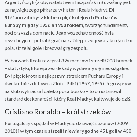
Argentyńczyk (z obywatelstwem hiszpańskim) uważany jest
za największego piłkarza w historii Realu Madryt.
Di
Stéfano zdobył z klubem pięć kolejnych Pucharów
Europy między 1956 a 1960 rokiem
, tworząc fundamenty
pod przyszłą dominację. Jego wszechstronność była
rewolucyjna – potrafił grać na każdej pozycji w ataku i środku
pola, strzelał gole i kreował grę zespołu.
W barwach Realu rozegrał 396 meczów i strzelił 308 bramek
– statystyki, które przez dekady wydawały się nieosiągalne.
Był pięciokrotnie najlepszym strzelcem Pucharu Europy i
dwukrotnie zdobywcą Złotej Piłki (1957, 1959). Jego wpływ
na klub wykraczał daleko poza boisko – to on ustanowił
standard doskonałości, który Real Madryt kultywuje do dziś.
Cristiano Ronaldo – król strzelców
Portugalczyk spędził w Madrycie dziewięć sezonów (2009-
2018) i w tym czasie
strzelił niewiarygodne 451 goli w 438