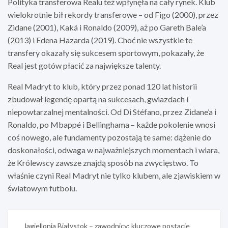
Polityka transferowa Realu też wpłynęła na cały rynek. Klub
wielokrotnie bił rekordy transferowe – od Figo (2000), przez
Zidane (2001), Kaká i Ronaldo (2009), aż po Gareth Bale’a
(2013) i Edena Hazarda (2019). Choć nie wszystkie te
transfery okazały się sukcesem sportowym, pokazały, że
Real jest gotów płacić za największe talenty.
Real Madryt to klub, który przez ponad 120 lat historii
zbudował legendę opartą na sukcesach, gwiazdach i
niepowtarzalnej mentalności. Od Di Stéfano, przez Zidane’a i
Ronaldo, po Mbappé i Bellinghama – każde pokolenie wnosi
coś nowego, ale fundamenty pozostają te same: dążenie do
doskonałości, odwaga w najważniejszych momentach i wiara,
że Królewscy zawsze znajdą sposób na zwycięstwo. To
właśnie czyni Real Madryt nie tylko klubem, ale zjawiskiem w
światowym futbolu.
Nawigacja
Jagiellonia Białystok – zawodnicy: kluczowe postacie