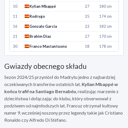
10
Kylian Mbappé
27
180 cm
11
Rodrygo
25
174 cm
16
Gonzalo García
22
182 cm
21
Brahim Díaz
27
170 cm
30
Franco Mastantuono
18
178 cm
Gwiazdy obecnego składu
Sezon 2024/25 przyniósł do Madrytu jedno z najbardziej
oczekiwanych transferów ostatnich lat.
Kylian Mbappé w
końcu trafił na Santiago Bernabéu
, realizując marzenie z
dzieciństwa i dołączając do klubu, który obserwował z
podziwem od najmłodszych lat. Francuz otrzymał kultowy
numer 9, wcześniej noszony przez legendy takie jak Cristiano
Ronaldo czy Alfredo Di Stéfano.