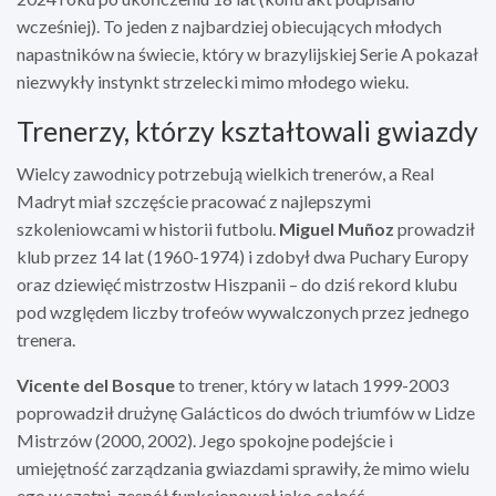
wcześniej). To jeden z najbardziej obiecujących młodych
napastników na świecie, który w brazylijskiej Serie A pokazał
niezwykły instynkt strzelecki mimo młodego wieku.
Trenerzy, którzy kształtowali gwiazdy
Wielcy zawodnicy potrzebują wielkich trenerów, a Real
Madryt miał szczęście pracować z najlepszymi
szkoleniowcami w historii futbolu.
Miguel Muñoz
prowadził
klub przez 14 lat (1960-1974) i zdobył dwa Puchary Europy
oraz dziewięć mistrzostw Hiszpanii – do dziś rekord klubu
pod względem liczby trofeów wywalczonych przez jednego
trenera.
Vicente del Bosque
to trener, który w latach 1999-2003
poprowadził drużynę Galácticos do dwóch triumfów w Lidze
Mistrzów (2000, 2002). Jego spokojne podejście i
umiejętność zarządzania gwiazdami sprawiły, że mimo wielu
ego w szatni, zespół funkcjonował jako całość.