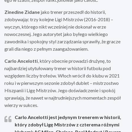
Zinedine Zidane
jako trener przeszedł do historii,
zdobywając trzy kolejne Ligi Mistrzów (2016-2018) –
wyczyn, którego nikt wcześniej nie dokonał w erze
nowoczesnej. Jego autorytet jako byłego wielkiego
zawodnika i spokojny styl zarządzania sprawiły, że gracze
grali dla niego z pełnym zaangażowaniem.
Carlo Ancelotti
, który obecnie prowadzi drużynę, to
najbardziej utytułowany trener w historii futbolu pod
względem liczby trofeów. Włoch wrócił do klubu w 2021
roku i w pierwszym sezonie zdobył dublet – mistrzostwo
Hiszpanii i Ligę Mistrzów. Jego doświadczenie i spokój
sprawiają, że nawet w najtrudniejszych momentach zespół
wierzy w sukces.
Carlo Ancelotti jest jedynym trenerem w historii,
który zdobył Ligę Mistrzów z czterema różnymi
klubami: AC Milan, Chelsea, Real Madryt i Bayern