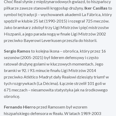
Choć Real słynie z międzynarodowych gwiazd, to hiszpańscy
piłkarze zawsze stanowili kręgosłup drużyny.
Iker Casillas
to
symbol tej tradycji – wychowanek akademii La Fábrica, który
spędził w klubie 25 lat (1990-2015) i rozegrał 725 meczów.
Jako bramkarz zdobył trzy Ligi Mistrzów i pięć mistrzostw
Hiszpanii, a jego parada nogą w finale Ligi Mistrzów 2002
przeciwko Bayerowi Leverkusen przeszła do historii.
Sergio Ramos
to kolejna ikona – obrońca, który przez 16
sezonów (2005-2021) był liderem defensywy i często
ratował drużynę golami w kluczowych momentach. Jego
bramki w 92. i 93. minucie finału Ligi Mistrzów 2014
przeciwko Atlético Madryt dały Realowi dziesiąty triumf w
tych rozgrywkach (La Décima). Łącznie strzelił 101 goli w
671 meczach – niesamowita statystyka jak na środkowego
obrońcę.
Fernando Hierro
przed Ramosem był wzorem
hiszpańskiego defensora w Realu. W latach 1989-2003