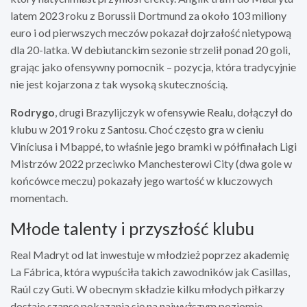
latem 2023 roku z Borussii Dortmund za około 103 miliony
euro i od pierwszych meczów pokazał dojrzałość nietypową
dla 20-latka. W debiutanckim sezonie strzelił ponad 20 goli,
grając jako ofensywny pomocnik – pozycja, która tradycyjnie
nie jest kojarzona z tak wysoką skutecznością.
Rodrygo
, drugi Brazylijczyk w ofensywie Realu, dołączył do
klubu w 2019 roku z Santosu. Choć często gra w cieniu
Viníciusa i Mbappé, to właśnie jego bramki w półfinałach Ligi
Mistrzów 2022 przeciwko Manchesterowi City (dwa gole w
końcówce meczu) pokazały jego wartość w kluczowych
momentach.
Młode talenty i przyszłość klubu
Real Madryt od lat inwestuje w młodzież poprzez akademię
La Fábrica, która wypuściła takich zawodników jak Casillas,
Raúl czy Guti. W obecnym składzie kilku młodych piłkarzy
dostaje szansę pokazania się na najwyższym poziomie.