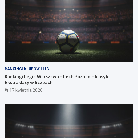
a
a
g
n
a
o
?
w
a
s
i
ł
a
RANKINGI KLUBÓW I LIG
Rankingi Legia Warszawa – Lech Poznań – klasyk
Ekstraklasy w liczbach
17 kwietnia 2026