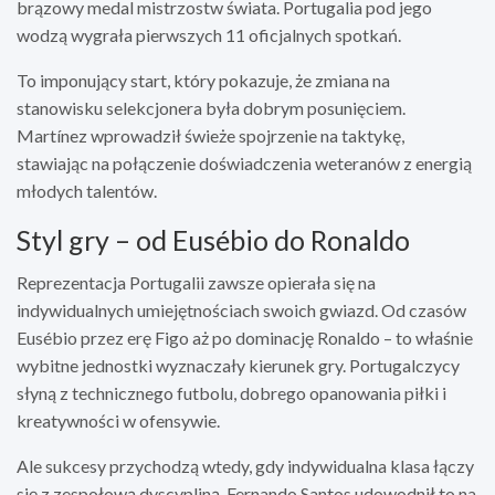
brązowy medal mistrzostw świata. Portugalia pod jego
wodzą wygrała pierwszych 11 oficjalnych spotkań.
To imponujący start, który pokazuje, że zmiana na
stanowisku selekcjonera była dobrym posunięciem.
Martínez wprowadził świeże spojrzenie na taktykę,
stawiając na połączenie doświadczenia weteranów z energią
młodych talentów.
Styl gry – od Eusébio do Ronaldo
Reprezentacja Portugalii zawsze opierała się na
indywidualnych umiejętnościach swoich gwiazd. Od czasów
Eusébio przez erę Figo aż po dominację Ronaldo – to właśnie
wybitne jednostki wyznaczały kierunek gry. Portugalczycy
słyną z technicznego futbolu, dobrego opanowania piłki i
kreatywności w ofensywie.
Ale sukcesy przychodzą wtedy, gdy indywidualna klasa łączy
się z zespołową dyscypliną. Fernando Santos udowodnił to na