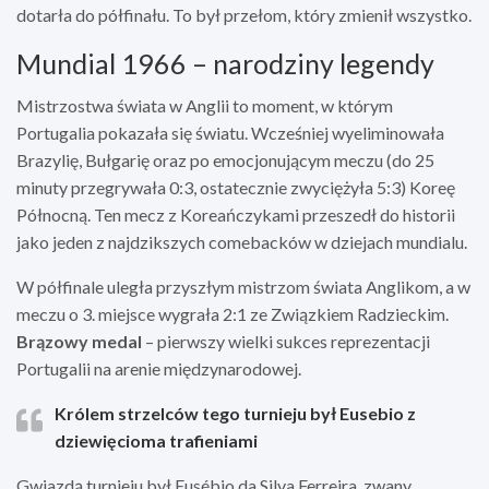
dotarła do półfinału. To był przełom, który zmienił wszystko.
Mundial 1966 – narodziny legendy
Mistrzostwa świata w Anglii to moment, w którym
Portugalia pokazała się światu. Wcześniej wyeliminowała
Brazylię, Bułgarię oraz po emocjonującym meczu (do 25
minuty przegrywała 0:3, ostatecznie zwyciężyła 5:3) Koreę
Północną. Ten mecz z Koreańczykami przeszedł do historii
jako jeden z najdzikszych comebacków w dziejach mundialu.
W półfinale uległa przyszłym mistrzom świata Anglikom, a w
meczu o 3. miejsce wygrała 2:1 ze Związkiem Radzieckim.
Brązowy medal
– pierwszy wielki sukces reprezentacji
Portugalii na arenie międzynarodowej.
Królem strzelców tego turnieju był Eusebio z
dziewięcioma trafieniami
Gwiazdą turnieju był Eusébio da Silva Ferreira, zwany