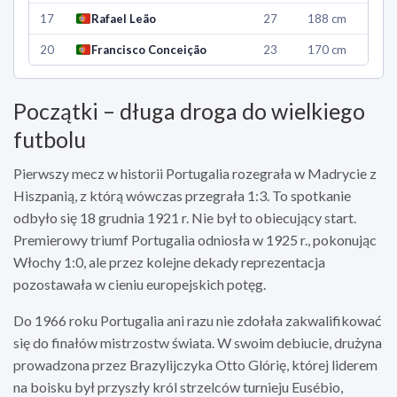
17
Rafael Leão
27
188 cm
20
Francisco Conceição
23
170 cm
Początki – długa droga do wielkiego
futbolu
Pierwszy mecz w historii Portugalia rozegrała w Madrycie z
Hiszpanią, z którą wówczas przegrała 1:3. To spotkanie
odbyło się 18 grudnia 1921 r. Nie był to obiecujący start.
Premierowy triumf Portugalia odniosła w 1925 r., pokonując
Włochy 1:0, ale przez kolejne dekady reprezentacja
pozostawała w cieniu europejskich potęg.
Do 1966 roku Portugalia ani razu nie zdołała zakwalifikować
się do finałów mistrzostw świata. W swoim debiucie, drużyna
prowadzona przez Brazylijczyka Otto Glórię, której liderem
na boisku był przyszły król strzelców turnieju Eusébio,