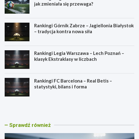
jak zmieniała się przewaga?
Rankingi Górnik Zabrze – Jagiellonia Białystok
– tradycja kontra nowa siła
Rankingi Legia Warszawa – Lech Poznań –
klasyk Ekstraklasy w liczbach
Rankingi FC Barcelona – Real Betis –
statystyki, bilans i forma
R
R
a
a
n
n
k
k
i
i
Sprawdź również
n
n
g
g
i
i