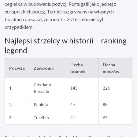
cegiełka w budowaniu pozycji Portugalii jako jednej z
europejskich potęg. Turniej rozgrywany na własnych
boiskach pokazał, że triumf z 2016 roku nie był
przypadkiem.
Najlepsi strzelcy w historii – ranking
legend
Liczba
Liczba
Pozycja
Zawodnik
bramek
meczów
Cristiano
1.
143
226
Ronaldo
2.
Pauleta
47
88
3.
Eusébio
41
64