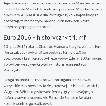
Jego kariera klubowa to pasmo sukcesów w Manchesterze
United, Realu Madryt, Juventusie i ponownie Manchesterze, a
obecnie w Al-Nassr. Ale dla Portugalczyków najważniejsze
pozostają te momenty w narodowych barwach, które
przyniosły upragnione trofea.
Euro 2016 – historyczny triumf
10 lipca 2016 roku na Stade de France w Paryżu, w finale Euro
Portugalczycy pokonali gospodarzy turnieju 1:0 po
dogrywce, a bramkę zdobył rezerwowy Éder w 109. minucie.
To był pierwszy wielki tytuł w historii reprezentacji
Portugalii.
Droga do finału nie była łatwa. Portugalia zremisowała
wszystkie trzy mecze w fazie grupowej – z Islandią, Austrią i
Węgrami. Wielu krytykowało ich styl gry, nazywając go
defensywnym i nudnym. Ale Fernando Santos miał plan i
konsekwentnie go realizował.