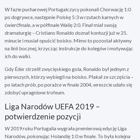
W fazie pucharowej Portugalczycy pokonali Chorwację 1:0
po dogrywce, następnie Polskę 5:3 w rzutach karnych w
ćwierćfinale, a w półfinale Walię 2:0. Finał miał swoją
dramaturgię – Cristiano Ronaldo doznał kontuzji już w 25.
minucie i musiał opuścić boisko. Mimo to pozostał aktywny
na linii bocznej, krzycząc instrukcje do kolegów i motywując
ich do walki.
Gdy Éder strzelił zwycięskiego gola, Ronaldo był jednym z
pierwszych, którzy wybiegli na boisko. Płakał ze szczęścia –
po latach prób, po porażce w finale 2004, wreszcie udało się
zdobyć upragnione trofeum.
Liga Narodów UEFA 2019 –
potwierdzenie pozycji
W 2019 roku Portugalia wygrała premierową edycję Liga
Narodów, pokonując Holandię 1:0 w finale. To była kolejna