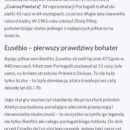
„Czarną Panterą”
. W reprezentacji Portugalii trafiał do
siatki 41 razy w 64 występach, co przez długie lata stanowiło
rekord kadry. W 1965 roku zdobył Złotą Piłkę,
potwierdzając status jednego z najlepszych piłkarzy na
świecie.
Eusébio – pierwszy prawdziwy bohater
Będąc piłkarzem Benfiki, Eusebio strzelił łącznie 473 gole w
440 meczach. Mistrzem Portugalii zostawał aż 11 razy, tyle
samo, co królem strzelców Primeira Divisao. To nie były
tylko liczby – to była dominacja, która trwała przez całą
dekadę lat 60. i 70.
Jego styl gry wyznaczył standardy dla przyszłych pokoleń.
Atletyczna budowa, porażające uderzenie prawą nogą i
niesamowita skuteczność – to wszystko uczyniło go legendą
nie tylko Benfiki, ale całego portugalskiego futbolu. Do dziś
przed Estadio da Luz stoi jego pomnik, jedyny taki zaszczyt