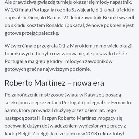
Ale prawdziwą gwiazdą turnieju okazał się młody napastnik.
W 1/8 finału Portugalia rozbiła Szwajcarię 6:1, a hat-trickiem
popisał się Gonçalo Ramos. 21-letni zawodnik Benfiki wszedł
do składu kosztem Ronaldo i pokazał, że nowe pokolenie jest
gotowe przejąć pałeczkę.
W ćwierćfinale przegrała 0:1 z Marokiem, mimo wielu okazji
bramkowych. To było rozczarowanie, ale pokazało też, że
Portugalia ma głębię kadry i młodych zawodników
gotowych grać na najwyższym poziomie.
Roberto Martínez – nowa era
Po zakończeniu mistrzostw świata w Katarze z posadą
selekcjonera reprezentacji Portugalii pożegnał się Fernando
Santo, który prowadził drużynę przez osiem lat. Jego
następcą został Hiszpan Roberto Martinez, mogący się
pochwalić dużym doświadczeniem wyniesionym z pracy z
kadrą Belgii. Z belgijskim zespołem w 2018 roku zdobył