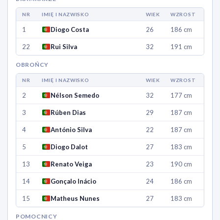
NR
IMIĘ I NAZWISKO
WIEK
WZROST
1
Diogo Costa
26
186 cm
22
Rui Silva
32
191 cm
OBROŃCY
NR
IMIĘ I NAZWISKO
WIEK
WZROST
2
Nélson Semedo
32
177 cm
3
Rúben Dias
29
187 cm
4
António Silva
22
187 cm
5
Diogo Dalot
27
183 cm
13
Renato Veiga
23
190 cm
14
Gonçalo Inácio
24
186 cm
15
Matheus Nunes
27
183 cm
POMOCNICY