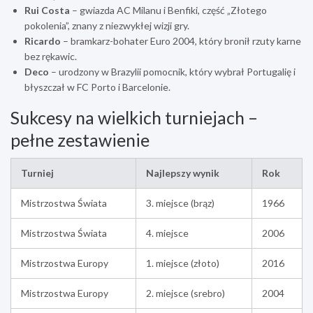
Rui Costa
– gwiazda AC Milanu i Benfiki, część „Złotego
pokolenia”, znany z niezwykłej wizji gry.
Ricardo
– bramkarz-bohater Euro 2004, który bronił rzuty karne
bez rękawic.
Deco
– urodzony w Brazylii pomocnik, który wybrał Portugalię i
błyszczał w FC Porto i Barcelonie.
Sukcesy na wielkich turniejach –
pełne zestawienie
Turniej
Najlepszy wynik
Rok
Mistrzostwa Świata
3. miejsce (brąz)
1966
Mistrzostwa Świata
4. miejsce
2006
Mistrzostwa Europy
1. miejsce (złoto)
2016
Mistrzostwa Europy
2. miejsce (srebro)
2004