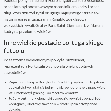
Pauleta, pełnym imieniem Pedro Miguel Carreiro Resendes,
przez lata był podstawowym napastnikiem kadry i przez
długi czas dzierżył tytuł drugiego najlepszego strzelca w
historii reprezentacji, zanim Ronaldo zdeklasował
wszystkich rywali. Grał w Paris Saint-Germain i był filarem
kadry na przełomie wieków.
Inne wielkie postacie portugalskiego
futbolu
Poza trzema wymienionymi powyżej strzelcami,
reprezentacja Portugalii wychowała wielu wybitnych
zawodników:
Pepe
– urodzony w Brazylii obrońca, który wybrał portugalskie
obywatelstwo i stał się jednym z filarów defensywy przez wiele
lat. Przekroczył granicę 100 meczów w kadrze.
João Moutinho
– elegancki pomocnik, również z ponad 100
występami, kluczowy zawodnik w środku pola przez ponad
dekadę.