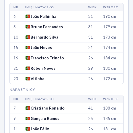
NR
IMIĘ I NAZWISKO
WIEK
WZROST
6
João Palhinha
31
190 cm
8
Bruno Fernandes
31
179 cm
10
Bernardo Silva
31
173 cm
15
João Neves
21
174 cm
16
Francisco Trincão
26
184 cm
21
Rúben Neves
29
180 cm
23
Vitinha
26
172 cm
NAPASTNICY
NR
IMIĘ I NAZWISKO
WIEK
WZROST
7
Cristiano Ronaldo
41
188 cm
9
Gonçalo Ramos
25
185 cm
11
João Félix
26
181 cm