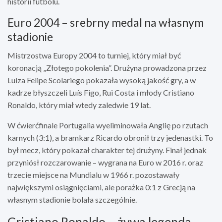
historii futbolu.
Euro 2004 – srebrny medal na własnym
stadionie
Mistrzostwa Europy 2004 to turniej, który miał być
koronacją „Złotego pokolenia”. Drużyna prowadzona przez
Luiza Felipe Scolariego pokazała wysoką jakość gry, a w
kadrze błyszczeli Luís Figo, Rui Costa i młody Cristiano
Ronaldo, który miał wtedy zaledwie 19 lat.
W ćwierćfinale Portugalia wyeliminowała Anglię po rzutach
karnych (3:1), a bramkarz Ricardo obronił trzy jedenastki. To
był mecz, który pokazał charakter tej drużyny. Finał jednak
przyniósł rozczarowanie – wygrana na Euro w 2016 r. oraz
trzecie miejsce na Mundialu w 1966 r. pozostawały
największymi osiągnięciami, ale porażka 0:1 z Grecją na
własnym stadionie bolała szczególnie.
Cristiano Ronaldo – żywa legenda