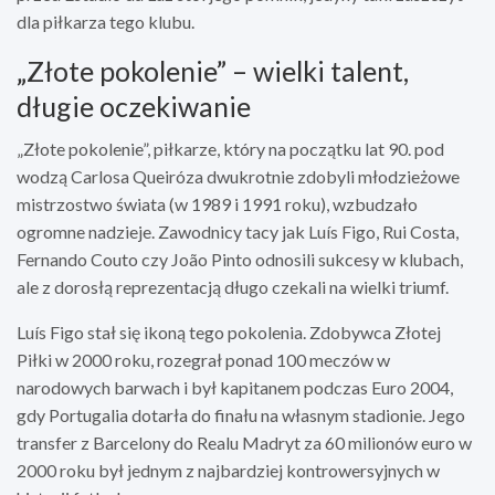
dla piłkarza tego klubu.
„Złote pokolenie” – wielki talent,
długie oczekiwanie
„Złote pokolenie”, piłkarze, który na początku lat 90. pod
wodzą Carlosa Queiróza dwukrotnie zdobyli młodzieżowe
mistrzostwo świata (w 1989 i 1991 roku), wzbudzało
ogromne nadzieje. Zawodnicy tacy jak Luís Figo, Rui Costa,
Fernando Couto czy João Pinto odnosili sukcesy w klubach,
ale z dorosłą reprezentacją długo czekali na wielki triumf.
Luís Figo stał się ikoną tego pokolenia. Zdobywca Złotej
Piłki w 2000 roku, rozegrał ponad 100 meczów w
narodowych barwach i był kapitanem podczas Euro 2004,
gdy Portugalia dotarła do finału na własnym stadionie. Jego
transfer z Barcelony do Realu Madryt za 60 milionów euro w
2000 roku był jednym z najbardziej kontrowersyjnych w