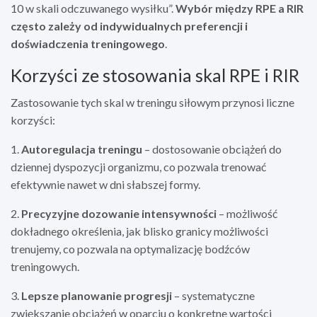
10 w skali odczuwanego wysiłku”.
Wybór między RPE a RIR
często zależy od indywidualnych preferencji i
doświadczenia treningowego
.
Korzyści ze stosowania skal RPE i RIR
Zastosowanie tych skal w treningu siłowym przynosi liczne
korzyści:
1.
Autoregulacja treningu
– dostosowanie obciążeń do
dziennej dyspozycji organizmu, co pozwala trenować
efektywnie nawet w dni słabszej formy.
2.
Precyzyjne dozowanie intensywności
– możliwość
dokładnego określenia, jak blisko granicy możliwości
trenujemy, co pozwala na optymalizację bodźców
treningowych.
3.
Lepsze planowanie progresji
– systematyczne
zwiększanie obciążeń w oparciu o konkretne wartości