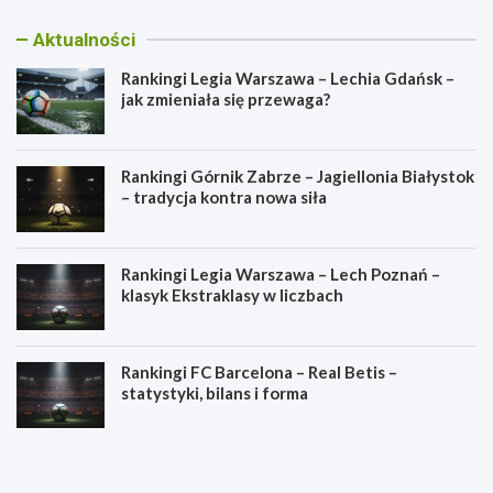
Aktualności
Rankingi Legia Warszawa – Lechia Gdańsk –
jak zmieniała się przewaga?
Rankingi Górnik Zabrze – Jagiellonia Białystok
– tradycja kontra nowa siła
Rankingi Legia Warszawa – Lech Poznań –
klasyk Ekstraklasy w liczbach
Rankingi FC Barcelona – Real Betis –
statystyki, bilans i forma
R
R
a
a
n
n
k
k