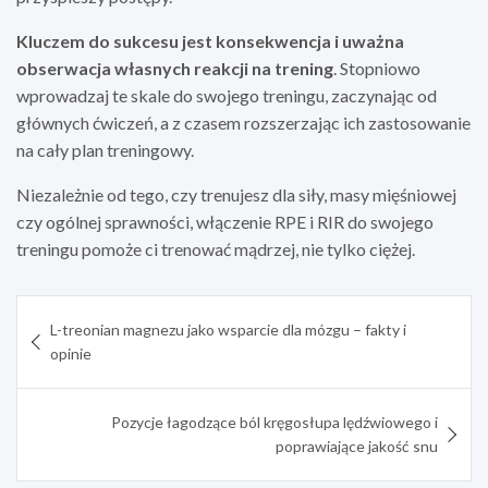
Kluczem do sukcesu jest konsekwencja i uważna
obserwacja własnych reakcji na trening
. Stopniowo
wprowadzaj te skale do swojego treningu, zaczynając od
głównych ćwiczeń, a z czasem rozszerzając ich zastosowanie
na cały plan treningowy.
Niezależnie od tego, czy trenujesz dla siły, masy mięśniowej
czy ogólnej sprawności, włączenie RPE i RIR do swojego
treningu pomoże ci trenować mądrzej, nie tylko ciężej.
Nawigacja
L-treonian magnezu jako wsparcie dla mózgu – fakty i
wpisu
opinie
Pozycje łagodzące ból kręgosłupa lędźwiowego i
poprawiające jakość snu