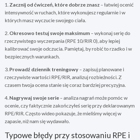
1.
Zacznij od ćwiczeń, które dobrze znasz
– łatwiej ocenić
intensywność w ruchach, które wykonujesz regularnie i w
których masz wyczucie swojego ciała.
2.
Okresowo testuj swoje maksimum
– wykonaj serię do
rzeczywistego wyczerpania (RPE 10/RIR 0), aby lepiej
kalibrować swoje odczucia. Pamiętaj, by robić to rzadko i w
bezpiecznych warunkach.
3.
Prowadź dziennik treningowy
– zapisuj planowane i
rzeczywiste wartości RPE/RIR, analizuj rozbieżności. Z
czasem twoja ocena stanie się coraz bardziej precyzyjna.
4.
Nagrywaj swoje serie
– analiza nagrań może pomóc w
ocenie, czy faktycznie zakończyłeś serię przy deklarowanym
RPE/RIR. Często wideo pokazuje, że mieliśmy więcej w
zapasie, niż nam się wydawało.
Typowe błędy przy stosowaniu RPE i