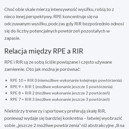
Choć obie skale mierzą intensywność wysiłku, robią to z
nieco innej perspektywy. RPE koncentruje się na
odczuwanym wysiłku, podczas gdy RIR bezpośrednio odnosi
się do liczby potencjalnych powtórzeń pozostałych w
zapasie.
Relacja między RPE a RIR
RPE i RIR są ze sobą ściśle powiązane i często używane
zamiennie. Oto jak można je porównać:
RPE 10 = RIR 0 (niemożliwe wykonanie kolejnego powtórzenia)
RPE 9 = RIR 1 (możliwe wykonanie jeszcze 1 powtórzenia)
RPE 8 = RIR 2 (możliwe wykonanie jeszcze 2 powtórzeń)
RPE 7 = RIR 3 (możliwe wykonanie jeszcze 3 powtórzeń)
Niektórzy trenerzy i sportowcy preferują skalę RIR,
ponieważ wydaje się bardziej konkretna – łatwiej wyobrazić
sobie „jeszcze 2 możliwe powtórzenia” niż abstrakcyjne „8 na