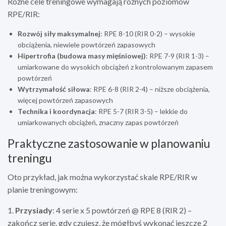
Różne cele treningowe wymagają różnych poziomów
RPE/RIR:
Rozwój siły maksymalnej
: RPE 8-10 (RIR 0-2) – wysokie
obciążenia, niewiele powtórzeń zapasowych
Hipertrofia (budowa masy mięśniowej)
: RPE 7-9 (RIR 1-3) –
umiarkowane do wysokich obciążeń z kontrolowanym zapasem
powtórzeń
Wytrzymałość siłowa
: RPE 6-8 (RIR 2-4) – niższe obciążenia,
więcej powtórzeń zapasowych
Technika i koordynacja
: RPE 5-7 (RIR 3-5) – lekkie do
umiarkowanych obciążeń, znaczny zapas powtórzeń
Praktyczne zastosowanie w planowaniu
treningu
Oto przykład, jak można wykorzystać skale RPE/RIR w
planie treningowym:
1.
Przysiady
: 4 serie x 5 powtórzeń @ RPE 8 (RIR 2) –
zakończ serię, gdy czujesz, że mógłbyś wykonać jeszcze 2