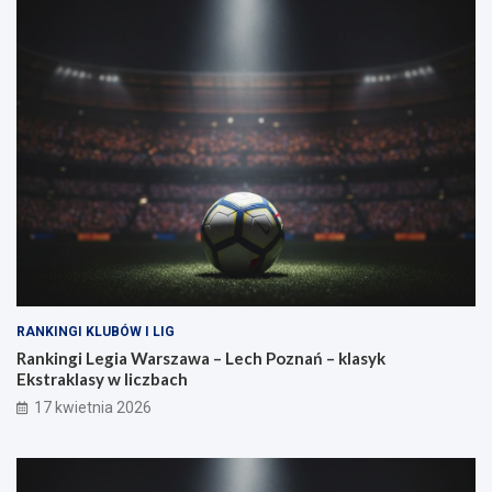
r
o
z
n
e
t
w
r
a
a
g
n
a
o
?
w
a
s
i
ł
a
RANKINGI KLUBÓW I LIG
Rankingi Legia Warszawa – Lech Poznań – klasyk
Ekstraklasy w liczbach
17 kwietnia 2026