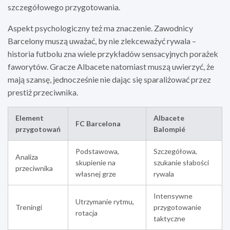
szczegółowego przygotowania.
Aspekt psychologiczny też ma znaczenie. Zawodnicy
Barcelony muszą uważać, by nie zlekceważyć rywala –
historia futbolu zna wiele przykładów sensacyjnych porażek
faworytów. Gracze Albacete natomiast muszą uwierzyć, że
mają szansę, jednocześnie nie dając się sparaliżować przez
prestiż przeciwnika.
Element
Albacete
FC Barcelona
przygotowań
Balompié
Podstawowa,
Szczegółowa,
Analiza
skupienie na
szukanie słabości
przeciwnika
własnej grze
rywala
Intensywne
Utrzymanie rytmu,
Treningi
przygotowanie
rotacja
taktyczne