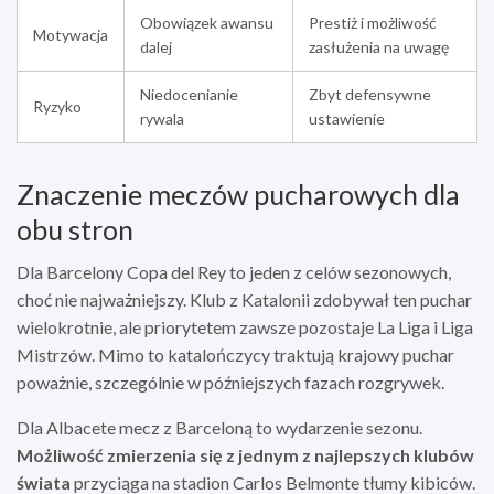
Obowiązek awansu
Prestiż i możliwość
Motywacja
dalej
zasłużenia na uwagę
Niedocenianie
Zbyt defensywne
Ryzyko
rywala
ustawienie
Znaczenie meczów pucharowych dla
obu stron
Dla Barcelony Copa del Rey to jeden z celów sezonowych,
choć nie najważniejszy. Klub z Katalonii zdobywał ten puchar
wielokrotnie, ale priorytetem zawsze pozostaje La Liga i Liga
Mistrzów. Mimo to katalończycy traktują krajowy puchar
poważnie, szczególnie w późniejszych fazach rozgrywek.
Dla Albacete mecz z Barceloną to wydarzenie sezonu.
Możliwość zmierzenia się z jednym z najlepszych klubów
świata
przyciąga na stadion Carlos Belmonte tłumy kibiców.