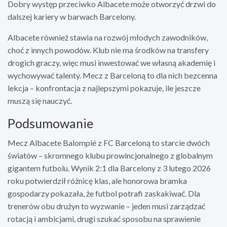
Dobry występ przeciwko Albacete może otworzyć drzwi do
dalszej kariery w barwach Barcelony.
Albacete również stawia na rozwój młodych zawodników,
choć z innych powodów. Klub nie ma środków na transfery
drogich graczy, więc musi inwestować we własną akademię i
wychowywać talenty. Mecz z Barceloną to dla nich bezcenna
lekcja – konfrontacja z najlepszymi pokazuje, ile jeszcze
muszą się nauczyć.
Podsumowanie
Mecz Albacete Balompié z FC Barceloną to starcie dwóch
światów – skromnego klubu prowincjonalnego z globalnym
gigantem futbolu. Wynik 2:1 dla Barcelony z 3 lutego 2026
roku potwierdził różnicę klas, ale honorowa bramka
gospodarzy pokazała, że futbol potrafi zaskakiwać. Dla
trenerów obu drużyn to wyzwanie – jeden musi zarządzać
rotacją i ambicjami, drugi szukać sposobu na sprawienie