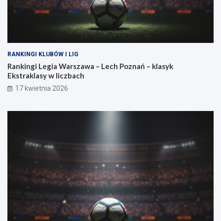
i
ł
a
RANKINGI KLUBÓW I LIG
Rankingi Legia Warszawa – Lech Poznań – klasyk
Ekstraklasy w liczbach
17 kwietnia 2026