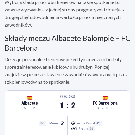
Wybór składu przez obu trenerów na takie spotkanie to
zawsze wyzwanie – z jednej strony pragmatyzm i rotacja, z
drugiej chęć udowodnienia wartości przez mniej znanych
zawodników.
Składy meczu Albacete Balompié – FC
Barcelona
Decyzje personalne trenerów przed tym meczem budziły
spore zainteresowanie kibiców obu drużyn. Poniżej
znajdziesz pełne zestawienie zawodników wybranych przez
szkoleniowców na to spotkanie.
03.02.2026
1 : 2
Albacete
FC Barcelona
5–3–2
4–2–3–1
J. Moreno
Lamine Yamal
87'
39'
R. Araujo
56'