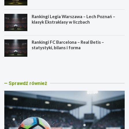
Rankingi Legia Warszawa – Lech Poznań –
klasyk Ekstraklasy w liczbach
Rankingi FC Barcelona – Real Betis –
statystyki, bilans i forma
R
R
a
a
n
n
k
k
i
i
Sprawdź również
n
n
g
g
i
i
L
G
e
ó
g
r
i
n
a
i
W
k