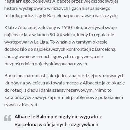
regularnego
, ponieważ Albacete przez większość swojej
18
24
4
2
historii występowało w niższych ligach hiszpańskiego
J. Garcia
13
futbolu, podczas gdy Barcelona pozostawała na szczycie.
Klub z Albacete, założony w 1940 roku, przeżywał swoje
najlepsze lata w latach 90. XX wieku, kiedy to regularnie
występował w La Liga. To właśnie w tamtym okresie
dochodziło do najciekawszych konfrontacji z Barceloną,
choć głównie w ramach ligowych rozgrywek, a nie
bezpośrednich pojedynków pucharowych.
Barcelona natomiast, jako jeden z najbardziej utytułowanych
klubów na świecie, traktowała mecze z Albacete jako okazję
do rotacji składu i dania szansy rezerwowym. Mimo to
katalończycy zazwyczaj nie mieli problemów z pokonaniem
rywala z Kastylii.
Albacete Balompié nigdy nie wygrało z
Barceloną w oficjalnych rozgrywkach