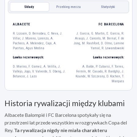
Składy
Przebieg meczu
Statystyki
FC BARCELONA
ALBACETE
ALBACETE
FC BARCELONA
R. Lizoain
R. Lizoain, D. Bernabeu, C. Neva, J.
J. Garcia, G. Martin, E. Garcia, R.
13
Villar, J. Moreno, Lorenzo, A.
Araujo, J. Cancelo, M. Bernal, F. de
D. Bernabeu
C. Neva
J. Villar
J. Moreno
Lorenzo
Pacheco, A. Melendez, Capi, A.
Jong, M. Rashford, D. Olmo, Lamine
27
21
18
5
2
Puertas, Agus Medina
Yamal, R. Lewandowski
A. Pacheco
A. Melendez
Capi
Ławka rezerwowych:
Ławka rezerwowych:
6
17
26
D. Marino, F. Gamez, A. Velilla, J.
A. Balde, P. Cubarsi, F. Torres,
A. Puertas
Agus Medina
Vallejo, Jogo, V. Valverde, S. Obeng, J.
Fermín, M. Casado, R. Bardghji, J.
7
4
Betancor, J. Lazo
Kounde, W. Szczesny, D. Kochen, T.
Marques
R. Lewandowski
9
Historia rywalizacji między klubami
M. Rashford
D. Olmo
Lamine Yamal
14
20
10
Albacete Balompié i FC Barcelona spotykały się na
M. Bernal
F. de Jong
przestrzeni lat przede wszystkim w rozgrywkach Copa del
22
21
Rey.
Ta rywalizacja nigdy nie miała charakteru
G. Martin
E. Garcia
R. Araujo
J. Cancelo