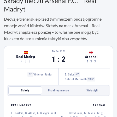
Składy meczu Arsenal F.C. – Real
Madryt
Decyzje trenerskie przed tym meczem budzą ogromne
emocje wśród kibiców. Składy na mecz Arsenal – Real
Madryt znajdziesz poniżej – to właśnie one mogą być
kluczem do zrozumienia taktyki obu zespołów.
16.04.2025
1 : 2
Real Madryt
Arsenal
4–3–3
4–3–3
Vinícius Júnior
B. Saka
67'
65'
Gabriel Martinelli
90+3'
Składy
Przebieg meczu
Statystyki
ARSENAL
REAL MADRYT
REAL MADRYT
ARSENAL
T. Courtois
T. Courtois, D. Alaba, A. Rüdiger, Raúl
David Raya, M. Lewis-Skelly, J.
1