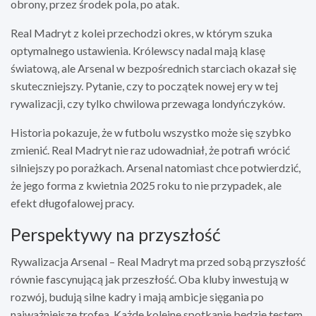
obrony, przez środek pola, po atak.
Real Madryt z kolei przechodzi okres, w którym szuka
optymalnego ustawienia. Królewscy nadal mają klasę
światową, ale Arsenal w bezpośrednich starciach okazał się
skuteczniejszy. Pytanie, czy to początek nowej ery w tej
rywalizacji, czy tylko chwilowa przewaga londyńczyków.
Historia pokazuje, że w futbolu wszystko może się szybko
zmienić. Real Madryt nie raz udowadniał, że potrafi wrócić
silniejszy po porażkach. Arsenal natomiast chce potwierdzić,
że jego forma z kwietnia 2025 roku to nie przypadek, ale
efekt długofalowej pracy.
Perspektywy na przyszłość
Rywalizacja Arsenal – Real Madryt ma przed sobą przyszłość
równie fascynującą jak przeszłość. Oba kluby inwestują w
rozwój, budują silne kadry i mają ambicje sięgania po
najważniejsze trofea. Każde kolejne spotkanie będzie testem