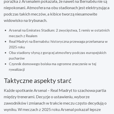
porażka z Arsenalem pokazała, że nawet na Bernabéu nie są
niepokonani. Atmosfera na obu stadionach jest elektryzująca
podczas takich meczów, a kibice tworzą niesamowite
widowisko na trybunach.
Arsenal na Emirates Stadium: 2 zwycięstwa, 1 remis w ostatnich
meczach z Realem
Real Madryt na Bernabéu: historyczna przewaga przełamana w
2025 roku
Oba stadiony słyną z gorącej atmosfery podczas europejskich
pucharów
Czynnik domowego boiska ma ogromne znaczenie w tej
rywalizacji
Taktyczne aspekty starć
Każde spotkanie Arsenal – Real Madryt to szachowa partia
między trenerami. Decyzje o ustawieniu, wyborze
zawodników i zmianach w trakcie meczu często decydują o
wyniku. W meczach z 2025 roku Arsenal pokazał lepsze