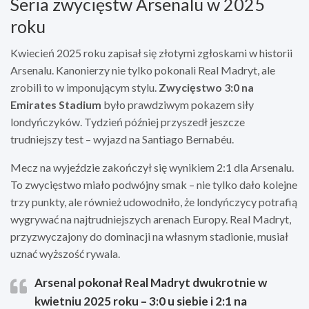
Seria zwycięstw Arsenalu w 2025
roku
Kwiecień 2025 roku zapisał się złotymi zgłoskami w historii
Arsenalu. Kanonierzy nie tylko pokonali Real Madryt, ale
zrobili to w imponującym stylu.
Zwycięstwo 3:0 na
Emirates Stadium
było prawdziwym pokazem siły
londyńczyków. Tydzień później przyszedł jeszcze
trudniejszy test – wyjazd na Santiago Bernabéu.
Mecz na wyjeździe zakończył się wynikiem 2:1 dla Arsenalu.
To zwycięstwo miało podwójny smak – nie tylko dało kolejne
trzy punkty, ale również udowodniło, że londyńczycy potrafią
wygrywać na najtrudniejszych arenach Europy. Real Madryt,
przyzwyczajony do dominacji na własnym stadionie, musiał
uznać wyższość rywala.
Arsenal pokonał Real Madryt dwukrotnie w
kwietniu 2025 roku – 3:0 u siebie i 2:1 na