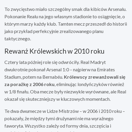
To zwycięstwo miało szczególny smak dla kibiców Arsenalu.
Pokonanie Realu na jego własnym stadionie to osiągnięcie, o
którym marzy każdy klub. Tamten mecz przeszedł do historii
jako przykład perfekcyjnie zrealizowanego planu
taktycznego.
Rewanż Królewskich w 2010 roku
Cztery lata później role się odwróciły. Real Madryt
dwukrotnie pokonał Arsenal 1:0 – najpierw na Emirates
Stadium, potem na Bernabéu.
Królewscy zrewanżowali się
za porażkę z 2006 roku
, eliminując londyńczyków również
w 1/8 finału. Oba mecze były niezwykle wyrównane, ale Real
okazał się skuteczniejszy w kluczowych momentach.
Te dwa dwumecze w Lidze Mistrzów – w 2006 i 2010 roku –
pokazały, że między tymi drużynami nie ma wyraźnego
faworyta. Wszystko zależy od formy dnia, szczęścia i