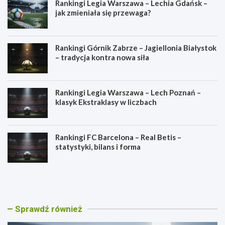
Rankingi Legia Warszawa – Lechia Gdańsk –
jak zmieniała się przewaga?
Rankingi Górnik Zabrze – Jagiellonia Białystok
– tradycja kontra nowa siła
Rankingi Legia Warszawa – Lech Poznań –
klasyk Ekstraklasy w liczbach
Rankingi FC Barcelona – Real Betis –
statystyki, bilans i forma
R
R
a
a
n
n
k
k
i
i
Sprawdź również
n
n
g
g