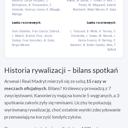
Asencio, Lucas Vázquez, J.
Kiwior, W. Saliba, J. Timber, D. Rice, T.
D. Alaba
A. Rüdiger
Raúl Asencio
Lucas Vázquez
Bellingham, A. Tchouaméni, F.
Partey, M. Ødegaard, Gabriel
4
22
35
17
Valverde, Vinícius Júnior, K. Mbappé,
Martinelli, Mikel Merino, B. Saka
Rodrygo
J. Bellingham
A. Tchouaméni
F. Valverde
5
14
8
Ławka rezerwowych:
Ławka rezerwowych:
Vinícius Júnior
K. Mbappé
Rodrygo
Dani Ceballos, Fran García, Endrick,
L. Trossard, B. White, K. Tierney, O.
7
9
11
L. Modrić, Brahim Díaz, Jesús
Zinchenko, J. Gower, M. Rosiak, J.
Vallejo, Fran González, A. Güler,
Henry-Francis, R. Sterling, E.
Sergio Mestre
Nwaneri, N. Butler-Oyedeji, Neto, T.
Setford
Gabriel Martinelli
Mikel Merino
B. Saka
11
23
7
D. Rice
T. Partey
M. Ødegaard
Historia rywalizacji – bilans spotkań
41
5
8
M. Lewis-Skelly
J. Kiwior
W. Saliba
J. Timber
Arsenal i Real Madryt mierzyli się ze sobą
15 razy w
49
15
2
12
meczach oficjalnych
. Bilans? Królewscy prowadzą z 7
David Raya
22
zwycięstwami, Kanonierzy mają na koncie 5 wygranych, a 3
spotkania zakończyły się remisami. Liczby te pokazują
wyrównaną rywalizację, choć ostatnie wyniki zdecydowanie
przemawiają na korzyść londyńczyków.