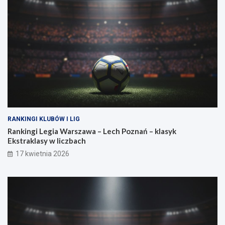
w
r
a
a
g
n
a
o
?
w
a
s
i
ł
a
RANKINGI KLUBÓW I LIG
Rankingi Legia Warszawa – Lech Poznań – klasyk
Ekstraklasy w liczbach
17 kwietnia 2026