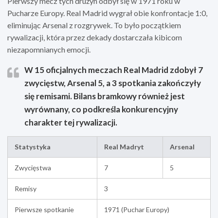
Pierwszy mecz tych drużyn odbył się w 1971 roku w
Pucharze Europy. Real Madrid wygrał obie konfrontacje 1:0,
eliminując Arsenal z rozgrywek. To było początkiem
rywalizacji, która przez dekady dostarczała kibicom
niezapomnianych emocji.
W 15 oficjalnych meczach Real Madrid zdobył 7
zwycięstw, Arsenal 5, a 3 spotkania zakończyły
się remisami. Bilans bramkowy również jest
wyrównany, co podkreśla konkurencyjny
charakter tej rywalizacji.
Statystyka
Real Madryt
Arsenal
Zwycięstwa
7
5
Remisy
3
Pierwsze spotkanie
1971 (Puchar Europy)