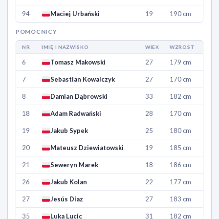
94
Maciej Urbański
19
190 cm
POMOCNICY
NR
IMIĘ I NAZWISKO
WIEK
WZROST
6
Tomasz Makowski
27
179 cm
7
Sebastian Kowalczyk
27
170 cm
8
Damian Dąbrowski
33
182 cm
18
Adam Radwański
28
170 cm
19
Jakub Sypek
25
180 cm
20
Mateusz Dziewiatowski
19
185 cm
21
Seweryn Marek
18
186 cm
26
Jakub Kolan
22
177 cm
27
Jesús Díaz
27
183 cm
35
Luka Lucic
31
182 cm