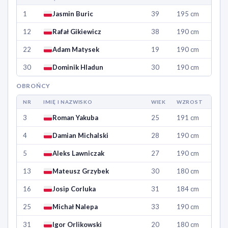
1
Jasmin Buric
39
195 cm
12
Rafał Gikiewicz
38
190 cm
22
Adam Matysek
19
190 cm
30
Dominik Hladun
30
190 cm
OBROŃCY
NR
IMIĘ I NAZWISKO
WIEK
WZROST
3
Roman Yakuba
25
191 cm
4
Damian Michalski
28
190 cm
5
Aleks Lawniczak
27
190 cm
13
Mateusz Grzybek
30
180 cm
16
Josip Corluka
31
184 cm
25
Michał Nalepa
33
190 cm
31
Igor Orlikowski
20
180 cm