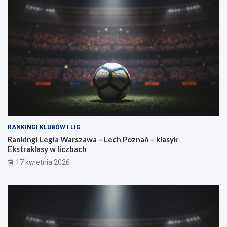
w
r
a
a
g
n
a
o
?
w
a
s
i
ł
a
RANKINGI KLUBÓW I LIG
Rankingi Legia Warszawa – Lech Poznań – klasyk
Ekstraklasy w liczbach
17 kwietnia 2026