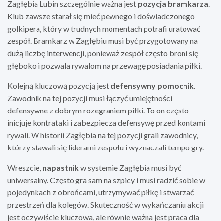
Zagłębia Lubin szczególnie ważna jest
pozycja bramkarza
.
Klub zawsze starał się mieć pewnego i doświadczonego
golkipera, który w trudnych momentach potrafi uratować
zespół. Bramkarz w Zagłębiu musi być przygotowany na
dużą liczbę interwencji, ponieważ zespół często broni się
głęboko i pozwala rywalom na przewagę posiadania piłki.
Kolejną kluczową pozycją jest
defensywny pomocnik
.
Zawodnik na tej pozycji musi łączyć umiejętności
defensywne z dobrym rozegraniem piłki. To on często
inicjuje kontrataki i zabezpiecza defensywę przed kontami
rywali. W historii Zagłębia na tej pozycji grali zawodnicy,
którzy stawali się liderami zespołu i wyznaczali tempo gry.
Wreszcie,
napastnik
w systemie Zagłębia musi być
uniwersalny. Często gra sam na szpicy i musi radzić sobie w
pojedynkach z obrońcami, utrzymywać piłkę i stwarzać
przestrzeń dla kolegów. Skuteczność w wykańczaniu akcji
jest oczywiście kluczowa, ale równie ważna jest praca dla