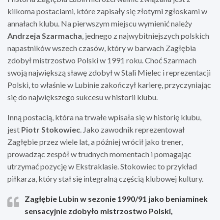
kilkoma postaciami, które zapisały się złotymi zgłoskami w
annałach klubu. Na pierwszym miejscu wymienić należy
Andrzeja Szarmacha
, jednego z najwybitniejszych polskich
napastników wszech czasów, który w barwach Zagłębia
zdobył mistrzostwo Polski w 1991 roku. Choć Szarmach
swoją największą sławę zdobył w Stali Mielec i reprezentacji
Polski, to właśnie w Lubinie zakończył karierę, przyczyniając
się do największego sukcesu w historii klubu.
Inną postacią, która na trwałe wpisała się w historię klubu,
jest
Piotr Stokowiec
. Jako zawodnik reprezentował
Zagłębie przez wiele lat, a później wrócił jako trener,
prowadząc zespół w trudnych momentach i pomagając
utrzymać pozycję w Ekstraklasie. Stokowiec to przykład
piłkarza, który stał się integralną częścią klubowej kultury.
Zagłębie Lubin w sezonie 1990/91 jako beniaminek
sensacyjnie zdobyło mistrzostwo Polski,