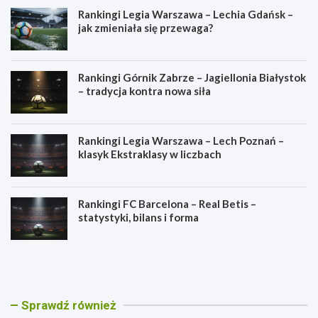
Rankingi Legia Warszawa – Lechia Gdańsk –
jak zmieniała się przewaga?
Rankingi Górnik Zabrze – Jagiellonia Białystok
– tradycja kontra nowa siła
Rankingi Legia Warszawa – Lech Poznań –
klasyk Ekstraklasy w liczbach
Rankingi FC Barcelona – Real Betis –
statystyki, bilans i forma
R
R
a
a
n
n
k
k
i
i
Sprawdź również
n
n