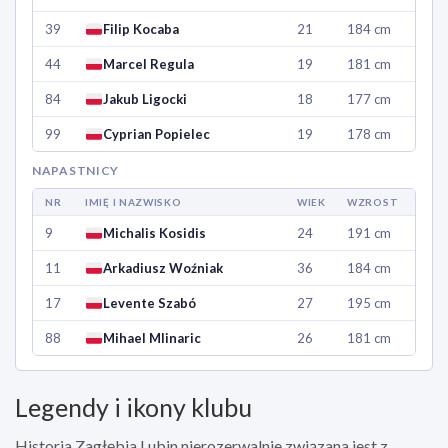
39
Filip Kocaba
21
184 cm
44
Marcel Regula
19
181 cm
84
Jakub Ligocki
18
177 cm
99
Cyprian Popielec
19
178 cm
NAPASTNICY
NR
IMIĘ I NAZWISKO
WIEK
WZROST
9
Michalis Kosidis
24
191 cm
11
Arkadiusz Woźniak
36
184 cm
17
Levente Szabó
27
195 cm
88
Mihael Mlinaric
26
181 cm
Legendy i ikony klubu
Historia Zagłębia Lubin nierozerwalnie związana jest z