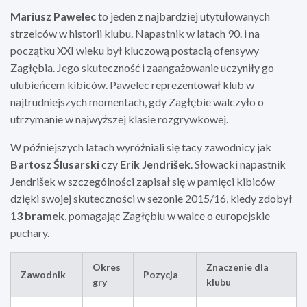
Mariusz Pawelec
to jeden z najbardziej utytułowanych
strzelców w historii klubu. Napastnik w latach 90. i na
początku XXI wieku był kluczową postacią ofensywy
Zagłębia. Jego skuteczność i zaangażowanie uczyniły go
ulubieńcem kibiców. Pawelec reprezentował klub w
najtrudniejszych momentach, gdy Zagłębie walczyło o
utrzymanie w najwyższej klasie rozgrywkowej.
W późniejszych latach wyróżniali się tacy zawodnicy jak
Bartosz Ślusarski
czy
Erik Jendrišek
. Słowacki napastnik
Jendrišek w szczególności zapisał się w pamięci kibiców
dzięki swojej skuteczności w sezonie 2015/16, kiedy zdobył
13 bramek
, pomagając Zagłębiu w walce o europejskie
puchary.
Okres
Znaczenie dla
Zawodnik
Pozycja
gry
klubu