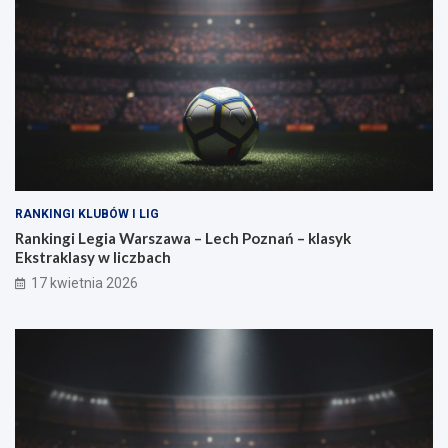
g
n
a
o
?
w
a
s
i
ł
a
RANKINGI KLUBÓW I LIG
Rankingi Legia Warszawa – Lech Poznań – klasyk
Ekstraklasy w liczbach
17 kwietnia 2026