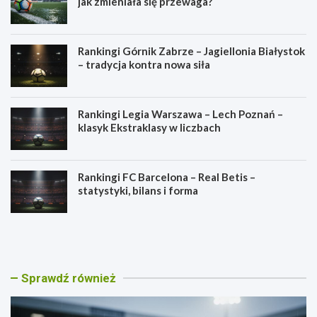
jak zmieniała się przewaga?
Rankingi Górnik Zabrze – Jagiellonia Białystok
– tradycja kontra nowa siła
Rankingi Legia Warszawa – Lech Poznań –
klasyk Ekstraklasy w liczbach
Rankingi FC Barcelona – Real Betis –
statystyki, bilans i forma
R
R
a
a
n
n
k
k
i
i
Sprawdź również
n
n
g
g
i
i