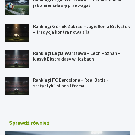
jak zmieniała się przewaga?
Rankingi Górnik Zabrze – Jagiellonia Białystok
– tradycja kontra nowa siła
Rankingi Legia Warszawa – Lech Poznań –
klasyk Ekstraklasy w liczbach
Rankingi FC Barcelona – Real Betis –
statystyki, bilans i forma
R
R
a
a
n
n
k
k
i
i
Sprawdź również
n
n
g
g
i
i