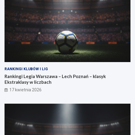
a
a
g
n
a
o
?
w
a
s
i
ł
a
RANKINGI KLUBÓW I LIG
Rankingi Legia Warszawa – Lech Poznań – klasyk
Ekstraklasy w liczbach
17 kwietnia 2026