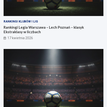
ł
a
RANKINGI KLUBÓW I LIG
Rankingi Legia Warszawa – Lech Poznań – klasyk
Ekstraklasy w liczbach
17 kwietnia 2026