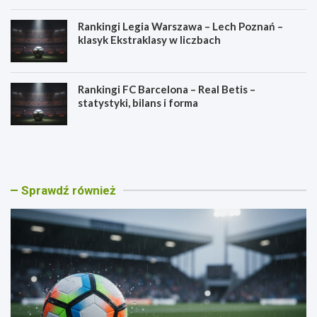
Rankingi Legia Warszawa – Lech Poznań –
klasyk Ekstraklasy w liczbach
Rankingi FC Barcelona – Real Betis –
statystyki, bilans i forma
R
R
a
a
n
n
k
k
i
i
Sprawdź również
n
n
g
g
i
i
L
G
e
ó
g
r
i
n
a
i
W
k
a
Z