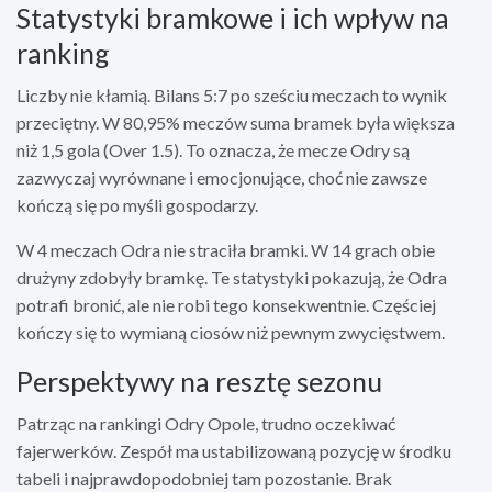
Statystyki bramkowe i ich wpływ na
ranking
Liczby nie kłamią. Bilans 5:7 po sześciu meczach to wynik
przeciętny. W 80,95% meczów suma bramek była większa
niż 1,5 gola (Over 1.5). To oznacza, że mecze Odry są
zazwyczaj wyrównane i emocjonujące, choć nie zawsze
kończą się po myśli gospodarzy.
W 4 meczach Odra nie straciła bramki. W 14 grach obie
drużyny zdobyły bramkę. Te statystyki pokazują, że Odra
potrafi bronić, ale nie robi tego konsekwentnie. Częściej
kończy się to wymianą ciosów niż pewnym zwycięstwem.
Perspektywy na resztę sezonu
Patrząc na rankingi Odry Opole, trudno oczekiwać
fajerwerków. Zespół ma ustabilizowaną pozycję w środku
tabeli i najprawdopodobniej tam pozostanie. Brak