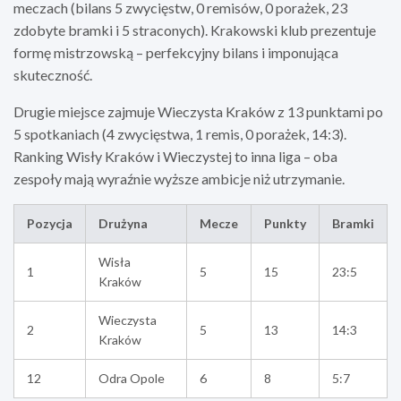
meczach (bilans 5 zwycięstw, 0 remisów, 0 porażek, 23
zdobyte bramki i 5 straconych). Krakowski klub prezentuje
formę mistrzowską – perfekcyjny bilans i imponująca
skuteczność.
Drugie miejsce zajmuje Wieczysta Kraków z 13 punktami po
5 spotkaniach (4 zwycięstwa, 1 remis, 0 porażek, 14:3).
Ranking Wisły Kraków i Wieczystej to inna liga – oba
zespoły mają wyraźnie wyższe ambicje niż utrzymanie.
Pozycja
Drużyna
Mecze
Punkty
Bramki
Wisła
1
5
15
23:5
Kraków
Wieczysta
2
5
13
14:3
Kraków
12
Odra Opole
6
8
5:7