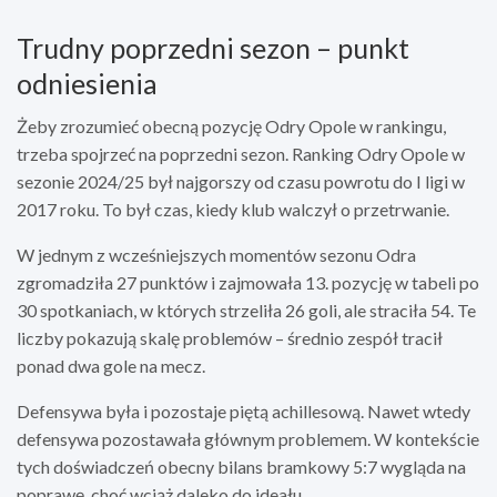
Trudny poprzedni sezon – punkt
odniesienia
Żeby zrozumieć obecną pozycję Odry Opole w rankingu,
trzeba spojrzeć na poprzedni sezon. Ranking Odry Opole w
sezonie 2024/25 był najgorszy od czasu powrotu do I ligi w
2017 roku. To był czas, kiedy klub walczył o przetrwanie.
W jednym z wcześniejszych momentów sezonu Odra
zgromadziła 27 punktów i zajmowała 13. pozycję w tabeli po
30 spotkaniach, w których strzeliła 26 goli, ale straciła 54. Te
liczby pokazują skalę problemów – średnio zespół tracił
ponad dwa gole na mecz.
Defensywa była i pozostaje piętą achillesową. Nawet wtedy
defensywa pozostawała głównym problemem. W kontekście
tych doświadczeń obecny bilans bramkowy 5:7 wygląda na
poprawę, choć wciąż daleko do ideału.