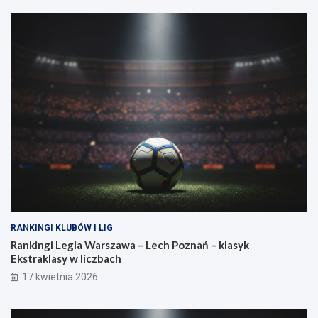
p
k
r
o
z
n
e
t
w
r
a
a
g
n
a
o
?
w
a
s
i
ł
a
RANKINGI KLUBÓW I LIG
Rankingi Legia Warszawa – Lech Poznań – klasyk
Ekstraklasy w liczbach
17 kwietnia 2026