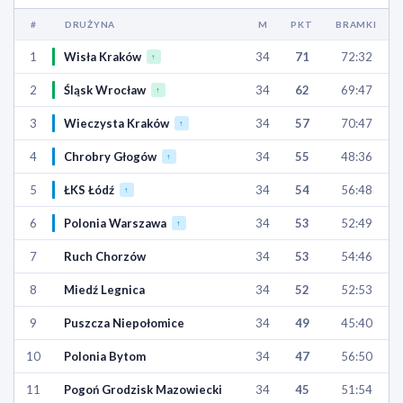
#
DRUŻYNA
M
PKT
BRAMKI
1
Wisła Kraków
34
71
72:32
↑
2
Śląsk Wrocław
34
62
69:47
↑
3
Wieczysta Kraków
34
57
70:47
↑
4
Chrobry Głogów
34
55
48:36
↑
5
ŁKS Łódź
34
54
56:48
↑
6
Polonia Warszawa
34
53
52:49
↑
7
Ruch Chorzów
34
53
54:46
8
Miedź Legnica
34
52
52:53
9
Puszcza Niepołomice
34
49
45:40
10
Polonia Bytom
34
47
56:50
11
Pogoń Grodzisk Mazowiecki
34
45
51:54