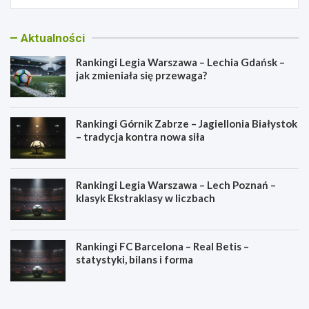
Aktualności
Rankingi Legia Warszawa – Lechia Gdańsk –
jak zmieniała się przewaga?
Rankingi Górnik Zabrze – Jagiellonia Białystok
– tradycja kontra nowa siła
Rankingi Legia Warszawa – Lech Poznań –
klasyk Ekstraklasy w liczbach
Rankingi FC Barcelona – Real Betis –
statystyki, bilans i forma
R
R
a
a
n
n