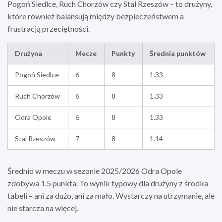
Pogoń Siedlce, Ruch Chorzów czy Stal Rzeszów – to drużyny,
które również balansują między bezpieczeństwem a
frustracją przeciętności.
Drużyna
Mecze
Punkty
Średnia punktów
Pogoń Siedlce
6
8
1.33
Ruch Chorzów
6
8
1.33
Odra Opole
6
8
1.33
Stal Rzeszów
7
8
1.14
Średnio w meczu w sezonie 2025/2026 Odra Opole
zdobywa 1.5 punkta. To wynik typowy dla drużyny z środka
tabeli – ani za dużo, ani za mało. Wystarczy na utrzymanie, ale
nie starcza na więcej.