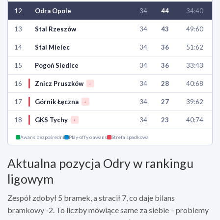
12
Odra Opole
34
44
34:40
13
Stal Rzeszów
34
43
49:60
14
Stal Mielec
34
36
51:62
15
Pogoń Siedlce
34
36
33:43
16
Znicz Pruszków
34
28
40:68
↓
17
Górnik Łęczna
34
27
39:62
↓
18
GKS Tychy
34
23
40:74
↓
Awans bezpośredni
Play-offy o awans
Strefa spadkowa
Aktualna pozycja Odry w rankingu
ligowym
Zespół zdobył 5 bramek, a stracił 7, co daje bilans
bramkowy -2. To liczby mówiące same za siebie – problemy