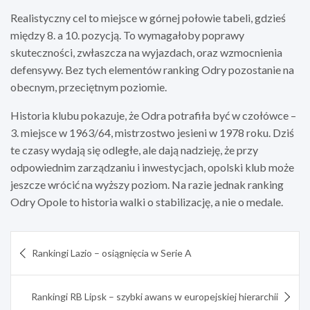
Realistyczny cel to miejsce w górnej połowie tabeli, gdzieś
między 8. a 10. pozycją. To wymagałoby poprawy
skuteczności, zwłaszcza na wyjazdach, oraz wzmocnienia
defensywy. Bez tych elementów ranking Odry pozostanie na
obecnym, przeciętnym poziomie.
Historia klubu pokazuje, że Odra potrafiła być w czołówce –
3. miejsce w 1963/64, mistrzostwo jesieni w 1978 roku. Dziś
te czasy wydają się odległe, ale dają nadzieję, że przy
odpowiednim zarządzaniu i inwestycjach, opolski klub może
jeszcze wrócić na wyższy poziom. Na razie jednak ranking
Odry Opole to historia walki o stabilizację, a nie o medale.
Nawigacja
Rankingi Lazio – osiągnięcia w Serie A
wpisu
Rankingi RB Lipsk – szybki awans w europejskiej hierarchii