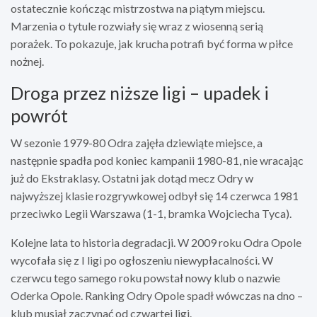
ostatecznie kończąc mistrzostwa na piątym miejscu.
Marzenia o tytule rozwiały się wraz z wiosenną serią
porażek. To pokazuje, jak krucha potrafi być forma w piłce
nożnej.
Droga przez niższe ligi – upadek i
powrót
W sezonie 1979-80 Odra zajęła dziewiąte miejsce, a
następnie spadła pod koniec kampanii 1980-81, nie wracając
już do Ekstraklasy. Ostatni jak dotąd mecz Odry w
najwyższej klasie rozgrywkowej odbył się 14 czerwca 1981
przeciwko Legii Warszawa (1-1, bramka Wojciecha Tyca).
Kolejne lata to historia degradacji. W 2009 roku Odra Opole
wycofała się z I ligi po ogłoszeniu niewypłacalności. W
czerwcu tego samego roku powstał nowy klub o nazwie
Oderka Opole. Ranking Odry Opole spadł wówczas na dno –
klub musiał zaczynać od czwartej ligi.