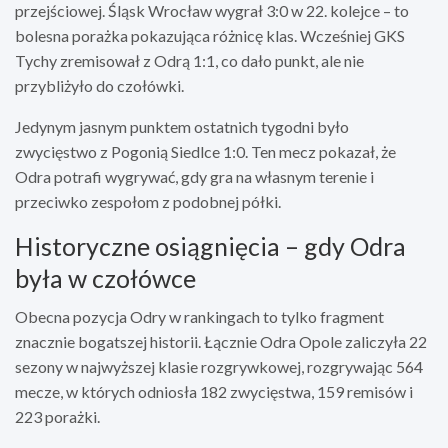
przejściowej. Śląsk Wrocław wygrał 3:0 w 22. kolejce – to
bolesna porażka pokazująca różnicę klas. Wcześniej GKS
Tychy zremisował z Odrą 1:1, co dało punkt, ale nie
przybliżyło do czołówki.
Jedynym jasnym punktem ostatnich tygodni było
zwycięstwo z Pogonią Siedlce 1:0. Ten mecz pokazał, że
Odra potrafi wygrywać, gdy gra na własnym terenie i
przeciwko zespołom z podobnej półki.
Historyczne osiągnięcia – gdy Odra
była w czołówce
Obecna pozycja Odry w rankingach to tylko fragment
znacznie bogatszej historii. Łącznie Odra Opole zaliczyła 22
sezony w najwyższej klasie rozgrywkowej, rozgrywając 564
mecze, w których odniosła 182 zwycięstwa, 159 remisów i
223 porażki.