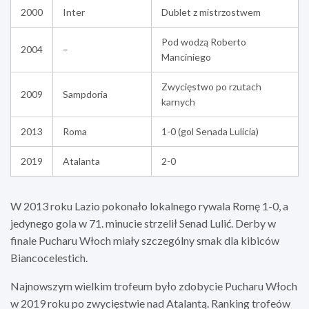
2000
Inter
Dublet z mistrzostwem
Pod wodzą Roberto
2004
–
Manciniego
Zwycięstwo po rzutach
2009
Sampdoria
karnych
2013
Roma
1-0 (gol Senada Lulicia)
2019
Atalanta
2-0
W 2013 roku Lazio pokonało lokalnego rywala Romę 1-0, a
jedynego gola w 71. minucie strzelił Senad Lulić. Derby w
finale Pucharu Włoch miały szczególny smak dla kibiców
Biancocelestich.
Najnowszym wielkim trofeum było zdobycie Pucharu Włoch
w 2019 roku po zwycięstwie nad Atalantą. Ranking trofeów