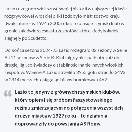
Lazio rozegrało większość swojej historii w najwyższej klasie
rozgrywkowej włoskiej piłki i zdobyło mistrzostwo kraju
dwukrotnie – w 1974 i 2000 roku. To plasuje rzymski klub w
gronie zaledwie szesnastu zespołów, które kiedykolwiek
sięgnęły po Scudetto.
Do końca sezonu 2024-25 Lazio rozegrało 82 sezony w Serie
A i 11 sezonów w Serie B. Klub nigdy nie spadł niżej niż do
drugiej ligi, co świadczy o stabilności na tle innych włoskich
zespołów. W Serie A Lazio strzeliło 3955 goli i straciło 3493
w 2814 meczach, osiągając bilans bramkowy +462.
Lazio to jedyny z głównych rzymskich klubów,
który opierał się próbom faszystowskiego
reżimu zmierzającym do połączenia wszystkich
drużyn miasta w 1927 roku – te działania
doprowadziły do powstania AS Romy.