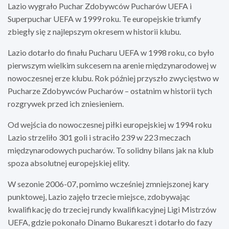
Lazio wygrało Puchar Zdobywców Pucharów UEFA i
Superpuchar UEFA w 1999 roku. Te europejskie triumfy
zbiegły się z najlepszym okresem w historii klubu.
Lazio dotarło do finału Pucharu UEFA w 1998 roku, co było
pierwszym wielkim sukcesem na arenie międzynarodowej w
nowoczesnej erze klubu. Rok później przyszło zwycięstwo w
Pucharze Zdobywców Pucharów – ostatnim w historii tych
rozgrywek przed ich zniesieniem.
Od wejścia do nowoczesnej piłki europejskiej w 1994 roku
Lazio strzeliło 301 goli i straciło 239 w 223 meczach
międzynarodowych pucharów. To solidny bilans jak na klub
spoza absolutnej europejskiej elity.
W sezonie 2006-07, pomimo wcześniej zmniejszonej kary
punktowej, Lazio zajęło trzecie miejsce, zdobywając
kwalifikację do trzeciej rundy kwalifikacyjnej Ligi Mistrzów
UEFA, gdzie pokonało Dinamo Bukareszt i dotarło do fazy