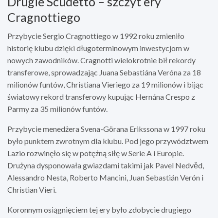
Drugie Scudetto – szczyt ery
Cragnottiego
Przybycie Sergio Cragnottiego w 1992 roku zmieniło
historię klubu dzięki długoterminowym inwestycjom w
nowych zawodników. Cragnotti wielokrotnie bił rekordy
transferowe, sprowadzając Juana Sebastiána Veróna za 18
milionów funtów, Christiana Vieriego za 19 milionów i bijąc
światowy rekord transferowy kupując Hernána Crespo z
Parmy za 35 milionów funtów.
Przybycie menedżera Svena-Görana Erikssona w 1997 roku
było punktem zwrotnym dla klubu. Pod jego przywództwem
Lazio rozwinęło się w potężną siłę w Serie A i Europie.
Drużyna dysponowała gwiazdami takimi jak Pavel Nedvěd,
Alessandro Nesta, Roberto Mancini, Juan Sebastián Verón i
Christian Vieri.
Koronnym osiągnięciem tej ery było zdobycie drugiego