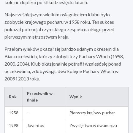
kolejne dopiero po kilkudziesięciu latach.
Najwcześniejszym wielkim osiągnięciem klubu było
zdobycie krajowego pucharu w 1958 roku. Ten sukces
pokazał potencjał rzymskiego zespołu na długo przed
pierwszym mistrzostwem kraju.
Przełom wieków okazał się bardzo udanym okresem dla
Biancocelestich, którzy zdobyli trzy Puchary Włoch (1998,
2000, 2004). Klub okazjonalnie potrafił wznieść się ponad
oczekiwania, zdobywając dwa kolejne Puchary Włoch w
2009 i 2013 roku.
Przeciwnik w
Rok
Wynik
finale
1958
–
Pierwszy krajowy puchar
1998
Juventus
Zwycięstwo w dwumeczu