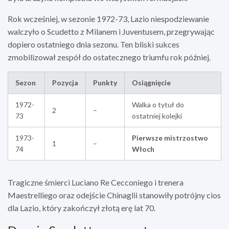
Rok wcześniej, w sezonie 1972-73, Lazio niespodziewanie
walczyło o Scudetto z Milanem i Juventusem, przegrywając
dopiero ostatniego dnia sezonu. Ten bliski sukces
zmobilizował zespół do ostatecznego triumfu rok później.
Sezon
Pozycja
Punkty
Osiągnięcie
1972-
Walka o tytuł do
2
–
73
ostatniej kolejki
1973-
Pierwsze mistrzostwo
1
–
74
Włoch
Tragiczne śmierci Luciano Re Cecconiego i trenera
Maestrelliego oraz odejście Chinaglii stanowiły potrójny cios
dla Lazio, który zakończył złotą erę lat 70.