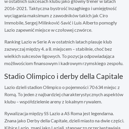
w ostatnich sukcesach klubu jako główny trener w latach
2016-2021. Taktyczna bystrość Inzaghiego i umiejętność
wyciągania maksimum z zawodników takich jak Ciro
Immobile, Sergej Milinković-Savić i Luis Alberto pomogły
Lazio zapewnić miejsce w czołowej czwórce.
Ranking Lazio w Serie A w ostatnich latach plasuje klub
zazwyczaj między 4. a 8. miejscem – stabilnie, choć bez
wielkich sukcesów ligowych. To pozycja odpowiadająca
możliwościom finansowym i kadrowym rzymskiego zespołu.
Stadio Olimpico i derby della Capitale
Lazio dzieli stadion Olimpico o pojemności 70 634 miejsc z
Romą. To jeden z najbardziej charakterystycznych aspektów
klubu – współdzielenie areny z lokalnym rywalem.
Rywalizacja między SS Lazio a AS Roma jest legendarna.
Znana jako Derby della Capitale, dzieli miasto na dwie części.
Kibice Lazio, znani jako Laziali, stanowczo przeciwstawiają