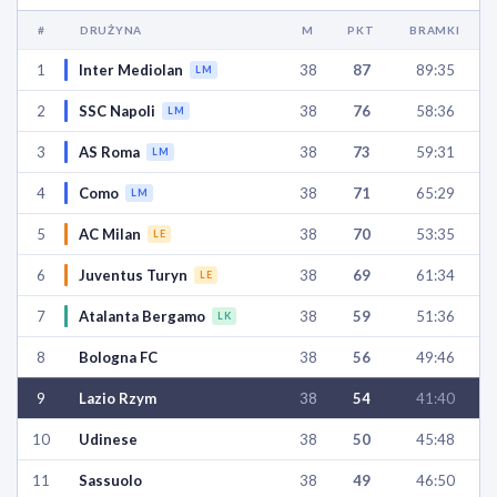
#
DRUŻYNA
M
PKT
BRAMKI
1
Inter Mediolan
38
87
89:35
LM
2
SSC Napoli
38
76
58:36
LM
3
AS Roma
38
73
59:31
LM
4
Como
38
71
65:29
LM
5
AC Milan
38
70
53:35
LE
6
Juventus Turyn
38
69
61:34
LE
7
Atalanta Bergamo
38
59
51:36
LK
8
Bologna FC
38
56
49:46
9
Lazio Rzym
38
54
41:40
10
Udinese
38
50
45:48
11
Sassuolo
38
49
46:50