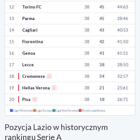
12
Torino FC
38
45
44:63
13
Parma
38
45
28:46
14
Cagliari
38
43
40:53
15
Fiorentina
38
42
41:50
16
Genoa
38
41
41:51
17
Lecce
38
38
28:50
18
Cremonese
38
34
32:57
↓
19
Hellas Verona
38
21
25:61
↓
20
Pisa
38
18
26:71
↓
Liga Mistrzów
Liga Europy
Liga Konferencji
Strefa spadkowa
Pozycja Lazio w historycznym
rankingu Serie A