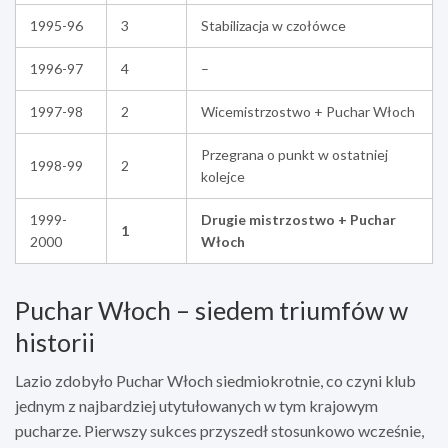
1995-96
3
Stabilizacja w czołówce
1996-97
4
–
1997-98
2
Wicemistrzostwo + Puchar Włoch
Przegrana o punkt w ostatniej
1998-99
2
kolejce
1999-
Drugie mistrzostwo + Puchar
1
2000
Włoch
Puchar Włoch – siedem triumfów w
historii
Lazio zdobyło Puchar Włoch siedmiokrotnie, co czyni klub
jednym z najbardziej utytułowanych w tym krajowym
pucharze. Pierwszy sukces przyszedł stosunkowo wcześnie,