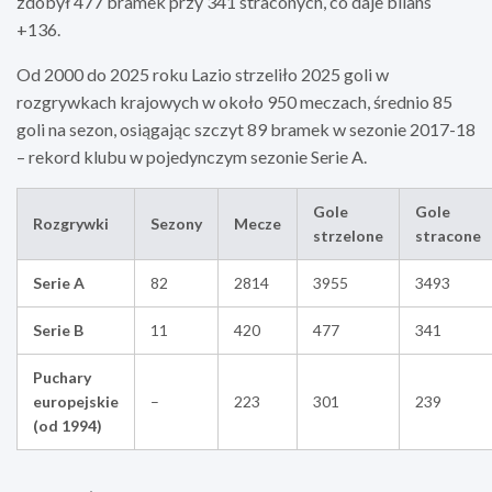
zdobył 477 bramek przy 341 straconych, co daje bilans
+136.
Od 2000 do 2025 roku Lazio strzeliło 2025 goli w
rozgrywkach krajowych w około 950 meczach, średnio 85
goli na sezon, osiągając szczyt 89 bramek w sezonie 2017-18
– rekord klubu w pojedynczym sezonie Serie A.
Gole
Gole
Rozgrywki
Sezony
Mecze
strzelone
stracone
Serie A
82
2814
3955
3493
Serie B
11
420
477
341
Puchary
europejskie
–
223
301
239
(od 1994)