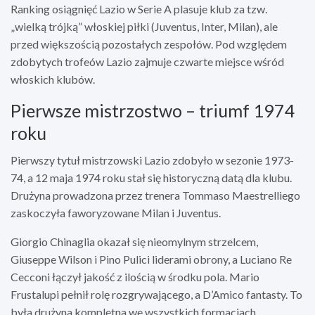
Ranking osiągnięć Lazio w Serie A plasuje klub za tzw.
„wielką trójką” włoskiej piłki (Juventus, Inter, Milan), ale
przed większością pozostałych zespołów. Pod względem
zdobytych trofeów Lazio zajmuje czwarte miejsce wśród
włoskich klubów.
Pierwsze mistrzostwo – triumf 1974
roku
Pierwszy tytuł mistrzowski Lazio zdobyło w sezonie 1973-
74, a 12 maja 1974 roku stał się historyczną datą dla klubu.
Drużyna prowadzona przez trenera Tommaso Maestrelliego
zaskoczyła faworyzowane Milan i Juventus.
Giorgio Chinaglia okazał się nieomylnym strzelcem,
Giuseppe Wilson i Pino Pulici liderami obrony, a Luciano Re
Cecconi łączył jakość z ilością w środku pola. Mario
Frustalupi pełnił rolę rozgrywającego, a D’Amico fantasty. To
była drużyna kompletna we wszystkich formacjach.