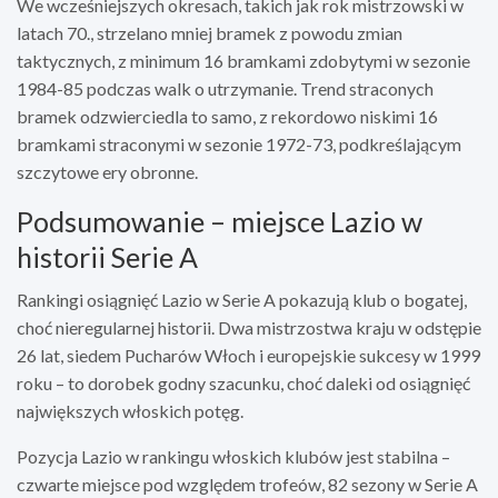
We wcześniejszych okresach, takich jak rok mistrzowski w
latach 70., strzelano mniej bramek z powodu zmian
taktycznych, z minimum 16 bramkami zdobytymi w sezonie
1984-85 podczas walk o utrzymanie. Trend straconych
bramek odzwierciedla to samo, z rekordowo niskimi 16
bramkami straconymi w sezonie 1972-73, podkreślającym
szczytowe ery obronne.
Podsumowanie – miejsce Lazio w
historii Serie A
Rankingi osiągnięć Lazio w Serie A pokazują klub o bogatej,
choć nieregularnej historii. Dwa mistrzostwa kraju w odstępie
26 lat, siedem Pucharów Włoch i europejskie sukcesy w 1999
roku – to dorobek godny szacunku, choć daleki od osiągnięć
największych włoskich potęg.
Pozycja Lazio w rankingu włoskich klubów jest stabilna –
czwarte miejsce pod względem trofeów, 82 sezony w Serie A