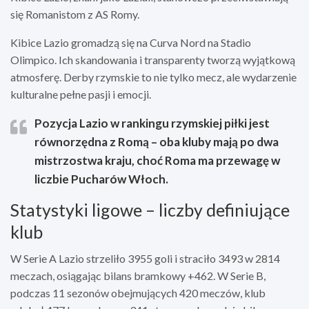
się Romanistom z AS Romy.
Kibice Lazio gromadzą się na Curva Nord na Stadio
Olimpico. Ich skandowania i transparenty tworzą wyjątkową
atmosferę. Derby rzymskie to nie tylko mecz, ale wydarzenie
kulturalne pełne pasji i emocji.
Pozycja Lazio w rankingu rzymskiej piłki jest
równorzędna z Romą – oba kluby mają po dwa
mistrzostwa kraju, choć Roma ma przewagę w
liczbie Pucharów Włoch.
Statystyki ligowe – liczby definiujące
klub
W Serie A Lazio strzeliło 3955 goli i straciło 3493 w 2814
meczach, osiągając bilans bramkowy +462. W Serie B,
podczas 11 sezonów obejmujących 420 meczów, klub