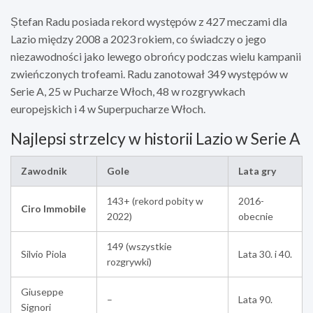
Ștefan Radu posiada rekord występów z 427 meczami dla
Lazio między 2008 a 2023 rokiem, co świadczy o jego
niezawodności jako lewego obrońcy podczas wielu kampanii
zwieńczonych trofeami. Radu zanotował 349 występów w
Serie A, 25 w Pucharze Włoch, 48 w rozgrywkach
europejskich i 4 w Superpucharze Włoch.
Najlepsi strzelcy w historii Lazio w Serie A
Zawodnik
Gole
Lata gry
143+ (rekord pobity w
2016-
Ciro Immobile
2022)
obecnie
149 (wszystkie
Silvio Piola
Lata 30. i 40.
rozgrywki)
Giuseppe
–
Lata 90.
Signori