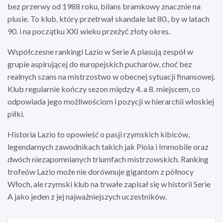
bez przerwy od 1988 roku, bilans bramkowy znacznie na
plusie. To klub, który przetrwał skandale lat 80., by w latach
90. i na początku XXI wieku przeżyć złoty okres.
Współczesne rankingi Lazio w Serie A plasują zespół w
grupie aspirującej do europejskich pucharów, choć bez
realnych szans na mistrzostwo w obecnej sytuacji finansowej.
Klub regularnie kończy sezon między 4. a 8. miejscem, co
odpowiada jego możliwościom i pozycji w hierarchii włoskiej
piłki.
Historia Lazio to opowieść o pasji rzymskich kibiców,
legendarnych zawodnikach takich jak Piola i Immobile oraz
dwóch niezapomnianych triumfach mistrzowskich. Ranking
trofeów Lazio może nie dorównuje gigantom z północy
Włoch, ale rzymski klub na trwałe zapisał się w historii Serie
A jako jeden z jej najważniejszych uczestników.