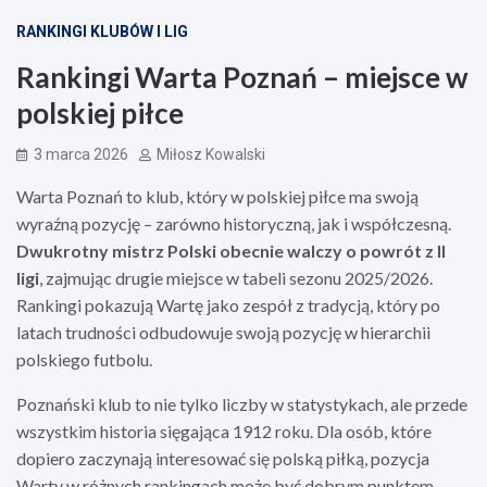
RANKINGI KLUBÓW I LIG
Rankingi Warta Poznań – miejsce w
polskiej piłce
3 marca 2026
Miłosz Kowalski
Warta Poznań to klub, który w polskiej piłce ma swoją
wyraźną pozycję – zarówno historyczną, jak i współczesną.
Dwukrotny mistrz Polski obecnie walczy o powrót z II
ligi
, zajmując drugie miejsce w tabeli sezonu 2025/2026.
Rankingi pokazują Wartę jako zespół z tradycją, który po
latach trudności odbudowuje swoją pozycję w hierarchii
polskiego futbolu.
Poznański klub to nie tylko liczby w statystykach, ale przede
wszystkim historia sięgająca 1912 roku. Dla osób, które
dopiero zaczynają interesować się polską piłką, pozycja
Warty w różnych rankingach może być dobrym punktem