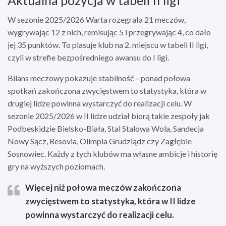
Aktualna pozycja w tabeli II ligi
W sezonie 2025/2026 Warta rozegrała 21 meczów,
wygrywając 12 z nich, remisując 5 i przegrywając 4, co dało
jej 35 punktów. To plasuje klub na 2. miejscu w tabeli II ligi,
czyli w strefie bezpośredniego awansu do I ligi.
Bilans meczowy pokazuje stabilność – ponad połowa
spotkań zakończona zwycięstwem to statystyka, która w
drugiej lidze powinna wystarczyć do realizacji celu. W
sezonie 2025/2026 w II lidze udział biorą takie zespoły jak
Podbeskidzie Bielsko-Biała, Stal Stalowa Wola, Sandecja
Nowy Sącz, Resovia, Olimpia Grudziądz czy Zagłębie
Sosnowiec. Każdy z tych klubów ma własne ambicje i historię
gry na wyższych poziomach.
Więcej niż połowa meczów zakończona
zwycięstwem to statystyka, która w II lidze
powinna wystarczyć do realizacji celu.