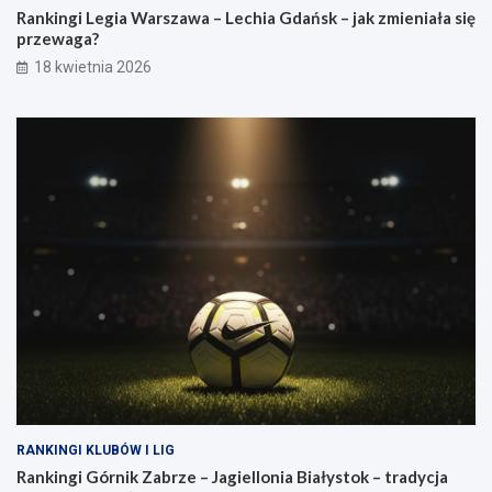
e
g
Rankingi Legia Warszawa – Lechia Gdańsk – jak zmieniała się
c
i
przewaga?
h
e
i
l
18 kwietnia 2026
a
l
G
o
d
n
a
i
ń
a
s
B
k
i
–
a
j
ł
a
y
k
s
z
t
m
o
i
k
e
–
n
t
i
r
a
a
RANKINGI KLUBÓW I LIG
ł
d
Rankingi Górnik Zabrze – Jagiellonia Białystok – tradycja
a
y