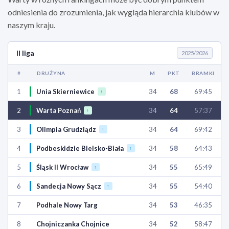
odniesienia do zrozumienia, jak wygląda hierarchia klubów w
naszym kraju.
II liga
2025/2026
#
DRUŻYNA
M
PKT
BRAMKI
1
Unia Skierniewice
34
68
69:45
↑
2
Warta Poznań
34
64
57:37
↑
3
Olimpia Grudziądz
34
64
69:42
↑
4
Podbeskidzie Bielsko-Biała
34
58
64:43
↑
5
Śląsk II Wrocław
34
55
65:49
↑
6
Sandecja Nowy Sącz
34
55
54:40
↑
7
Podhale Nowy Targ
34
53
46:35
8
Chojniczanka Chojnice
34
52
58:47