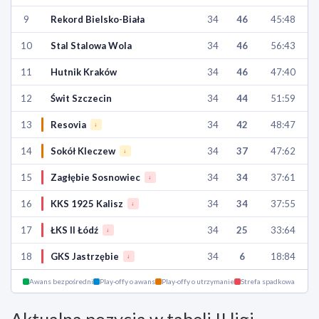
9
Rekord Bielsko-Biała
34
46
45:48
10
Stal Stalowa Wola
34
46
56:43
11
Hutnik Kraków
34
46
47:40
12
Świt Szczecin
34
44
51:59
13
Resovia
34
42
48:47
↓
14
Sokół Kleczew
34
37
47:62
↓
15
Zagłębie Sosnowiec
34
34
37:61
↓
16
KKS 1925 Kalisz
34
34
37:55
↓
17
ŁKS II Łódź
34
25
33:64
↓
18
GKS Jastrzębie
34
6
18:84
↓
Awans bezpośredni
Play-offy o awans
Play-offy o utrzymanie
Strefa spadkowa