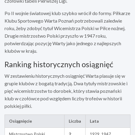
czołówki tabeli Pierwszej Ligi.
Po II wojnie światowej klub szybko wrócił do formy. Piłkarze
Klubu Sportowego Warta Poznań potrzebowali zaledwie
roku, żeby zdobyć tytuł Wicemistrza Polski w Piłce nożnej.
Drugie mistrzostwo Polski przyszło w 1947 roku,
potwierdzając pozycję Warty jako jednego z najlepszych
klubów w kraju.
Ranking historycznych osiągnięć
W zestawieniu historycznych osiągnięć Warta plasuje się w
grupie klubów z bogatą tradycją. Dwa tytuły mistrzowskie i
pięć wicemistrzostw to dorobek, który stawia poznański
klub w czołówce pod względem liczby trofeów w historii
polskiej piłki.
Osiągnięcie
Liczba
Lata
Mistrzostwo Polski
2
1929, 1947