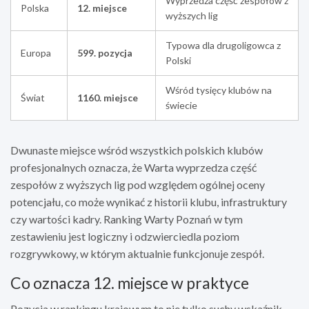
Wyprzedza część zespołów z
Polska
12. miejsce
wyższych lig
Typowa dla drugoligowca z
Europa
599. pozycja
Polski
Wśród tysięcy klubów na
Świat
1160. miejsce
świecie
Dwunaste miejsce wśród wszystkich polskich klubów
profesjonalnych oznacza, że Warta wyprzedza część
zespołów z wyższych lig pod względem ogólnej oceny
potencjału, co może wynikać z historii klubu, infrastruktury
czy wartości kadry. Ranking Warty Poznań w tym
zestawieniu jest logiczny i odzwierciedla poziom
rozgrywkowy, w którym aktualnie funkcjonuje zespół.
Co oznacza 12. miejsce w praktyce
Pozycja w rankingu krajowym to nie tylko suchy wskaźnik.