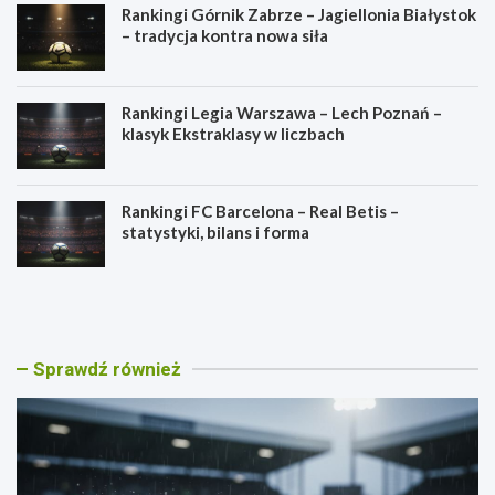
Rankingi Górnik Zabrze – Jagiellonia Białystok
– tradycja kontra nowa siła
Rankingi Legia Warszawa – Lech Poznań –
klasyk Ekstraklasy w liczbach
Rankingi FC Barcelona – Real Betis –
statystyki, bilans i forma
R
R
a
a
n
n
k
k
i
i
Sprawdź również
n
n
g
g
i
i
L
G
e
ó
g
r