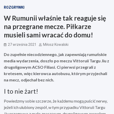
ROZGRYWKI
W Rumunii właśnie tak reaguje się
na przegrane mecze. Piłkarze
musieli sami wracać do domu!
27 września 2021
Miłosz Kowalski
Do zupełnie niecodziennego, jak zapewniają rumuńskie
media wydarzenia, doszło po meczu Vittoruii Targu Jiu z
drugoligowym ACSO Filiasi. Ci pierwsi przegrali z
kretesem, więc kierowca autobusu, którym przyjechali
na mecz, odjechał bez nich.
I to nie żart!
Powiedzmy sobie szczerze, że każdemu mogą puścić nerwy,
jeżeli ich ulubiony zespół, w tym przypadku Vittoruii Targu
Jiu przegrywa z mało znaczącym, drugoligowym zespołem.