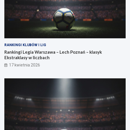
a
s
i
ł
a
RANKINGI KLUBÓW I LIG
Rankingi Legia Warszawa – Lech Poznań – klasyk
Ekstraklasy w liczbach
17 kwietnia 2026