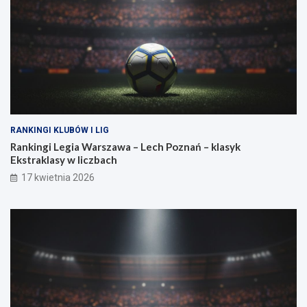
a
o
?
w
a
s
i
ł
a
RANKINGI KLUBÓW I LIG
Rankingi Legia Warszawa – Lech Poznań – klasyk
Ekstraklasy w liczbach
17 kwietnia 2026