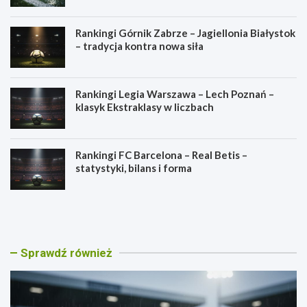
Rankingi Górnik Zabrze – Jagiellonia Białystok
– tradycja kontra nowa siła
Rankingi Legia Warszawa – Lech Poznań –
klasyk Ekstraklasy w liczbach
Rankingi FC Barcelona – Real Betis –
statystyki, bilans i forma
R
R
a
a
n
n
k
k
i
i
Sprawdź również
n
n
g
g
i
i
L
G
e
ó