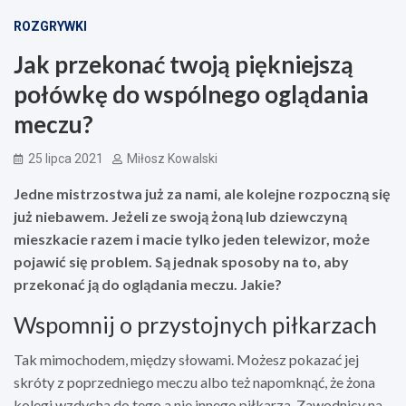
ROZGRYWKI
Jak przekonać twoją piękniejszą
połówkę do wspólnego oglądania
meczu?
25 lipca 2021
Miłosz Kowalski
Jedne mistrzostwa już za nami, ale kolejne rozpoczną się
już niebawem. Jeżeli ze swoją żoną lub dziewczyną
mieszkacie razem i macie tylko jeden telewizor, może
pojawić się problem. Są jednak sposoby na to, aby
przekonać ją do oglądania meczu. Jakie?
Wspomnij o przystojnych piłkarzach
Tak mimochodem, między słowami. Możesz pokazać jej
skróty z poprzedniego meczu albo też napomknąć, że żona
kolegi wzdycha do tego a nie innego piłkarza. Zawodnicy na